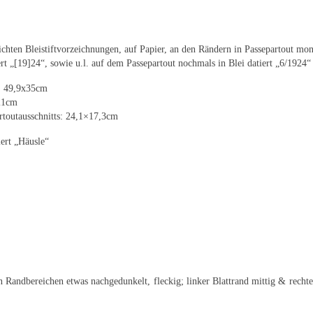
ichten Bleistiftvorzeichnungen, auf Papier, an den Rändern in Passepartout mon
ert „[19]24“, sowie u.l. auf dem Passepartout nochmals in Blei datiert „6/1924“
e: 49,9x35cm
x21cm
rtoutausschnitts: 24,1×17,3cm
iert „Häusle“
n Randbereichen etwas nachgedunkelt, fleckig; linker Blattrand mittig & recht