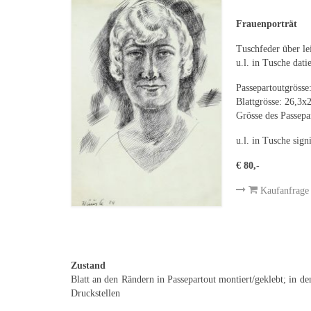
Frauenporträt
Tuschfeder über le
u.l. in Tusche dati
Passepartoutgröss
Blattgrösse: 26,3
Grösse des Passepa
u.l. in Tusche sign
€ 80,-
Kaufanfrage
Zustand
Blatt an den Rändern in Passepartout montiert/geklebt; in de
Druckstellen