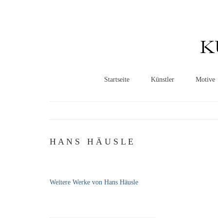
K
Startseite
Künstler
Motive
H A N S H Ä U S L E
Weitere Werke von Hans Häusle