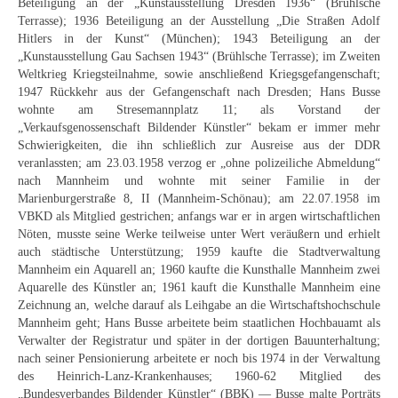
Beteiligung an der „Kunstausstellung Dresden 1936“ (Brühlsche
Neues
Terrasse); 1936 Beteiligung an der Ausstellung „Die Straßen Adolf
Hitlers in der Kunst“ (München); 1943 Beteiligung an der
Tägliche Dosis Kunst
„Kunstausstellung Gau Sachsen 1943“ (Brühlsche Terrasse); im Zweiten
Weltkrieg Kriegsteilnahme, sowie anschließend Kriegsgefangenschaft;
Themenflyer
1947 Rückkehr aus der Gefangenschaft nach Dresden; Hans Busse
wohnte am Stresemannplatz 11; als Vorstand der
Themenflyer: Trügerische Idyllen
„Verkaufsgenossenschaft Bildender Künstler“ bekam er immer mehr
Schwierigkeiten, die ihn schließlich zur Ausreise aus der DDR
Themenflyer: Buch und Schrift in der Kunst
veranlassten; am 23.03.1958 verzog er „ohne polizeiliche Abmeldung“
nach Mannheim und wohnte mit seiner Familie in der
Themenflyer: Sehnsucht Süden
Marienburgerstraße 8, II (Mannheim-Schönau); am 22.07.1958 im
VBKD als Mitglied gestrichen; anfangs war er in argen wirtschaftlichen
Themenflyer: Walter Becker
Nöten, musste seine Werke teilweise unter Wert veräußern und erhielt
auch städtische Unterstützung; 1959 kaufte die Stadtverwaltung
Themenflyer: Richild Holt
Mannheim ein Aquarell an; 1960 kaufte die Kunsthalle Mannheim zwei
Aquarelle des Künstler an; 1961 kauft die Kunsthalle Mannheim eine
Themenflyer: Ernst Geitlinger
Zeichnung an, welche darauf als Leihgabe an die Wirtschaftshochschule
Mannheim geht; Hans Busse arbeitete beim staatlichen Hochbauamt als
Verwalter der Registratur und später in der dortigen Bauunterhaltung;
Themenflyer: Michel Wagner
nach seiner Pensionierung arbeitete er noch bis 1974 in der Verwaltung
des Heinrich-Lanz-Krankenhauses; 1960-62 Mitglied des
Weitere Themenflyer
„Bundesverbandes Bildender Künstler“ (BBK) — Busse malte Porträts