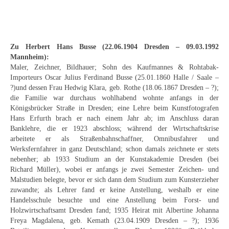
Schwäbische Künstler
Weitere
Zu Herbert Hans Busse (22.06.1904 Dresden – 09.03.1992
Expressiver Realismus
Mannheim):
Maler, Zeichner, Bildhauer; Sohn des Kaufmannes & Rohtabak-
Motive
Importeurs Oscar Julius Ferdinand Busse (25.01.1860 Halle / Saale –
?)und dessen Frau Hedwig Klara, geb. Rothe (18.06.1867 Dresden – ?);
Abstraktion
die Familie war durchaus wohlhabend wohnte anfangs in der
Königsbrücker Straße in Dresden; eine Lehre beim Kunstfotografen
Industrie & Arbeit
Hans Erfurth brach er nach einem Jahr ab; im Anschluss daran
Banklehre, die er 1923 abschloss; während der Wirtschaftskrise
Mediterrane Landschaft
arbeitete er als Straßenbahnschaffner, Omnibusfahrer und
Werksfernfahrer in ganz Deutschland; schon damals zeichnete er stets
Norddeutsche Landschaften
nebenher; ab 1933 Studium an der Kunstakademie Dresden (bei
Richard Müller), wobei er anfangs je zwei Semester Zeichen- und
Süddeutsche Landschaft
Malstudien belegte, bevor er sich dann dem Studium zum Kunsterzieher
zuwandte; als Lehrer fand er keine Anstellung, weshalb er eine
Selbstbildnisse
Handelsschule besuchte und eine Anstellung beim Forst- und
Holzwirtschaftsamt Dresden fand; 1935 Heirat mit Albertine Johanna
Stillleben
Freya Magdalena, geb. Kemath (23.04.1909 Dresden – ?); 1936