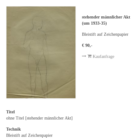
Leonhard Heinrich Hessel
George Paice
stehender männlicher Akt
(um 1933-35)
Johann Georg Strobel
Bleistift auf Zeichenpapier
Ludwig Martin Wilberg
€ 90,-
Weitere Künstler nach 1945
Kaufanfrage
Kunst 1900-1945
Walter Becker
Ernst Geitlinger
Erich Hartmann
Titel
Wilhelm von Hillern-Flinsch
ohne Titel [stehender männlicher Akt]
Karl Otto Hy
Technik
Bleistift auf Zeichenpapier