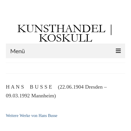
Suchen
nach:
KUNSTHANDEL |
KOSKULL
Menü
Startseite
Künstler
H A N S B U S S E (22.06.1904 Dresden –
Kunst vor 1900
09.03.1992 Mannheim)
Georg Otto Forster (01.08.1791 Sausenheim
– 02.06.1851 ebd.)
Weitere Werke von Hans Busse
Max Gaisser