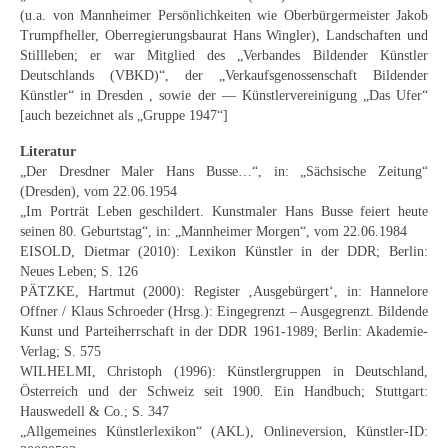
(u.a. von Mannheimer Persönlichkeiten wie Oberbürgermeister Jakob
Buchempfehlungen
Trumpfheller, Oberregierungsbaurat Hans Wingler), Landschaften und
Stillleben; er war Mitglied des „Verbandes Bildender Künstler
Richild Holt – Farbe und Linie
Deutschlands (VBKD)“, der „Verkaufsgenossenschaft Bildender
Künstler“ in Dresden , sowie der — Künstlervereinigung „Das Ufer“
Theodor Zeller (1900-1986) Maler und
[auch bezeichnet als „Gruppe 1947“]
Visionär
Literatur
Walter Becker (1893-1984) Malerei und Grafik
„Der Dresdner Maler Hans Busse…“, in: „Sächsische Zeitung“
(Dresden), vom 22.06.1954
Der Maler Richard Sprick (1901-1976)
„Im Porträt Leben geschildert. Kunstmaler Hans Busse feiert heute
seinen 80. Geburtstag“, in: „Mannheimer Morgen“, vom 22.06.1984
Suche
EISOLD, Dietmar (2010): Lexikon Künstler in der DDR; Berlin:
Neues Leben; S. 126
Über Uns
PÄTZKE, Hartmut (2000): Register ‚Ausgebürgert‘, in: Hannelore
Offner / Klaus Schroeder (Hrsg.): Eingegrenzt – Ausgegrenzt. Bildende
Kontakt
Kunst und Parteiherrschaft in der DDR 1961-1989; Berlin: Akademie-
Verlag; S. 575
Publikationsliste
WILHELMI, Christoph (1996): Künstlergruppen in Deutschland,
Österreich und der Schweiz seit 1900. Ein Handbuch; Stuttgart:
Über Uns
Hauswedell & Co.; S. 347
„Allgemeines Künstlerlexikon“ (AKL), Onlineversion, Künstler-ID: