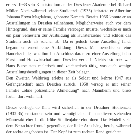
Curt Wittenbecher
er erst 1933 sein Kunststudium an der Dresdener Akademie bei Richard
Müller. Noch während seiner Studienzeit (1935) heiratete er Albertine
Weitere Künstler nach 1945
Johanna Freya Magdalena, geborene Kemath. Bereits 1936 konnte er an
Ausstellungen in Dresden teilnehmen. Möglicherweise auch vor dem
Unbekannt
Hintergrund, dass er seine Familie versorgen musste, wechselte er nach
ein paar Semestern zur Ausbildung als Kunsterzieher und schloss das
Autographen / Dokumente
Studium auch als solcher ab. Da er jedoch keine Anstellung fand,
begann er erneut eine Ausbildung. Dieses Mal besuchte er eine
Herkunft & Wirkungsstätte
Handelsschule, was ihm im Anschluss daran zu einer Anstellung beim
Forst- und Holzwirtschaftsamt Dresden verhalf. Nichtsdestotrotz war
Berliner Künstler
Hans Busse stets malerisch und zeichnerisch tätig, was auch wenige
Ausstellungsbeteiligungen in dieser Zeit belegen.
Düsseldorfer Künstler
Den Zweiten Weltkrieg erlebte er als Soldat und kehrte 1947 aus
Gefangenschaft nach Dresden zurück. 1958 verzog er mit seiner
Familie „ohne polizeiliche Abmeldung“ nach Mannheim und blieb
Fränkische Künstler
fortan dort wohnhaft.
Hamburger Künstler
Dieses vorliegende Blatt wird sicherlich in der Dresdner Studienzeit
(1933-35) entstanden sein und womöglich darf man diesen stehenden
Münchner Künstler
Männerakt eher in die frühe Studienjahre einordnen. Das Modell steht
dem Betrachter frontal gegenüber, der linke Arm hängt herab, während
Pfälzer Künstler
der rechte angeboben ist. Der Kopf ist zum rechten Rand gerichtet.