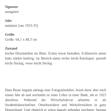
Emma Joos
Signatur
Paul Segieth
unsigniert
Jahr
Richard Sprick
undatiert [um 1933-35]
Weitere Künstler 1900-1945
Größe
Größe: 64,1 x 48,3 cm
Kunst nach 1945
Zustand
Helmut Diekmann
leichte Druckstellen im Blatt; Ecken etwas bestoßen; Eckbereich unten
links stärker knittrig; im Bereich unten rechts leicht Knickspur; partiell
Hermann Dieste
leicht fleckig; verso leicht fleckig
August Lange-Brock
Ludwig (Luis) Neu
Hans Busse begann anfangs eine Fotografenlehre, brach diese aber nach
Ferdinand Springer
einem Jahr ab und wechselte zu einer Lehre in einer Bank, die er 1923
abschloss. Während der Wirtschaftskrise arbeitete er als
Arne Siegfried
Straßenbahnschaffner, Omnibusfahrer und Werksfernfahrer in ganz
Deutschland. Und obgleich er schon damals nebenher zeichnete, begann