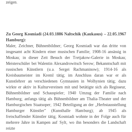
zeigen.
Schwäbische Künstler
Weitere
Expressiver Realismus
Zu Georg Kosmiadi (24.03.1886 Naltschik (Kaukasus) – 22.05.1967
Motive
Hamburg):
Maler, Zeichner, Bühnenbildner; Georg Kosmiadi war das dritte von
insgesamt acht Kindern einer musischen Familie; 1908-16 ansässig in
Abstraktion
Moskau; in dieser Zeit Besuch der Tretjakow-Galerie in Moskau;
Meisterschüler bei Walentin Alexandrowitsch Serow; Bekanntschaft mit
Industrie & Arbeit
russischen Künstlern (u.a. Sergei Rachmaninow); 1914-16 als
Kreisbaumeister im Kreml tätig; im Anschluss daran war er als
Mediterrane Landschaft
Kunstlehrer an verschiedenen Gymnasien in Wolhynien tätig; dazu
wirkte er aktiv in Kulturvereinen mit und betätigte sich als Regisseur,
Norddeutsche Landschaften
Bühnenbildner und Schauspieler; 1940 Umzug der Familie nach
Hamburg; anfangs tätig als Bühnenbildner am Thalia-Theater und der
Süddeutsche Landschaft
Hamburgischen Staatsoper; 1942 Beteiligung an der „Herbstausstellung
Hamburger Künstler“ (Kunsthalle Hamburg); ab 1945 als
Selbstbildnisse
freischaffender Künstler tätig; Kosmiadi wohnte in der Folge auch für
mehrere Jahre in Kampen auf Sylt, wo ihn besonders die Landschaft
Stillleben
reizte