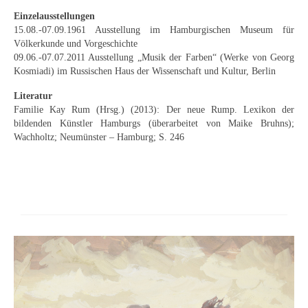
Neues
Einzelausstellungen
15.08.-07.09.1961 Ausstellung im Hamburgischen Museum für
Tägliche Dosis Kunst
Völkerkunde und Vorgeschichte
09.06.-07.07.2011 Ausstellung „Musik der Farben“ (Werke von Georg
Themenflyer
Kosmiadi) im Russischen Haus der Wissenschaft und Kultur, Berlin
Themenflyer: Trügerische Idyllen
Literatur
Familie Kay Rum (Hrsg.) (2013): Der neue Rump. Lexikon der
Themenflyer: Buch und Schrift in der Kunst
bildenden Künstler Hamburgs (überarbeitet von Maike Bruhns);
Wachholtz; Neumünster – Hamburg; S. 246
Themenflyer: Sehnsucht Süden
Themenflyer: Walter Becker
Themenflyer: Richild Holt
Themenflyer: Ernst Geitlinger
Themenflyer: Michel Wagner
Weitere Themenflyer