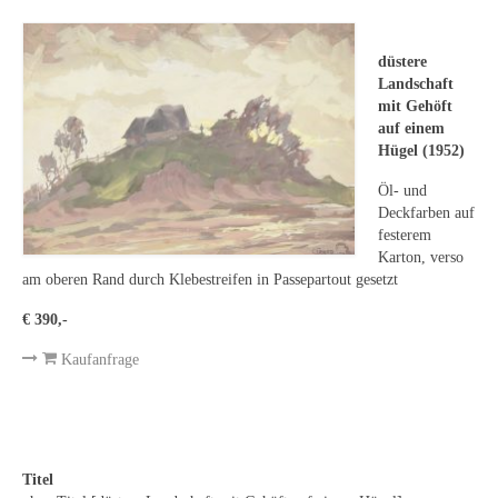
Leonhard Heinrich Hessel
George Paice
düstere
Landschaft
Johann Georg Strobel
mit Gehöft
auf einem
Ludwig Martin Wilberg
Hügel (1952)
Weitere Künstler nach 1945
Öl- und
Deckfarben auf
Kunst 1900-1945
festerem
Karton, verso
Walter Becker
am oberen Rand durch Klebestreifen in Passepartout gesetzt
€ 390,-
Ernst Geitlinger
Kaufanfrage
Erich Hartmann
Wilhelm von Hillern-Flinsch
Karl Otto Hy
Titel