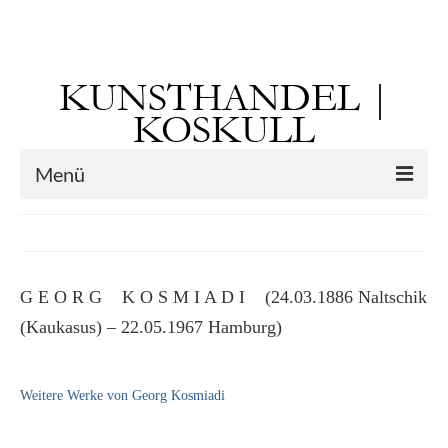
Suchen
nach:
KUNSTHANDEL |
KOSKULL
Menü
Startseite
Künstler
G E O R G K O S M I A D I (24.03.1886 Naltschik
Kunst vor 1900
(Kaukasus) – 22.05.1967 Hamburg)
Georg Otto Forster (01.08.1791 Sausenheim
– 02.06.1851 ebd.)
Weitere Werke von Georg Kosmiadi
Max Gaisser