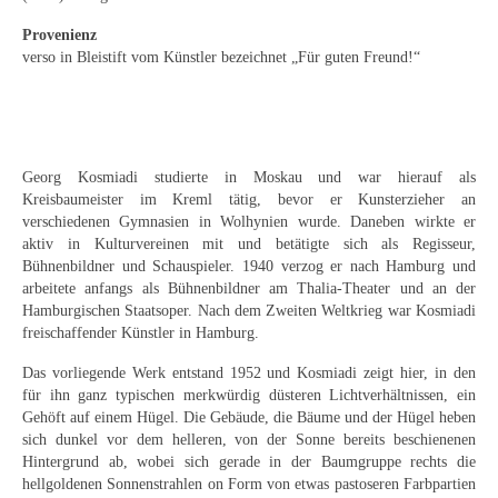
Curt Wittenbecher
Provenienz
Weitere Künstler nach 1945
verso in Bleistift vom Künstler bezeichnet „Für guten Freund!“
Unbekannt
Autographen / Dokumente
Georg Kosmiadi studierte in Moskau und war hierauf als
Herkunft & Wirkungsstätte
Kreisbaumeister im Kreml tätig, bevor er Kunsterzieher an
verschiedenen Gymnasien in Wolhynien wurde. Daneben wirkte er
Berliner Künstler
aktiv in Kulturvereinen mit und betätigte sich als Regisseur,
Bühnenbildner und Schauspieler. 1940 verzog er nach Hamburg und
Düsseldorfer Künstler
arbeitete anfangs als Bühnenbildner am Thalia-Theater und an der
Hamburgischen Staatsoper. Nach dem Zweiten Weltkrieg war Kosmiadi
Fränkische Künstler
freischaffender Künstler in Hamburg.
Das vorliegende Werk entstand 1952 und Kosmiadi zeigt hier, in den
Hamburger Künstler
für ihn ganz typischen merkwürdig düsteren Lichtverhältnissen, ein
Gehöft auf einem Hügel. Die Gebäude, die Bäume und der Hügel heben
Münchner Künstler
sich dunkel vor dem helleren, von der Sonne bereits beschienenen
Hintergrund ab, wobei sich gerade in der Baumgruppe rechts die
Pfälzer Künstler
hellgoldenen Sonnenstrahlen on Form von etwas pastoseren Farbpartien