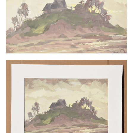
Buchempfehlungen
Richild Holt – Farbe und Linie
Theodor Zeller (1900-1986) Maler und
Visionär
Walter Becker (1893-1984) Malerei und Grafik
Der Maler Richard Sprick (1901-1976)
Suche
Über Uns
Kontakt
Publikationsliste
Über Uns