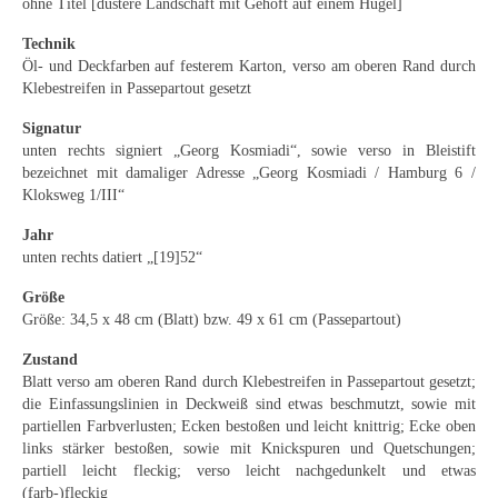
ohne Titel [düstere Landschaft mit Gehöft auf einem Hügel]
Emma Joos
Technik
Paul Segieth
Öl- und Deckfarben auf festerem Karton, verso am oberen Rand durch
Klebestreifen in Passepartout gesetzt
Richard Sprick
Signatur
Weitere Künstler 1900-1945
unten rechts signiert „Georg Kosmiadi“, sowie verso in Bleistift
bezeichnet mit damaliger Adresse „Georg Kosmiadi / Hamburg 6 /
Kunst nach 1945
Kloksweg 1/III“
Helmut Diekmann
Jahr
unten rechts datiert „[19]52“
Hermann Dieste
Größe
Größe: 34,5 x 48 cm (Blatt) bzw. 49 x 61 cm (Passepartout)
August Lange-Brock
Zustand
Ludwig (Luis) Neu
Blatt verso am oberen Rand durch Klebestreifen in Passepartout gesetzt;
die Einfassungslinien in Deckweiß sind etwas beschmutzt, sowie mit
Ferdinand Springer
partiellen Farbverlusten; Ecken bestoßen und leicht knittrig; Ecke oben
links stärker bestoßen, sowie mit Knickspuren und Quetschungen;
Arne Siegfried
partiell leicht fleckig; verso leicht nachgedunkelt und etwas
(farb-)fleckig