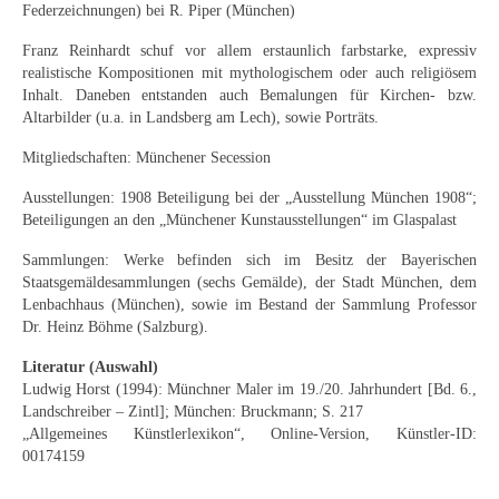
Curt Wittenbecher
Federzeichnungen) bei R. Piper (München)
Franz Reinhardt schuf vor allem erstaunlich farbstarke, expressiv
Weitere Künstler nach 1945
realistische Kompositionen mit mythologischem oder auch religiösem
Inhalt. Daneben entstanden auch Bemalungen für Kirchen- bzw.
Unbekannt
Altarbilder (u.a. in Landsberg am Lech), sowie Porträts.
Autographen / Dokumente
Mitgliedschaften: Münchener Secession
Herkunft & Wirkungsstätte
Ausstellungen: 1908 Beteiligung bei der „Ausstellung München 1908“;
Beteiligungen an den „Münchener Kunstausstellungen“ im Glaspalast
Berliner Künstler
Sammlungen: Werke befinden sich im Besitz der Bayerischen
Staatsgemäldesammlungen (sechs Gemälde), der Stadt München, dem
Düsseldorfer Künstler
Lenbachhaus (München), sowie im Bestand der Sammlung Professor
Dr. Heinz Böhme (Salzburg).
Fränkische Künstler
Literatur (Auswahl)
Hamburger Künstler
Ludwig Horst (1994): Münchner Maler im 19./20. Jahrhundert [Bd. 6.,
Landschreiber – Zintl]; München: Bruckmann; S. 217
Münchner Künstler
„Allgemeines Künstlerlexikon“, Online-Version, Künstler-ID:
00174159
Pfälzer Künstler