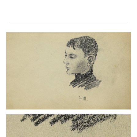
Schwäbische Künstler
Weitere
Expressiver Realismus
Motive
Abstraktion
Industrie & Arbeit
Mediterrane Landschaft
Norddeutsche Landschaften
Süddeutsche Landschaft
Selbstbildnisse
Stillleben