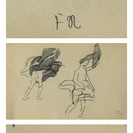
Neues
Tägliche Dosis Kunst
Themenflyer
Themenflyer: Trügerische Idyllen
Themenflyer: Buch und Schrift in der Kunst
Themenflyer: Sehnsucht Süden
Themenflyer: Walter Becker
Themenflyer: Richild Holt
Themenflyer: Ernst Geitlinger
Themenflyer: Michel Wagner
Weitere Themenflyer