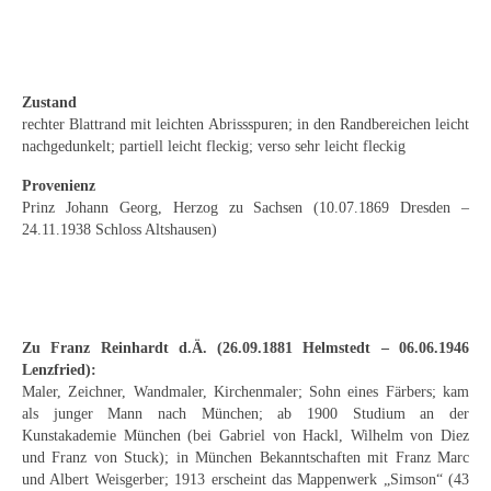
Emma Joos
Paul Segieth
Richard Sprick
Zustand
rechter Blattrand mit leichten Abrissspuren; in den Randbereichen leicht
Weitere Künstler 1900-1945
nachgedunkelt; partiell leicht fleckig; verso sehr leicht fleckig
Provenienz
Kunst nach 1945
Prinz Johann Georg, Herzog zu Sachsen (10.07.1869 Dresden –
24.11.1938 Schloss Altshausen)
Helmut Diekmann
Hermann Dieste
August Lange-Brock
Zu Franz Reinhardt d.Ä. (26.09.1881 Helmstedt – 06.06.1946
Ludwig (Luis) Neu
Lenzfried):
Maler, Zeichner, Wandmaler, Kirchenmaler; Sohn eines Färbers; kam
Ferdinand Springer
als junger Mann nach München; ab 1900 Studium an der
Kunstakademie München (bei Gabriel von Hackl, Wilhelm von Diez
Arne Siegfried
und Franz von Stuck); in München Bekanntschaften mit Franz Marc
und Albert Weisgerber; 1913 erscheint das Mappenwerk „Simson“ (43