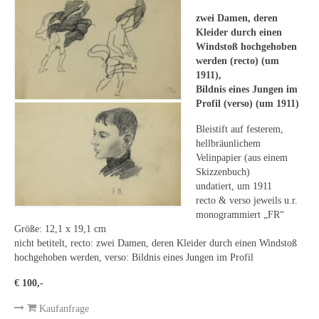
Leonhard Heinrich Hessel
zwei Damen, deren
George Paice
Kleider durch einen
Windstoß hochgehoben
Johann Georg Strobel
werden (recto) (um
1911),
Bildnis eines Jungen im
Ludwig Martin Wilberg
Profil (verso) (um 1911)
Weitere Künstler nach 1945
Bleistift auf festerem,
hellbräunlichem
Kunst 1900-1945
Velinpapier (aus einem
Skizzenbuch)
Walter Becker
undatiert, um 1911
recto & verso jeweils u.r.
Ernst Geitlinger
monogrammiert „FR“
Größe: 12,1 x 19,1 cm
Erich Hartmann
nicht betitelt, recto: zwei Damen, deren Kleider durch einen Windstoß
hochgehoben werden, verso: Bildnis eines Jungen im Profil
Wilhelm von Hillern-Flinsch
€ 100,-
Karl Otto Hy
Kaufanfrage