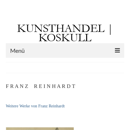
Suchen
nach:
KUNSTHANDEL |
KOSKULL
Menü
Startseite
Künstler
F R A N Z R E I N H A R D T
Kunst vor 1900
Georg Otto Forster (01.08.1791 Sausenheim
Weitere Werke von Franz Reinhardt
– 02.06.1851 ebd.)
Max Gaisser