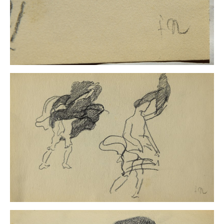
Buchempfehlungen
Richild Holt – Farbe und Linie
Theodor Zeller (1900-1986) Maler und
Visionär
Walter Becker (1893-1984) Malerei und Grafik
Der Maler Richard Sprick (1901-1976)
Suche
Über Uns
Kontakt
Publikationsliste
Über Uns