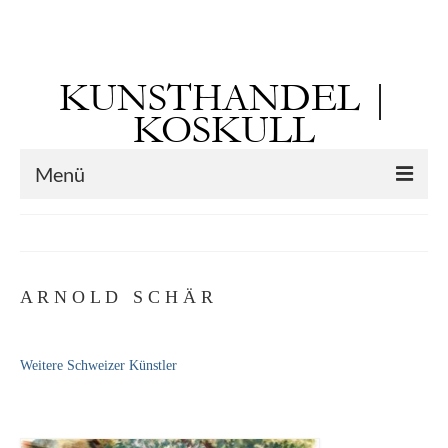
Suchen
nach:
KUNSTHANDEL |
KOSKULL
Menü
Startseite
Künstler
A R N O L D S C H Ä R
Kunst vor 1900
Georg Otto Forster (01.08.1791 Sausenheim
Weitere Schweizer Künstler
– 02.06.1851 ebd.)
Max Gaisser