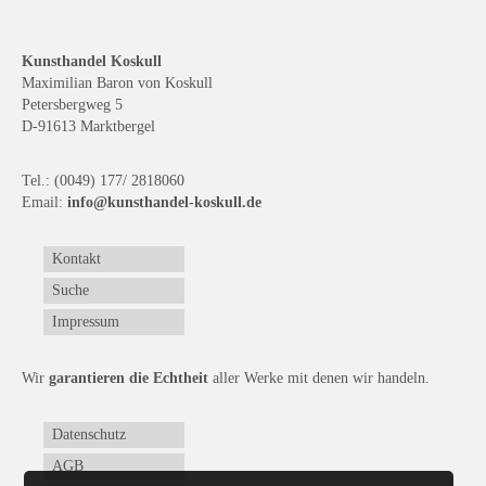
Emma Joos
Paul Segieth
Kunsthandel Koskull
Maximilian Baron von Koskull
Richard Sprick
Petersbergweg 5
D-91613 Marktbergel
Weitere Künstler 1900-1945
Tel.: (0049) 177/ 2818060
Kunst nach 1945
Email:
info@kunsthandel-koskull.de
Helmut Diekmann
Kontakt
Hermann Dieste
Suche
August Lange-Brock
Impressum
Ludwig (Luis) Neu
Wir
garantieren die Echtheit
aller Werke mit denen wir handeln.
Ferdinand Springer
Datenschutz
Arne Siegfried
AGB