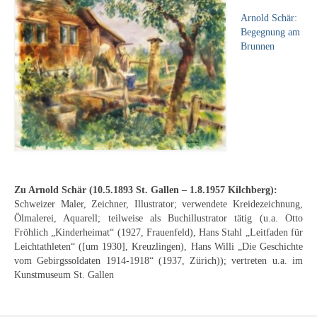
Leonhard Heinrich Hessel
Arnold Schär:
George Paice
Begegnung am
Brunnen
Johann Georg Strobel
Ludwig Martin Wilberg
Weitere Künstler nach 1945
Kunst 1900-1945
Walter Becker
Zu Arnold Schär (
10.5.1893 St. Gallen – 1.8.1957 Kilchberg
):
Schweizer Maler, Zeichner, Illustrator; verwendete Kreidezeichnung,
Ernst Geitlinger
Ölmalerei, Aquarell; teilweise als Buchillustrator tätig (u.a. Otto
Fröhlich „Kinderheimat“ (1927, Frauenfeld), Hans Stahl „Leitfaden für
Erich Hartmann
Leichtathleten“ ([um 1930], Kreuzlingen), Hans Willi „Die Geschichte
vom Gebirgssoldaten 1914-1918“ (1937, Zürich)); vertreten u.a. im
Wilhelm von Hillern-Flinsch
Kunstmuseum St. Gallen
Karl Otto Hy