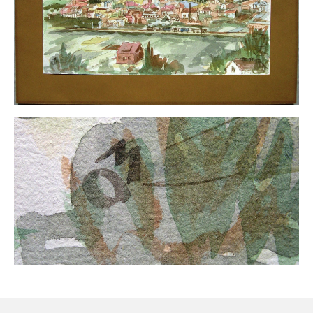
Neues
Tägliche Dosis Kunst
Themenflyer
Themenflyer: Trügerische Idyllen
Themenflyer: Buch und Schrift in der Kunst
Themenflyer: Sehnsucht Süden
Themenflyer: Walter Becker
Themenflyer: Richild Holt
Themenflyer: Ernst Geitlinger
Themenflyer: Michel Wagner
Weitere Themenflyer