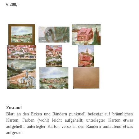
Emma Joos
€ 200,-
Paul Segieth
Richard Sprick
Weitere Künstler 1900-1945
Kunst nach 1945
Helmut Diekmann
Hermann Dieste
August Lange-Brock
Ludwig (Luis) Neu
Zustand
Blatt an den Ecken und Rändern punktuell befestigt auf bräunlichen
Ferdinand Springer
Karton; Farben (wohl) leicht aufgehellt; unterlegter Karton etwas
aufgehellt; unterlegter Karton verso an den Rändern umlaufend etwas
Arne Siegfried
aufgeraut