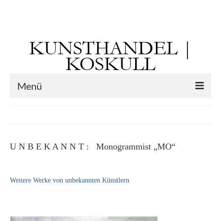
Suchen
nach:
KUNSTHANDEL |
KOSKULL
Menü
Startseite
Künstler
U N B E K A N N T : Monogrammist „MO“
Kunst vor 1900
Georg Otto Forster (01.08.1791 Sausenheim
Weitere Werke von unbekannten Künstlern
– 02.06.1851 ebd.)
Max Gaisser