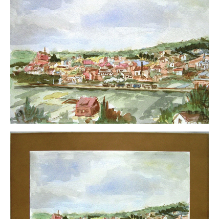
Schwäbische Künstler
Weitere
Expressiver Realismus
Motive
Abstraktion
Industrie & Arbeit
Mediterrane Landschaft
Norddeutsche Landschaften
Süddeutsche Landschaft
Selbstbildnisse
Stillleben