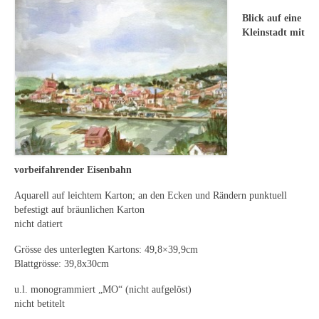
Leonhard Heinrich Hessel
Blick auf eine
George Paice
Kleinstadt mit
Johann Georg Strobel
Ludwig Martin Wilberg
Weitere Künstler nach 1945
Kunst 1900-1945
vorbeifahrender Eisenbahn
Walter Becker
Aquarell auf leichtem Karton; an den Ecken und Rändern punktuell
Ernst Geitlinger
befestigt auf bräunlichen Karton
nicht datiert
Erich Hartmann
Grösse des unterlegten Kartons: 49,8×39,9cm
Blattgrösse: 39,8x30cm
Wilhelm von Hillern-Flinsch
u.l. monogrammiert „MO“ (nicht aufgelöst)
Karl Otto Hy
nicht betitelt