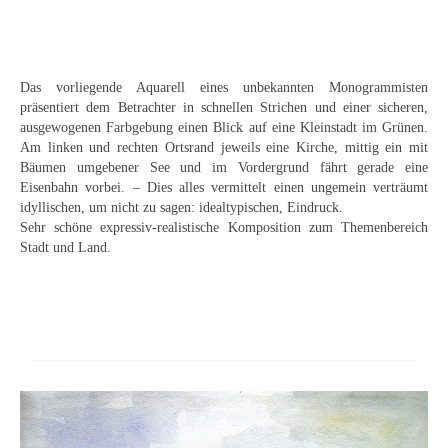
Curt Wittenbecher
Weitere Künstler nach 1945
Das vorliegende Aquarell eines unbekannten Monogrammisten
Unbekannt
präsentiert dem Betrachter in schnellen Strichen und einer sicheren,
ausgewogenen Farbgebung einen Blick auf eine Kleinstadt im Grünen.
Autographen / Dokumente
Am linken und rechten Ortsrand jeweils eine Kirche, mittig ein mit
Bäumen umgebener See und im Vordergrund fährt gerade eine
Herkunft & Wirkungsstätte
Eisenbahn vorbei. – Dies alles vermittelt einen ungemein verträumt
idyllischen, um nicht zu sagen: idealtypischen, Eindruck.
Berliner Künstler
Sehr schöne expressiv-realistische Komposition zum Themenbereich
Stadt und Land.
Düsseldorfer Künstler
Fränkische Künstler
Hamburger Künstler
Münchner Künstler
Pfälzer Künstler