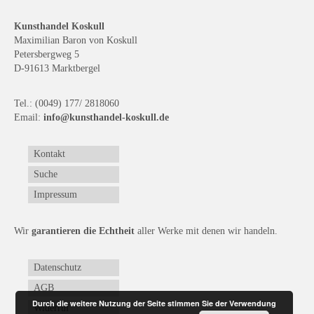
Buchempfehlungen
Kunsthandel Koskull
Maximilian Baron von Koskull
Richild Holt – Farbe und Linie
Petersbergweg 5
D-91613 Marktbergel
Theodor Zeller (1900-1986) Maler und
Visionär
Tel.: (0049) 177/ 2818060
Walter Becker (1893-1984) Malerei und Grafik
Email:
info@kunsthandel-koskull.de
Der Maler Richard Sprick (1901-1976)
Kontakt
Suche
Suche
Impressum
Über Uns
Kontakt
Wir
garantieren die Echtheit
aller Werke mit denen wir handeln.
Publikationsliste
Datenschutz
Über Uns
AGB
Durch die weitere Nutzung der Seite stimmen Sie der Verwendung
Widerruf