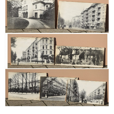
Leonhard Heinrich Hessel
George Paice
Johann Georg Strobel
Ludwig Martin Wilberg
Weitere Künstler nach 1945
Kunst 1900-1945
Walter Becker
Ernst Geitlinger
Erich Hartmann
Wilhelm von Hillern-Flinsch
Karl Otto Hy