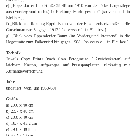
Schwäbische Künstler
e) „Eppendorfer Landstraße 38-48 um 1910 von der Ecke Laugestiege
aus (Vordergrund rechts) in Richtung Markt gesehen“ [so verso o.l. in
Weitere
Blei bez.];
f) „Blick aus Richtung Eppd. Baum von der Ecke Lenhartzstraße in die
Expressiver Realismus
Curschmannstraße gegen 1912“ [so verso o.l. in Blei bez.];
g) „Blick vom Eppendorfer Baum (im Vordergrund kreuzend) in die
Motive
Hegestraße zum Falkenried hin gegen 1908“ [so verso o.l. in Blei bez.]
Technik
Abstraktion
Jeweils Copy Prints (nach alten Fotografien / Ansichtskarten) auf
leichtem Karton, aufgezogen auf Pressspanplatten, rückseitig mit
Industrie & Arbeit
Aufhängevorrichtung
Mediterrane Landschaft
Jahr
undatiert [wohl um 1950-60]
Norddeutsche Landschaften
Größe
Süddeutsche Landschaft
a) 29,6 x 40 cm
b) 23,7 x 40 cm
Selbstbildnisse
c) 23,8 x 40 cm
d) 18,7 x 45,2 cm
Stillleben
e) 29,6 x 39,8 cm
f) 26,2 x 40 cm