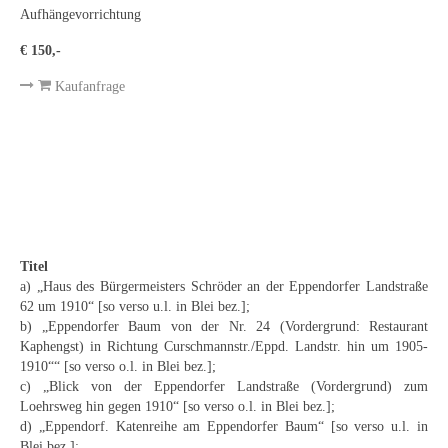
Curt Wittenbecher
Aufhängevorrichtung
€ 150,-
Weitere Künstler nach 1945
Kaufanfrage
Unbekannt
Autographen / Dokumente
Herkunft & Wirkungsstätte
Berliner Künstler
Düsseldorfer Künstler
Titel
a) „Haus des Bürgermeisters Schröder an der Eppendorfer Landstraße
Fränkische Künstler
62 um 1910“ [so verso u.l. in Blei bez.];
b) „Eppendorfer Baum von der Nr. 24 (Vordergrund: Restaurant
Hamburger Künstler
Kaphengst) in Richtung Curschmannstr./Eppd. Landstr. hin um 1905-
1910““ [so verso o.l. in Blei bez.];
Münchner Künstler
c) „Blick von der Eppendorfer Landstraße (Vordergrund) zum
Loehrsweg hin gegen 1910“ [so verso o.l. in Blei bez.];
Pfälzer Künstler
d) „Eppendorf. Katenreihe am Eppendorfer Baum“ [so verso u.l. in
Blei bez.];