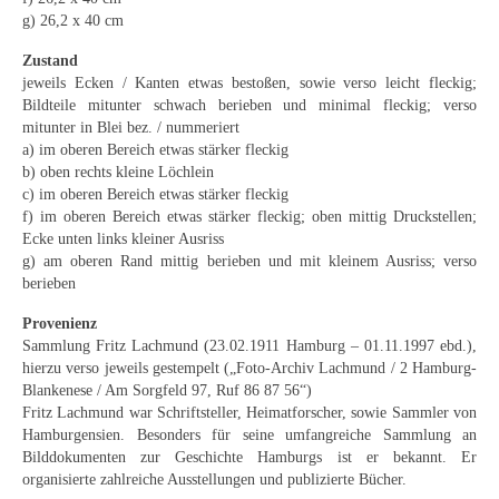
Neues
g) 26,2 x 40 cm
Zustand
Tägliche Dosis Kunst
jeweils Ecken / Kanten etwas bestoßen, sowie verso leicht fleckig;
Bildteile mitunter schwach berieben und minimal fleckig; verso
Themenflyer
mitunter in Blei bez. / nummeriert
a) im oberen Bereich etwas stärker fleckig
Themenflyer: Trügerische Idyllen
b) oben rechts kleine Löchlein
c) im oberen Bereich etwas stärker fleckig
Themenflyer: Buch und Schrift in der Kunst
f) im oberen Bereich etwas stärker fleckig; oben mittig Druckstellen;
Ecke unten links kleiner Ausriss
Themenflyer: Sehnsucht Süden
g) am oberen Rand mittig berieben und mit kleinem Ausriss; verso
berieben
Themenflyer: Walter Becker
Provenienz
Themenflyer: Richild Holt
Sammlung Fritz Lachmund (23.02.1911 Hamburg – 01.11.1997 ebd.),
hierzu verso jeweils gestempelt („Foto-Archiv Lachmund / 2 Hamburg-
Themenflyer: Ernst Geitlinger
Blankenese / Am Sorgfeld 97, Ruf 86 87 56“)
Fritz Lachmund war Schriftsteller, Heimatforscher, sowie Sammler von
Themenflyer: Michel Wagner
Hamburgensien. Besonders für seine umfangreiche Sammlung an
Bilddokumenten zur Geschichte Hamburgs ist er bekannt. Er
Weitere Themenflyer
organisierte zahlreiche Ausstellungen und publizierte Bücher.