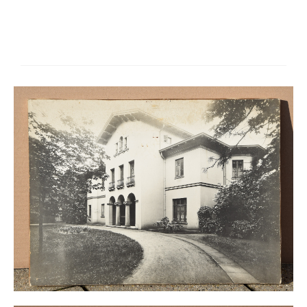
Buchempfehlungen
Richild Holt – Farbe und Linie
Theodor Zeller (1900-1986) Maler und
Visionär
Walter Becker (1893-1984) Malerei und Grafik
Der Maler Richard Sprick (1901-1976)
Suche
Über Uns
Kontakt
Publikationsliste
Über Uns