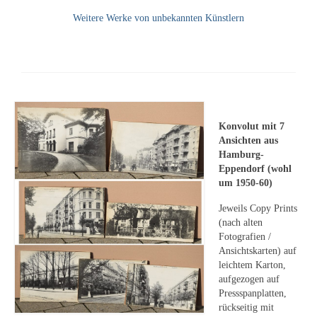
Emma Joos
Weitere Werke von unbekannten Künstlern
Paul Segieth
Richard Sprick
Weitere Künstler 1900-1945
Kunst nach 1945
Konvolut mit 7
Ansichten aus
Helmut Diekmann
Hamburg-
Eppendorf (wohl
Hermann Dieste
um 1950-60)
August Lange-Brock
Jeweils Copy Prints
(nach alten
Fotografien /
Ludwig (Luis) Neu
Ansichtskarten) auf
leichtem Karton,
Ferdinand Springer
aufgezogen auf
Pressspanplatten,
Arne Siegfried
rückseitig mit