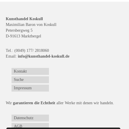
Curt Wittenbecher
Weitere Künstler nach 1945
Kunsthandel Koskull
Maximilian Baron von Koskull
Unbekannt
Petersbergweg 5
D-91613 Marktbergel
Autographen / Dokumente
Herkunft & Wirkungsstätte
Tel.: (0049) 177/ 2818060
Email:
info@kunsthandel-koskull.de
Berliner Künstler
Kontakt
Düsseldorfer Künstler
Suche
Fränkische Künstler
Impressum
Hamburger Künstler
Wir
garantieren die Echtheit
aller Werke mit denen wir handeln.
Münchner Künstler
Datenschutz
Pfälzer Künstler
AGB