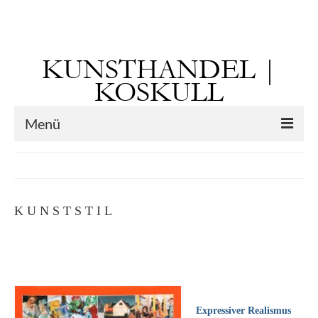
Suchen
nach:
KUNSTHANDEL |
KOSKULL
Menü
Startseite
Künstler
K U N S T S T I L
Kunst vor 1900
Georg Otto Forster (01.08.1791 Sausenheim
– 02.06.1851 ebd.)
Max Gaisser
Expressiver Realismus