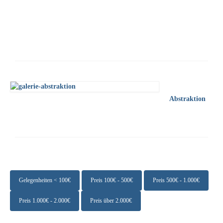
Emma Joos
Paul Segieth
Richard Sprick
Weitere Künstler 1900-1945
Kunst nach 1945
Abstraktion
Helmut Diekmann
Hermann Dieste
August Lange-Brock
Ludwig (Luis) Neu
Gelegenheiten < 100€
Preis 100€ - 500€
Preis 500€ - 1.000€
Ferdinand Springer
Preis 1.000€ - 2.000€
Preis über 2.000€
Arne Siegfried