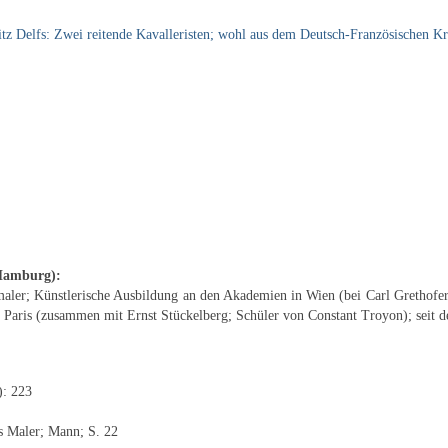
tz Delfs: Zwei reitende Kavalleristen; wohl aus dem Deutsch-Französischen Kr
 Hamburg
):
ermaler; Künstlerische Ausbildung an den Akademien in Wien (bei Carl Gretho
nd Paris (zusammen mit Ernst Stückelberg; Schüler von Constant Troyon); seit 
): 223
s Maler; Mann; S. 22