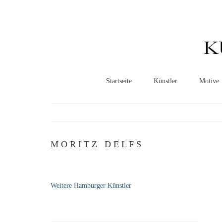
K
Startseite
Künstler
Motive
M O R I T Z D E L F S
Weitere Hamburger Künstler