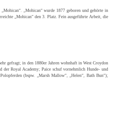
d „Mohican“. „Mohican“ wurde 1877 geboren und gehörte in
eichte „Mohican“ den 3. Platz. Fein ausgeführte Arbeit, die
 sehr gefragt; in den 1880er Jahren wohnhaft in West Croydon
und der Royal Academy; Paice schuf vornehmlich Hunde- und
nd Polopferden (bspw. „Marsh Mallow“, „Helen“, Bath Bun“);