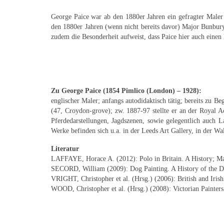
George Paice war ab den 1880er Jahren ein gefragter Mal
den 1880er Jahren (wenn nicht bereits davor) Major Bunbury
zudem die Besonderheit aufweist, dass Paice hier auch einen M
Zu George Paice (1854 Pimlico (London) – 1928):
englischer Maler; anfangs autodidaktisch tätig; bereits zu 
(47, Croydon-grove); zw. 1887-97 stellte er an der Royal
Pferdedarstellungen, Jagdszenen, sowie gelegentlich auch 
Werke befinden sich u.a. in der Leeds Art Gallery, in der Wa
Literatur
LAFFAYE, Horace A. (2012): Polo in Britain. A History; Ma
SECORD, William (2009): Dog Painting. A History of the Do
VRIGHT, Christopher et al. (Hrsg.) (2006): British and Irish
WOOD, Christopher et al. (Hrsg.) (2008): Victorian Painters 