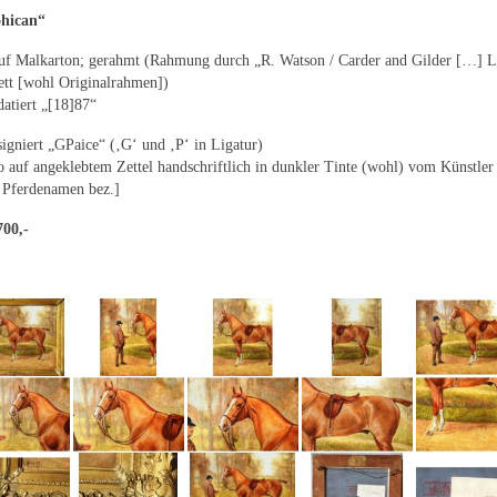
hican“
uf Malkarton; gerahmt (Rahmung durch „R. Watson / Carder and Gilder […] L
ett [wohl Originalrahmen])
 datiert „[18]87“
 signiert „GPaice“ (‚G‘ und ‚P‘ in Ligatur)
o auf angeklebtem Zettel handschriftlich in dunkler Tinte (wohl) vom Künstle
Pferdenamen bez.]
700,-