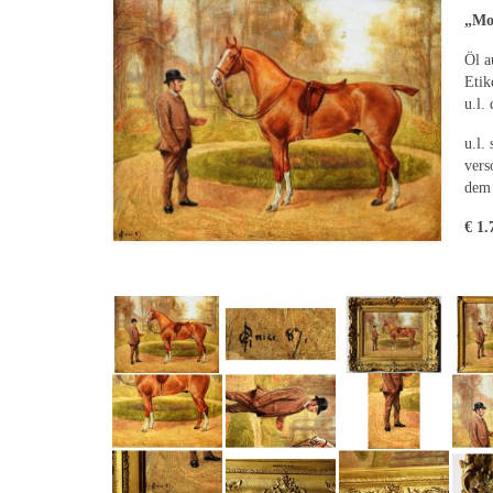
„Mo
Öl a
Etik
u.l.
u.l.
vers
dem 
€ 1.