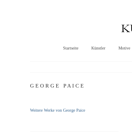
K
Startseite
Künstler
Motive
G E O R G E P A I C E
Weitere Werke von George Paice