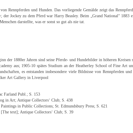
er von Rennpferden und Hunden. Das vorliegende Gemälde zeigt das Rennpfer
; der Jockey zu dem Pferd war Harry Beasley. Beim „Grand National“ 1883 err
enschen darstellte, was er sonst so gut als nie tat.
Beginn der 1880er Jahren sind seine Pferde- und Hundebilder in höheren Kreisen
 Academy aus; 1905-10 spätes Studium an der Heatherley School of Fine Art 
Landschaften, es entstanden insbesondere viele Bildnisse von Rennpferden u
lker Art Gallery in Liverpool
c Farland Publ.; S. 153
g in Art; Antique Collectors‘ Club; S. 438
 Paintings in Public Collections; St. Edmundsbury Press; S. 621
[The text]; Antique Collectors‘ Club; S. 39