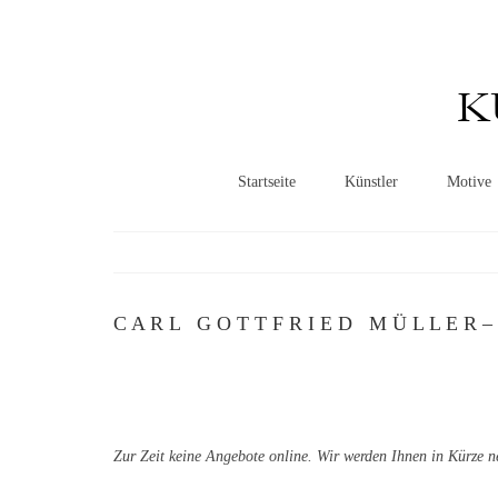
K
Startseite
Künstler
Motive
C A R L G O T T F R I E D M Ü L L E R – 
Zur Zeit keine Angebote online. Wir werden Ihnen in Kürze n