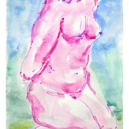
Neues
Tägliche Dosis Kunst
Themenflyer
Themenflyer: Trügerische Idyllen
Themenflyer: Buch und Schrift in der Kunst
Themenflyer: Sehnsucht Süden
Themenflyer: Walter Becker
Themenflyer: Richild Holt
Themenflyer: Ernst Geitlinger
Themenflyer: Michel Wagner
Weitere Themenflyer