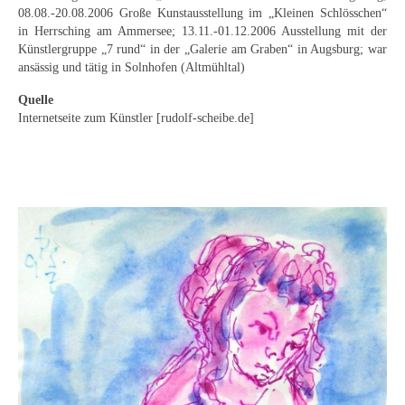
Schwäbische Künstler
08.08.-20.08.2006 Große Kunstausstellung im „Kleinen Schlösschen“
in Herrsching am Ammersee; 13.11.-01.12.2006 Ausstellung mit der
Weitere
Künstlergruppe „7 rund“ in der „Galerie am Graben“ in Augsburg; war
ansässig und tätig in Solnhofen (Altmühltal)
Expressiver Realismus
Quelle
Internetseite zum Künstler [rudolf-scheibe.de]
Motive
Abstraktion
Industrie & Arbeit
Mediterrane Landschaft
Norddeutsche Landschaften
Süddeutsche Landschaft
Selbstbildnisse
Stillleben