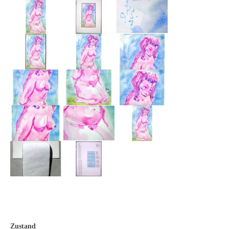
Emma Joos
Paul Segieth
Richard Sprick
Weitere Künstler 1900-1945
Kunst nach 1945
Helmut Diekmann
Hermann Dieste
August Lange-Brock
Ludwig (Luis) Neu
Ferdinand Springer
Arne Siegfried
Zustand