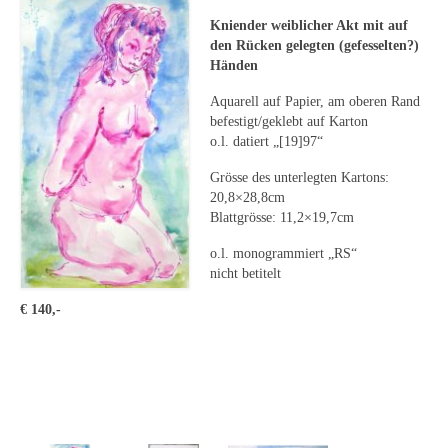
Leonhard Heinrich Hessel
Kniender weiblicher Akt mit auf
George Paice
den Rücken gelegten (gefesselten?)
Händen
Johann Georg Strobel
Aquarell auf Papier, am oberen Rand
befestigt/geklebt auf Karton
Ludwig Martin Wilberg
o.l. datiert „[19]97“
Weitere Künstler nach 1945
Grösse des unterlegten Kartons:
20,8×28,8cm
Kunst 1900-1945
Blattgrösse: 11,2×19,7cm
Walter Becker
o.l. monogrammiert „RS“
nicht betitelt
Ernst Geitlinger
€ 140,-
Erich Hartmann
Wilhelm von Hillern-Flinsch
Karl Otto Hy