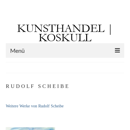
Suchen
nach:
KUNSTHANDEL |
KOSKULL
Menü
Startseite
Künstler
R U D O L F S C H E I B E
Kunst vor 1900
Georg Otto Forster (01.08.1791 Sausenheim
Weitere Werke von Rudolf Scheibe
– 02.06.1851 ebd.)
Max Gaisser