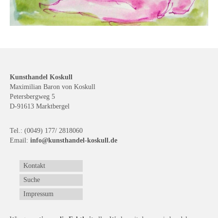
Buchempfehlungen
Richild Holt – Farbe und Linie
Theodor Zeller (1900-1986) Maler und
Visionär
Kunsthandel Koskull
Walter Becker (1893-1984) Malerei und Grafik
Maximilian Baron von Koskull
Petersbergweg 5
Der Maler Richard Sprick (1901-1976)
D-91613 Marktbergel
Suche
Tel.: (0049) 177/ 2818060
Über Uns
Email:
info@kunsthandel-koskull.de
Kontakt
Kontakt
Publikationsliste
Suche
Impressum
Über Uns