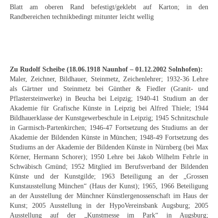
Curt Wittenbecher
Blatt am oberen Rand befestigt/geklebt auf Karton; in den
Randbereichen technikbedingt mitunter leicht wellig
Weitere Künstler nach 1945
Unbekannt
Autographen / Dokumente
Zu Rudolf Scheibe (18.06.1918 Naunhof – 01.12.2002 Solnhofen):
Maler, Zeichner, Bildhauer, Steinmetz, Zeichenlehrer; 1932-36 Lehre
Herkunft & Wirkungsstätte
als Gärtner und Steinmetz bei Günther & Fiedler (Granit- und
Pflastersteinwerke) in Beucha bei Leipzig; 1940-41 Studium an der
Berliner Künstler
Akademie für Grafische Künste in Leipzig bei Alfred Thiele; 1944
Bildhauerklasse der Kunstgewerbeschule in Leipzig; 1945 Schnitzschule
Düsseldorfer Künstler
in Garmisch-Partenkirchen; 1946-47 Fortsetzung des Studiums an der
Akademie der Bildenden Künste in München; 1948-49 Fortsetzung des
Fränkische Künstler
Studiums an der Akademie der Bildenden Künste in Nürnberg (bei Max
Körner, Hermann Schorer); 1950 Lehre bei Jakob Wilhelm Fehrle in
Hamburger Künstler
Schwäbisch Gmünd; 1952 Mitglied im Berufsverband der Bildenden
Künste und der Kunstgilde; 1963 Beteiligung an der „Grossen
Münchner Künstler
Kunstausstellung München“ (Haus der Kunst); 1965, 1966 Beteiligung
an der Ausstellung der Münchner Künstlergenossenschaft im Haus der
Pfälzer Künstler
Kunst; 2005 Ausstellung in der HypoVereinsbank Augsburg; 2005
Ausstellung auf der „Kunstmesse im Park“ in Augsburg;