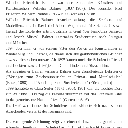
Curt Wittenbecher
Wilhelm Friedrich Balmer war der Sohn des Künstlers und
Kunsterziehers Wilhelm Balmer (1837-1907). Der Künstler Paul
Friedrich Wilhelm Balmer (1865-1922) war ein Cousin.
Weitere Künstler nach 1945
Wilhelm Friedrich Balmer besuchte anfangs die Zeichen- und
Modellierschule in Basel (bei Albert Wagen und Fritz Schider), sowie
Unbekannt
hierauf die École des arts industriels in Genf (bei Jean-Jules Salmson
und Joseph Mittey). Balmer unternahm Studienreisen nach Stuttgart
Autographen / Dokumente
und München.
1894 übernahm er von seinem Vater den Posten als Kunsterzieher in
Herkunft & Wirkungsstätte
Waldenburg und Therwil, da dieser sich aus gesundheitlichen Gründen
etwas zurückziehen musste. Ab 1895 kamen noch die Schulen in Liestal
Berliner Künstler
und Böckten, sowie 1897 jene in Gelterkinden und Sissach hinzu.
Als engagierter Lehrer verfasste Balmer zwei grundlegende Lehrwerke
Düsseldorfer Künstler
(“Vorlagen zum Zeichenunterricht an Primar- und Mittelschulen”
(Basel, 1898) und “Anleitung zum Pinselzeichnen” (Zürich, o.J.)).
Fränkische Künstler
1899 heiratete er Clara Seiler (1873-1953). 1901 kam die Tochter Dora
zur Welt und 1904 zog die Familie zusammen mit des Künstlers Vater
Hamburger Künstler
in das gemeinsame Haus in Liestal (Gartenstraße 6).
Bis 1937 war Balmer im Schuldienst und widmete sich nach seinem
Münchner Künstler
Ausscheiden verstärkt der Keramikkunst.
Pfälzer Künstler
Die vorliegende Zeichnung zeigt vor einem diffusen Hintergrund einen
schmalen Jüngling im (Schul-)Anzug. Er sitzt aufrecht hinter einem