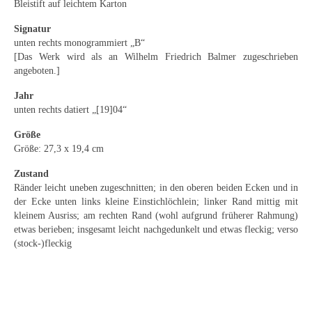
Bleistift auf leichtem Karton
Emma Joos
Signatur
Paul Segieth
unten rechts monogrammiert „B“
[Das Werk wird als an Wilhelm Friedrich Balmer zugeschrieben
Richard Sprick
angeboten.]
Weitere Künstler 1900-1945
Jahr
unten rechts datiert „[19]04“
Kunst nach 1945
Größe
Helmut Diekmann
Größe: 27,3 x 19,4 cm
Zustand
Hermann Dieste
Ränder leicht uneben zugeschnitten; in den oberen beiden Ecken und in
der Ecke unten links kleine Einstichlöchlein; linker Rand mittig mit
August Lange-Brock
kleinem Ausriss; am rechten Rand (wohl aufgrund früherer Rahmung)
etwas berieben; insgesamt leicht nachgedunkelt und etwas fleckig; verso
Ludwig (Luis) Neu
(stock-)fleckig
Ferdinand Springer
Arne Siegfried