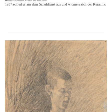
Neues
1937 schied er aus dem Schuldienst aus und widmete sich der Keramik.
Tägliche Dosis Kunst
Themenflyer
Themenflyer: Trügerische Idyllen
Themenflyer: Buch und Schrift in der Kunst
Themenflyer: Sehnsucht Süden
Themenflyer: Walter Becker
Themenflyer: Richild Holt
Themenflyer: Ernst Geitlinger
Themenflyer: Michel Wagner
Weitere Themenflyer