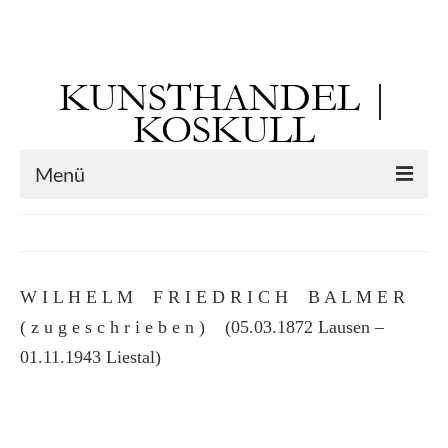
Suchen
nach:
KUNSTHANDEL |
KOSKULL
Menü
Startseite
Künstler
W I L H E L M F R I E D R I C H B A L M E R
Kunst vor 1900
( z u g e s c h r i e b e n ) (05.03.1872 Lausen –
Georg Otto Forster (01.08.1791 Sausenheim
01.11.1943 Liestal)
– 02.06.1851 ebd.)
Max Gaisser