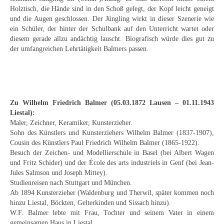
Schwäbische Künstler
Holztisch, die Hände sind in den Schoß gelegt, der Kopf leicht geneigt
und die Augen geschlossen. Der Jüngling wirkt in dieser Szenerie wie
Weitere
ein Schüler, der hinter der Schulbank auf den Unterricht wartet oder
diesem gerade allzu andächtig lauscht. Biografisch würde dies gut zu
Expressiver Realismus
der umfangreichen Lehrtätigkeit Balmers passen.
Motive
Abstraktion
Zu Wilhelm Friedrich Balmer (05.03.1872 Lausen – 01.11.1943
Industrie & Arbeit
Liestal):
Maler, Zeichner, Keramiker, Kunsterzieher.
Mediterrane Landschaft
Sohn des Künstlers und Kunsterziehers Wilhelm Balmer (1837-1907),
Cousin des Künstlers Paul Friedrich Wilhelm Balmer (1865-1922).
Norddeutsche Landschaften
Besuch der Zeichen- und Modellierschule in Basel (bei Albert Wagen
und Fritz Schider) und der École des arts industriels in Genf (bei Jean-
Süddeutsche Landschaft
Jules Salmson und Joseph Mittey).
Studienreisen nach Stuttgart und München.
Selbstbildnisse
Ab 1894 Kunsterzieher (Waldenburg und Therwil, später kommen noch
hinzu Liestal, Böckten, Gelterkinden und Sissach hinzu).
Stillleben
W.F. Balmer lebte mit Frau, Tochter und seinem Vater in einem
gemeinsamen Haus in Liestal.