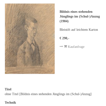
Leonhard Heinrich Hessel
George Paice
Bildnis eines stehenden
Jünglings im (Schul-)Anzug
Johann Georg Strobel
(1904)
Bleistift auf leichtem Karton
Ludwig Martin Wilberg
€ 290,-
Weitere Künstler nach 1945
Kaufanfrage
Kunst 1900-1945
Walter Becker
Ernst Geitlinger
Erich Hartmann
Wilhelm von Hillern-Flinsch
Titel
ohne Titel [Bildnis eines stehenden Jünglings im (Schul-)Anzug]
Karl Otto Hy
Technik