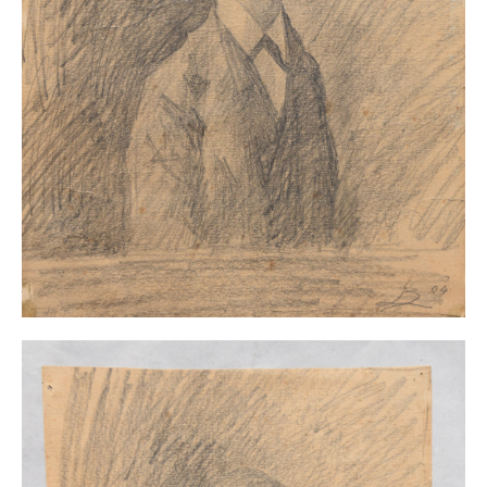
Buchempfehlungen
Richild Holt – Farbe und Linie
Theodor Zeller (1900-1986) Maler und
Visionär
Walter Becker (1893-1984) Malerei und Grafik
Der Maler Richard Sprick (1901-1976)
Suche
Über Uns
Kontakt
Publikationsliste
Über Uns