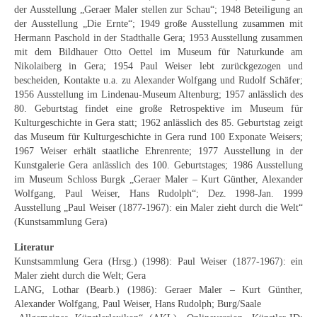
der Ausstellung „Geraer Maler stellen zur Schau“; 1948 Beteiligung an
Buchempfehlungen
der Ausstellung „Die Ernte“; 1949 große Ausstellung zusammen mit
Hermann Paschold in der Stadthalle Gera; 1953 Ausstellung zusammen
Richild Holt – Farbe und Linie
mit dem Bildhauer Otto Oettel im Museum für Naturkunde am
Nikolaiberg in Gera; 1954 Paul Weiser lebt zurückgezogen und
Theodor Zeller (1900-1986) Maler und
bescheiden, Kontakte u.a. zu Alexander Wolfgang und Rudolf Schäfer;
Visionär
1956 Ausstellung im Lindenau-Museum Altenburg; 1957 anlässlich des
80. Geburtstag findet eine große Retrospektive im Museum für
Walter Becker (1893-1984) Malerei und Grafik
Kulturgeschichte in Gera statt; 1962 anlässlich des 85. Geburtstag zeigt
das Museum für Kulturgeschichte in Gera rund 100 Exponate Weisers;
Der Maler Richard Sprick (1901-1976)
1967 Weiser erhält staatliche Ehrenrente; 1977 Ausstellung in der
Kunstgalerie Gera anlässlich des 100. Geburtstages; 1986 Ausstellung
Suche
im Museum Schloss Burgk „Geraer Maler – Kurt Günther, Alexander
Wolfgang, Paul Weiser, Hans Rudolph“; Dez. 1998-Jan. 1999
Über Uns
Ausstellung „Paul Weiser (1877-1967): ein Maler zieht durch die Welt“
(Kunstsammlung Gera)
Kontakt
Literatur
Publikationsliste
Kunstsammlung Gera (Hrsg.) (1998): Paul Weiser (1877-1967): ein
Maler zieht durch die Welt; Gera
Über Uns
LANG, Lothar (Bearb.) (1986): Geraer Maler – Kurt Günther,
Alexander Wolfgang, Paul Weiser, Hans Rudolph; Burg/Saale