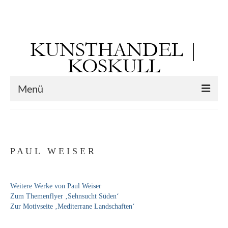
Suchen
nach:
KUNSTHANDEL |
KOSKULL
Menü
Startseite
Künstler
P A U L W E I S E R
Kunst vor 1900
Georg Otto Forster (01.08.1791 Sausenheim
Weitere Werke von Paul Weiser
– 02.06.1851 ebd.)
Zum Themenflyer ‚Sehnsucht Süden‘
Zur Motivseite ‚Mediterrane Landschaften‘
Max Gaisser