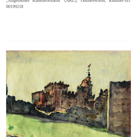
Impressum
„Allgemeines Künstlerlexikon“ (AKL), Onlineversion, Künstler-ID:
00199218
Datenschutz
AGB
Widerruf