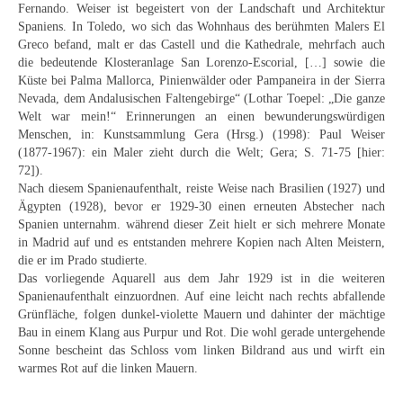
Curt Wittenbecher
Fernando. Weiser ist begeistert von der Landschaft und Architektur
Spaniens. In Toledo, wo sich das Wohnhaus des berühmten Malers El
Greco befand, malt er das Castell und die Kathedrale, mehrfach auch
Weitere Künstler nach 1945
die bedeutende Klosteranlage San Lorenzo-Escorial, […] sowie die
Küste bei Palma Mallorca, Pinienwälder oder Pampaneira in der Sierra
Unbekannt
Nevada, dem Andalusischen Faltengebirge“ (Lothar Toepel: „Die ganze
Welt war mein!“ Erinnerungen an einen bewunderungswürdigen
Autographen / Dokumente
Menschen, in: Kunstsammlung Gera (Hrsg.) (1998): Paul Weiser
(1877-1967): ein Maler zieht durch die Welt; Gera; S. 71-75 [hier:
Herkunft & Wirkungsstätte
72]).
Nach diesem Spanienaufenthalt, reiste Weise nach Brasilien (1927) und
Berliner Künstler
Ägypten (1928), bevor er 1929-30 einen erneuten Abstecher nach
Spanien unternahm. während dieser Zeit hielt er sich mehrere Monate
Düsseldorfer Künstler
in Madrid auf und es entstanden mehrere Kopien nach Alten Meistern,
die er im Prado studierte.
Fränkische Künstler
Das vorliegende Aquarell aus dem Jahr 1929 ist in die weiteren
Spanienaufenthalt einzuordnen. Auf eine leicht nach rechts abfallende
Hamburger Künstler
Grünfläche, folgen dunkel-violette Mauern und dahinter der mächtige
Bau in einem Klang aus Purpur und Rot. Die wohl gerade untergehende
Münchner Künstler
Sonne bescheint das Schloss vom linken Bildrand aus und wirft ein
warmes Rot auf die linken Mauern.
Pfälzer Künstler