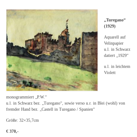
Leonhard Heinrich Hessel
George Paice
„Turegano“
Johann Georg Strobel
(1929)
Aquarell auf
Ludwig Martin Wilberg
Velinpapier
u.l. in Schwarz
Weitere Künstler nach 1945
datiert „1929“
Kunst 1900-1945
u.l. in leichtem
Violett
Walter Becker
Ernst Geitlinger
monogrammiert „P.W.“
Erich Hartmann
u.l. in Schwarz bez. „Turegano“, sowie verso u.r. in Blei (wohl) von
fremder Hand bez. „Castell in Turegano / Spanien“
Wilhelm von Hillern-Flinsch
Größe: 32×35,7cm
Karl Otto Hy
€ 370,-