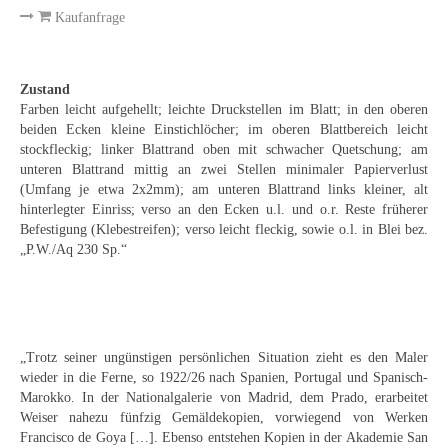
Emma Joos
Kaufanfrage
Paul Segieth
Richard Sprick
Zustand
Farben leicht aufgehellt; leichte Druckstellen im Blatt; in den oberen
Weitere Künstler 1900-1945
beiden Ecken kleine Einstichlöcher; im oberen Blattbereich leicht
stockfleckig; linker Blattrand oben mit schwacher Quetschung; am
unteren Blattrand mittig an zwei Stellen minimaler Papierverlust
Kunst nach 1945
(Umfang je etwa 2x2mm); am unteren Blattrand links kleiner, alt
hinterlegter Einriss; verso an den Ecken u.l. und o.r. Reste früherer
Helmut Diekmann
Befestigung (Klebestreifen); verso leicht fleckig, sowie o.l. in Blei bez.
„P.W./Aq 230 Sp.“
Hermann Dieste
August Lange-Brock
Ludwig (Luis) Neu
„Trotz seiner ungünstigen persönlichen Situation zieht es den Maler
Ferdinand Springer
wieder in die Ferne, so 1922/26 nach Spanien, Portugal und Spanisch-
Marokko. In der Nationalgalerie von Madrid, dem Prado, erarbeitet
Arne Siegfried
Weiser nahezu fünfzig Gemäldekopien, vorwiegend von Werken
Francisco de Goya […]. Ebenso entstehen Kopien in der Akademie San