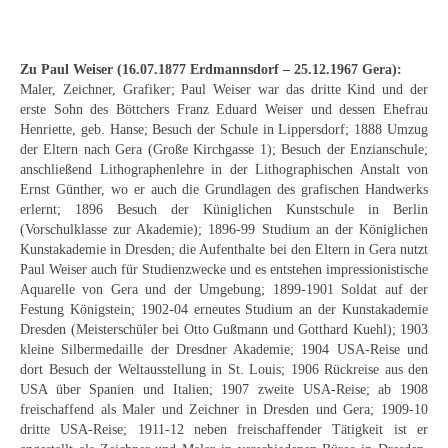
Schwäbische Künstler
Weitere
Zu Paul Weiser (16.07.1877 Erdmannsdorf – 25.12.1967 Gera):
Maler, Zeichner, Grafiker; Paul Weiser war das dritte Kind und der
Expressiver Realismus
erste Sohn des Böttchers Franz Eduard Weiser und dessen Ehefrau
Henriette, geb. Hanse; Besuch der Schule in Lippersdorf; 1888 Umzug
Motive
der Eltern nach Gera (Große Kirchgasse 1); Besuch der Enzianschule;
anschließend Lithographenlehre in der Lithographischen Anstalt von
Abstraktion
Ernst Günther, wo er auch die Grundlagen des grafischen Handwerks
erlernt; 1896 Besuch der Küniglichen Kunstschule in Berlin
Industrie & Arbeit
(Vorschulklasse zur Akademie); 1896-99 Studium an der Königlichen
Kunstakademie in Dresden; die Aufenthalte bei den Eltern in Gera nutzt
Mediterrane Landschaft
Paul Weiser auch für Studienzwecke und es entstehen impressionistische
Aquarelle von Gera und der Umgebung; 1899-1901 Soldat auf der
Norddeutsche Landschaften
Festung Königstein; 1902-04 erneutes Studium an der Kunstakademie
Dresden (Meisterschüler bei Otto Gußmann und Gotthard Kuehl); 1903
Süddeutsche Landschaft
kleine Silbermedaille der Dresdner Akademie; 1904 USA-Reise und
dort Besuch der Weltausstellung in St. Louis; 1906 Rückreise aus den
Selbstbildnisse
USA über Spanien und Italien; 1907 zweite USA-Reise; ab 1908
freischaffend als Maler und Zeichner in Dresden und Gera; 1909-10
Stillleben
dritte USA-Reise; 1911-12 neben freischaffender Tätigkeit ist er