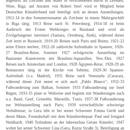
angestellt als Zeichner und Maler in verschiedenen Büros in Dresden,
Neues
Wien, Riga; auf Anraten von Robert Sterl wird er Mitglied beim
Deutschen Künstlerbund und beteiligt sich an dessen Ausstellungen;
Tägliche Dosis Kunst
1912-14 in den Sommermonaten als Zeichner in einem Malergeschäft
in Riga tätig; 1913 Reise nach St. Petersburg; 1914-18 ist beim
Themenflyer
Ausbruch des Ersten Weltkrieges in Russland und wird als
Zivilgefangener interniert (Samara, Orenburg, Jlzek), während dieser
Themenflyer: Trügerische Idyllen
Zeit lernt er Russisch; 1919-20 Reisen nach Paris und Reims; 1921-22
seine Eltern sterben; 1922-26 zahlreiche Aufenthalte in Spanien; 1926-
Themenflyer: Buch und Schrift in der Kunst
27 Brasilien-Reise; Sommer 1927 erfolgreiche Ausstellung im
Bautzener Kunstverein mit Brasilien-Aquarellen; Nov./Dez. 1927
Themenflyer: Sehnsucht Süden
Reisen nach Amsterdam und London; 1928 Ägypten-Reise; 1928-29 als
Restaurator tätig in der Kirche von Sebnitz; 1929-30 Spanien-
Themenflyer: Walter Becker
Aufenthalt (v.a. Madrid); 1931 Reise nach Venezuela (Caracas),
während dieser Zeit nennt er sich auch „Pablo Blanco“; 1932-33
Fußwanderung zum Balkan; Sommer 1933 Fußwanderung zur Insel
Themenflyer: Richild Holt
Rügen; 1933-35 plant er Weltreise und beginnt mit Wanderungen nach
u.a. Basel, Genf, Grenoble, Marseille, Tunis; 1937-38 Fußwanderung
Themenflyer: Ernst Geitlinger
zur Weltausstellung nach Paris; 1939 wirtschaftliche schwierige
Verhältnisse; in Gera lebt er bei seiner Schwester Emma Gerth und
Themenflyer: Michel Wagner
deren Mann; Freundschaft mit dem Künstlerehepaar Paul und Irmgard
Neidhardt; 1940 Teilnahme an der Jahresschau Geraer Künstler; 1947
Weitere Themenflyer
wohnt bei seiner Schwester Lina (Gera, Kurze Straße 3); Beteiligung an