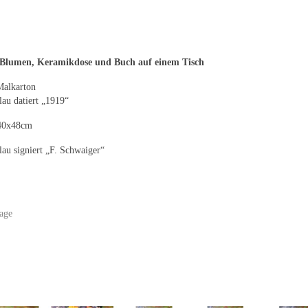
t Blumen, Keramikdose und Buch auf einem Tisch
Malkarton
lau datiert „1919“
 40x48cm
lau signiert „F. Schwaiger“
age