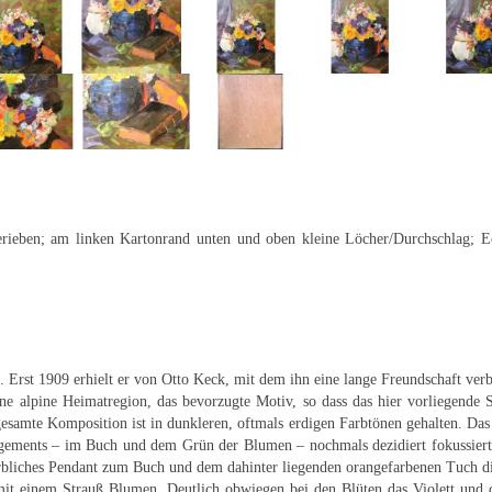
ieben; am linken Kartonrand unten und oben kleine Löcher/Durchschlag; Ecke
 Erst 1909 erhielt er von Otto Keck, mit dem ihn eine lange Freundschaft verba
ne alpine Heimatregion, das bevorzugte Motiv, so dass das hier vorliegende Sti
esamte Komposition ist in dunkleren, oftmals erdigen Farbtönen gehalten. D
ngements – im Buch und dem Grün der Blumen – nochmals dezidiert fokussiert.
farbliches Pendant zum Buch und dem dahinter liegenden orangefarbenen Tuch di
 mit einem Strauß Blumen. Deutlich obwiegen bei den Blüten das Violett und d