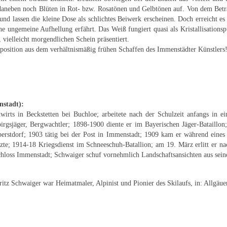
 daneben noch Blüten in Rot- bzw. Rosatönen und Gelbtönen auf. Von dem Betra
nd lassen die kleine Dose als schlichtes Beiwerk erscheinen. Doch erreicht 
e ungemeine Aufhellung erfährt. Das Weiß fungiert quasi als Kristallisationsp
 vielleicht morgendlichen Schein präsentiert.
mposition aus dem verhältnismäßig frühen Schaffen des Immenstädter Künstlers
nstadt
):
wirts in Beckstetten bei Buchloe; arbeitete nach der Schulzeit anfangs in 
birgsjäger, Bergwachtler; 1898-1900 diente er im Bayerischen Jäger-Bataillo
erstdorf; 1903 tätig bei der Post in Immenstadt; 1909 kam er während eines
tzte; 1914-18 Kriegsdienst im Schneeschuh-Batallion; am 19. März erlitt er n
chloss Immenstadt; Schwaiger schuf vornehmlich Landschaftsansichten aus sei
tz Schwaiger war Heimatmaler, Alpinist und Pionier des Skilaufs, in: Allgäuer