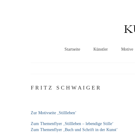
K
Startseite
Künstler
Motive
F R I T Z S C H W A I G E R
Zur Motivseite ‚Stillleben‘
Zum Themenflyer ‚Stillleben – lebendige Stille‘
Zum Themenflyer ‚Buch und Schrift in der Kunst‘