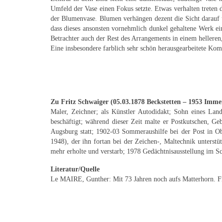
Umfeld der Vase einen Fokus setzte. Etwas verhalten treten
der Blumenvase. Blumen verhängen dezent die Sicht darauf u
dass dieses ansonsten vornehmlich dunkel gehaltene Werk ein
Betrachter auch der Rest des Arrangements in einem helleren,
Eine insbesondere farblich sehr schön herausgearbeitete Ko
Zu Fritz Schwaiger (
05.03.1878 Beckstetten – 1953 Imme
Maler, Zeichner; als Künstler Autodidakt; Sohn eines Land
beschäftigt; während dieser Zeit malte er Postkutschen, Ge
Augsburg statt; 1902-03 Sommeraushilfe bei der Post in Ob
1948), der ihn fortan bei der Zeichen-, Maltechnik unterstü
mehr erholte und verstarb; 1978 Gedächtnisausstellung im S
Literatur/Quelle
Le MAIRE, Gunther: Mit 73 Jahren noch aufs Matterhorn. Fri