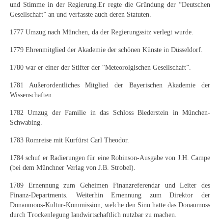
und Stimme in der Regierung.Er regte die Gründung der “Deutschen
Curt Wittenbecher
Gesellschaft” an und verfasste auch deren Statuten.
Weitere Künstler nach 1945
1777 Umzug nach München, da der Regierungssitz verlegt wurde.
Unbekannt
1779 Ehrenmitglied der Akademie der schönen Künste in Düsseldorf.
Autographen / Dokumente
1780 war er einer der Stifter der “Meteorolgischen Gesellschaft”.
1781 Außerordentliches Mitglied der Bayerischen Akademie der
Herkunft & Wirkungsstätte
Wissenschaften.
Berliner Künstler
1782 Umzug der Familie in das Schloss Biederstein in München-
Schwabing.
Düsseldorfer Künstler
1783 Romreise mit Kurfürst Carl Theodor.
Fränkische Künstler
1784 schuf er Radierungen für eine Robinson-Ausgabe von J.H. Campe
Hamburger Künstler
(bei dem Münchner Verlag von J.B. Strobel).
1789 Ernennung zum Geheimen Finanzreferendar und Leiter des
Münchner Künstler
Finanz-Departments. Weiterhin Ernennung zum Direktor der
Donaumoos-Kultur-Kommission, welche den Sinn hatte das Donaumoss
Pfälzer Künstler
durch Trockenlegung landwirtschaftlich nutzbar zu machen.