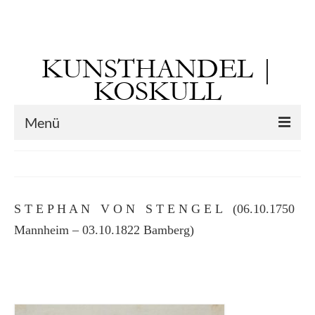
Suchen
nach:
KUNSTHANDEL |
KOSKULL
Menü
Startseite
Künstler
S T E P H A N V O N S T E N G E L (06.10.1750
Kunst vor 1900
Mannheim – 03.10.1822 Bamberg)
Georg Otto Forster (01.08.1791 Sausenheim
– 02.06.1851 ebd.)
Max Gaisser