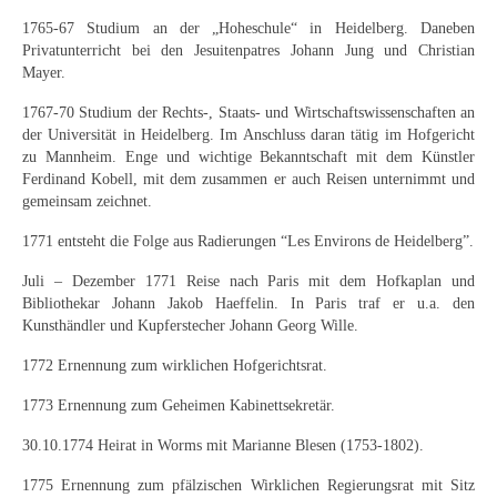
Emma Joos
1765-67 Studium an der „Hoheschule“ in Heidelberg. Daneben
Privatunterricht bei den Jesuitenpatres Johann Jung und Christian
Paul Segieth
Mayer.
Richard Sprick
1767-70 Studium der Rechts-, Staats- und Wirtschaftswissenschaften an
der Universität in Heidelberg. Im Anschluss daran tätig im Hofgericht
Weitere Künstler 1900-1945
zu Mannheim. Enge und wichtige Bekanntschaft mit dem Künstler
Ferdinand Kobell, mit dem zusammen er auch Reisen unternimmt und
Kunst nach 1945
gemeinsam zeichnet.
Helmut Diekmann
1771 entsteht die Folge aus Radierungen “Les Environs de Heidelberg”.
Hermann Dieste
Juli – Dezember 1771 Reise nach Paris mit dem Hofkaplan und
Bibliothekar Johann Jakob Haeffelin. In Paris traf er u.a. den
Kunsthändler und Kupferstecher Johann Georg Wille.
August Lange-Brock
1772 Ernennung zum wirklichen Hofgerichtsrat.
Ludwig (Luis) Neu
1773 Ernennung zum Geheimen Kabinettsekretär.
Ferdinand Springer
30.10.1774 Heirat in Worms mit Marianne Blesen (1753-1802).
Arne Siegfried
1775 Ernennung zum pfälzischen Wirklichen Regierungsrat mit Sitz