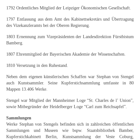
Schwäbische Künstler
1792 Ordentliches Mitglied der Leipziger Ökonomischen Gesellschaft.
Weitere
1797 Entlassung aus dem Amt des Kabinettsekretärs und Übertragung
des Vizekanzleramts bei der Oberen Regierung.
Expressiver Realismus
1803 Ernennung zum Vizepräsidenten der Landesdirektion Fürstbistum
Motive
Bamberg.
1807 Ehrenmitglied der Bayerischen Akademie der Wissenschaften.
Abstraktion
1810 Versetzung in den Ruhestand.
Industrie & Arbeit
Neben dem eigenen künstlerischen Schaffen war Stephan von Stengel
Mediterrane Landschaft
auch Kunstsammler. Seine Kupferstichsammlung umfasste in 80
Mappen 13.406 Werke.
Norddeutsche Landschaften
Stengel war Mitglied der Mannheimer Loge “St. Charles de l’ Union”,
Süddeutsche Landschaft
sowie Mitbegründer der Heidelberger Loge “Carl zum Reichsapfel”.
Sammlungen
Selbstbildnisse
Werke Stephan von Stengels befinden sich in zahlreichen öffentlichen
Sammlungen und Museen wie bspw. Staatsbibliothek Bamber,
Stillleben
Kupferstichkabinett Berlin, Kunstsammlung der Veste Coburg,