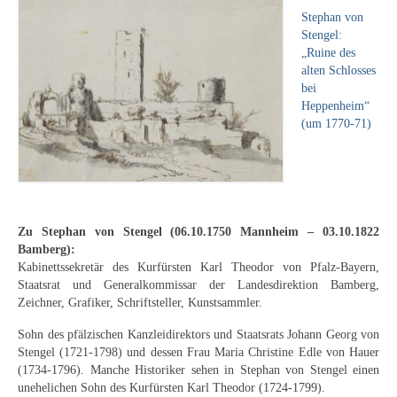
Leonhard Heinrich Hessel
Stephan von
Stengel:
George Paice
„Ruine des
alten Schlosses
Johann Georg Strobel
bei
Heppenheim“
Ludwig Martin Wilberg
(um 1770-71)
Weitere Künstler nach 1945
Kunst 1900-1945
Walter Becker
Zu Stephan von Stengel (06.10.1750 Mannheim – 03.10.1822
Bamberg):
Ernst Geitlinger
Kabinettssekretär des Kurfürsten Karl Theodor von Pfalz-Bayern,
Staatsrat und Generalkommissar der Landesdirektion Bamberg,
Erich Hartmann
Zeichner, Grafiker, Schriftsteller, Kunstsammler.
Wilhelm von Hillern-Flinsch
Sohn des pfälzischen Kanzleidirektors und Staatsrats Johann Georg von
Stengel (1721-1798) und dessen Frau Maria Christine Edle von Hauer
Karl Otto Hy
(1734-1796). Manche Historiker sehen in Stephan von Stengel einen
unehelichen Sohn des Kurfürsten Karl Theodor (1724-1799).