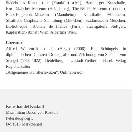
Städelsches Kunstinstitut (Frankfurt a.M.), Hamburger Kunsthalle,
Neues
Kurpfälzisches Museum (Heidelberg), The British Museum (London),
Reiss-Engelhorn-Museum (Mannheim), Kunsthalle Mannheim,
Tägliche Dosis Kunst
Staatliche Graphische Sammlung (München), Stadtmuseum München,
Bibliothèque nationale de France (Paris), Staatsgalerie Stuttgart,
Themenflyer
Kupferstichkabinett Wien, Albertina Wien.
Themenflyer: Trügerische Idyllen
Literatur
Alfred Wieczorek et al. (Hrsg.) (2008): Ein Schöngeist in
Themenflyer: Buch und Schrift in der Kunst
diplomatischen Diensten. Druckgrafik und Zeichnung von Stephan von
Stengel (1750-1822), Heidelberg – Ubstadt-Weiher – Basel: Verlag
Themenflyer: Sehnsucht Süden
Regionalkultur
„Allgemeines Künstlerlexikon“, Onlineversion
Themenflyer: Walter Becker
Themenflyer: Richild Holt
Themenflyer: Ernst Geitlinger
Kunsthandel Koskull
Maximilian Baron von Koskull
Themenflyer: Michel Wagner
Petersbergweg 5
D-91613 Marktbergel
Weitere Themenflyer