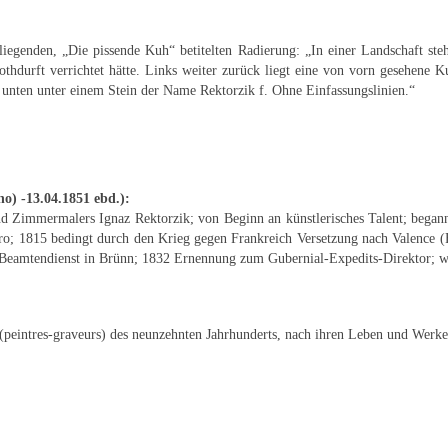
rliegenden, „Die pissende Kuh“ betitelten Radierung: „In einer Landschaft ste
thdurft verrichtet hätte. Links weiter zurück liegt eine von vorn gesehene Ku
 unten unter einem Stein der Name Rektorzik f. Ohne Einfassungslinien.“
o) -13.04.1851 ebd.):
und Zimmermalers Ignaz Rektorzik; von Beginn an künstlerisches Talent; bega
üro; 1815 bedingt durch den Krieg gegen Frankreich Versetzung nach Valence (F
 Beamtendienst in Brünn; 1832 Ernennung zum Gubernial-Expedits-Direktor; wäh
intres-graveurs) des neunzehnten Jahrhunderts, nach ihren Leben und Werken