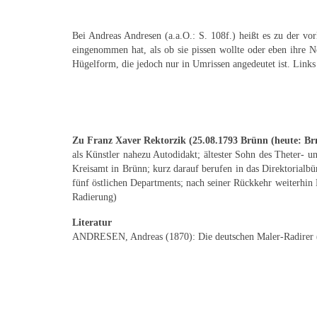
Bei Andreas Andresen (a.a.O.: S. 108f.) heißt es zu der vo
eingenommen hat, als ob sie pissen wollte oder eben ihre No
Hügelform, die jedoch nur in Umrissen angedeutet ist. Links
Zu Franz Xaver Rektorzik (25.08.1793 Brünn (heute: Brn
als Künstler nahezu Autodidakt; ältester Sohn des Theter- 
Kreisamt in Brünn; kurz darauf berufen in das Direktorialb
fünf östlichen Departments; nach seiner Rückkehr weiterhin
Radierung)
Literatur
ANDRESEN, Andreas (1870): Die deutschen Maler-Radirer (pe