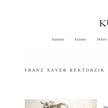
K
Startseite
Künstler
Motive
F R A N Z X A V E R R E K T O R Z I K
„Di