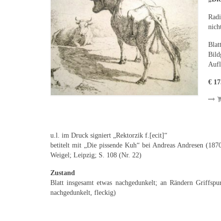
Radi
nich
Blat
Bild
Aufl
€ 17
u.l. im Druck signiert „Rektorzik f.[ecit]“
betitelt mit „Die pissende Kuh“ bei Andreas Andresen (187
Weigel; Leipzig; S. 108 (Nr. 22)
Zustand
Blatt insgesamt etwas nachgedunkelt; an Rändern Griffspur
nachgedunkelt, fleckig)