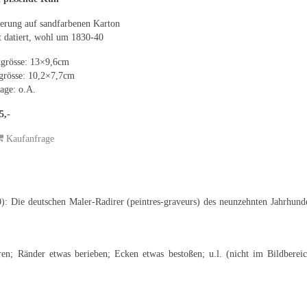
erung auf sandfarbenen Karton
t datiert, wohl um 1830-40
tgrösse: 13×9,6cm
grösse: 10,2×7,7cm
age: o.A.
5,-
Kaufanfrage
0): Die deutschen Maler-Radirer (peintres-graveurs) des neunzehnten Jahrhun
en; Ränder etwas berieben; Ecken etwas bestoßen; u.l. (nicht im Bildbereic