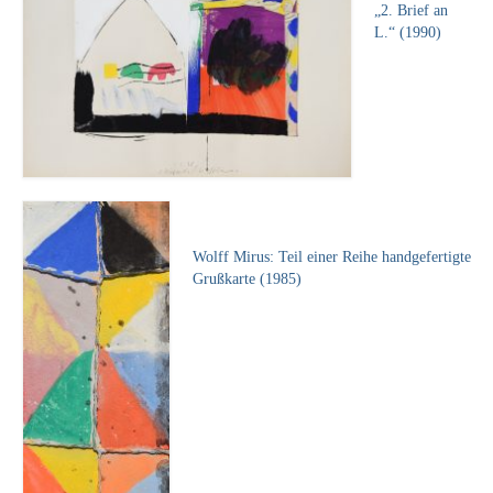
Leonhard Heinrich Hessel
„2. Brief an
L.“ (1990)
George Paice
Johann Georg Strobel
Ludwig Martin Wilberg
Weitere Künstler nach 1945
Kunst 1900-1945
Wolff Mirus: Teil einer Reihe handgefertigte
Walter Becker
Grußkarte (1985)
Ernst Geitlinger
Erich Hartmann
Wilhelm von Hillern-Flinsch
Karl Otto Hy