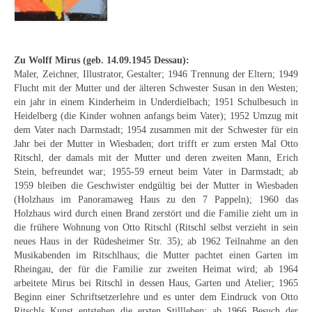
Emma Joos
Paul Segieth
Zu Wolff Mirus (geb. 14.09.1945 Dessau):
Richard Sprick
Maler, Zeichner, Illustrator, Gestalter; 1946 Trennung der Eltern; 1949
Flucht mit der Mutter und der älteren Schwester Susan in den Westen;
Weitere Künstler 1900-1945
ein jahr in einem Kinderheim in Underdielbach; 1951 Schulbesuch in
Heidelberg (die Kinder wohnen anfangs beim Vater); 1952 Umzug mit
Kunst nach 1945
dem Vater nach Darmstadt; 1954 zusammen mit der Schwester für ein
Jahr bei der Mutter in Wiesbaden; dort trifft er zum ersten Mal Otto
Helmut Diekmann
Ritschl, der damals mit der Mutter und deren zweiten Mann, Erich
Stein, befreundet war; 1955-59 erneut beim Vater in Darmstadt; ab
Hermann Dieste
1959 bleiben die Geschwister endgültig bei der Mutter in Wiesbaden
(Holzhaus im Panoramaweg Haus zu den 7 Pappeln); 1960 das
August Lange-Brock
Holzhaus wird durch einen Brand zerstört und die Familie zieht um in
die frühere Wohnung von Otto Ritschl (Ritschl selbst verzieht in sein
Ludwig (Luis) Neu
neues Haus in der Rüdesheimer Str. 35); ab 1962 Teilnahme an den
Musikabenden im Ritschlhaus; die Mutter pachtet einen Garten im
Ferdinand Springer
Rheingau, der für die Familie zur zweiten Heimat wird; ab 1964
arbeitete Mirus bei Ritschl in dessen Haus, Garten und Atelier; 1965
Arne Siegfried
Beginn einer Schriftsetzerlehre und es unter dem Eindruck von Otto
Ritschls Kunst entstehen die ersten Stillleben; ab 1966 Besuch der