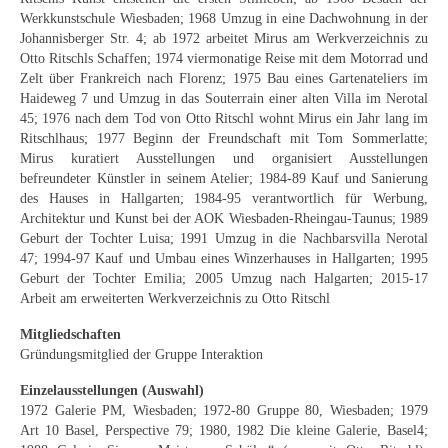
Curt Wittenbecher
Werkkunstschule Wiesbaden; 1968 Umzug in eine Dachwohnung in der
Johannisberger Str. 4; ab 1972 arbeitet Mirus am Werkverzeichnis zu
Weitere Künstler nach 1945
Otto Ritschls Schaffen; 1974 viermonatige Reise mit dem Motorrad und
Zelt über Frankreich nach Florenz; 1975 Bau eines Gartenateliers im
Unbekannt
Haideweg 7 und Umzug in das Souterrain einer alten Villa im Nerotal
45; 1976 nach dem Tod von Otto Ritschl wohnt Mirus ein Jahr lang im
Autographen / Dokumente
Ritschlhaus; 1977 Beginn der Freundschaft mit Tom Sommerlatte;
Mirus kuratiert Ausstellungen und organisiert Ausstellungen
Herkunft & Wirkungsstätte
befreundeter Künstler in seinem Atelier; 1984-89 Kauf und Sanierung
des Hauses in Hallgarten; 1984-95 verantwortlich für Werbung,
Berliner Künstler
Architektur und Kunst bei der AOK Wiesbaden-Rheingau-Taunus; 1989
Geburt der Tochter Luisa; 1991 Umzug in die Nachbarsvilla Nerotal
Düsseldorfer Künstler
47; 1994-97 Kauf und Umbau eines Winzerhauses in Hallgarten; 1995
Geburt der Tochter Emilia; 2005 Umzug nach Halgarten; 2015-17
Fränkische Künstler
Arbeit am erweiterten Werkverzeichnis zu Otto Ritschl
Mitgliedschaften
Hamburger Künstler
Gründungsmitglied der Gruppe Interaktion
Münchner Künstler
Einzelausstellungen (Auswahl)
1972 Galerie PM, Wiesbaden; 1972-80 Gruppe 80, Wiesbaden; 1979
Pfälzer Künstler
Art 10 Basel, Perspective 79; 1980, 1982 Die kleine Galerie, Basel4;