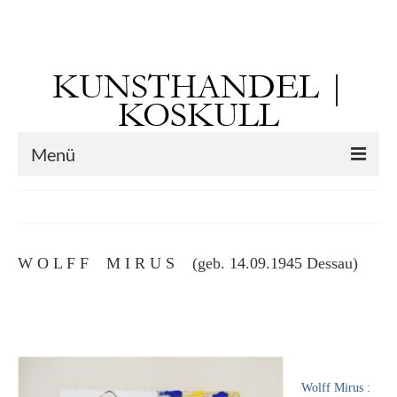
Suchen
nach:
KUNSTHANDEL |
KOSKULL
Menü
Startseite
Künstler
W O L F F M I R U S (geb. 14.09.1945 Dessau)
Kunst vor 1900
Georg Otto Forster (01.08.1791 Sausenheim
– 02.06.1851 ebd.)
Max Gaisser
Wolff Mirus :