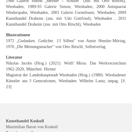
1988 Galerie Simon „Meister – Schüler“ (zus. mit Otto Ritschl),
Schwäbische Künstler
Wiesbaden; 1989-93 Galerie Simon, Wiesbaden; 2000 Antiquariat
Wiederspahn, Wiesbaden; 2001 Galerie Cornelissen, Wiesbaden; 2009
Weitere
Kunsthandel Draheim (zus. mit Udo Gottfried), Wiesbaden ; 2011
Kunsthandel Draheim (zus. mit Otto Ritschl), Wiesbaden
Expressiver Realismus
Illustrationen
Motive
1972 „Gedanken. Gedichte. 13 Silben“ von Annie Hensler-Möring;
1976 „Die Meinungsmacher“ von Otto Ritschl, Selbstverlag
Abstraktion
Literatur
Nikolas Jacobs (Hrsg.) (2021): Wolff Mirus. Das Werkverzeichnis
Industrie & Arbeit
1962-2020, München: Hirmer
Magistrat der Landeshauptstadt Wiesbaden (Hrsg.) (1980): Wiesbadener
Mediterrane Landschaft
Künstler aus 3 Generationen, Wiesbaden: Wilhelm Lautz, unpag. [S.
23]
Norddeutsche Landschaften
Süddeutsche Landschaft
Selbstbildnisse
Kunsthandel Koskull
Stillleben
Maximilian Baron von Koskull