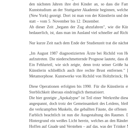
den nächsten Jahren ihre drei Kinder an, so dass die Fam
Kunststudium an der Stuttgarter Akademie beginnen, welches
(New York) gezeigt. Dort ist man von der Künstlerin und de
statt – vom 5. November bis 12. Dezember.
Ab dieser Zeit „begann der Zug abzufahren“, wie die Künst
bedauerlich, ist, dass man im Ausland viel schneller auf Ri
Nur kurze Zeit nach dem Ende der Studienzeit trat die nächs
„Im August 1987 diagnostizierten Ärzte bei Richild von Ho
aufzutreten. Die niederschmetternde Prognose lautete, dass di
Ein Fehlurteil, wie sich zeigte, denn trotz seiner Größe 
Künstlerin schließlich auch ihre rechte Brust entfernen.
Metamorphose. Kunstwerke von Richild von Holtzbrinck; H
Diese Operationen erfolgten bis 1990. Für die Künstlerin 
Sterblichkeit überaus eindringlich thematisiert.
Die hier gezeigte „Apokalypse“ ist Teil einer Werkreihe die
angespannt, doch trotz der Gemeinsamkeit des Leidens, bleib
die verkrampften Muskeln, die geballten Fäuste, die offene
Farblich beachtlich ist nun die Ausgestaltung des Raumes. 
Hintergrund ein weißes Licht herein, welches an den Ränder
Hoffen auf Gnade und Verstehen – auf das, was der Trinker 