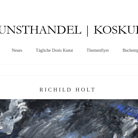
UNSTHANDEL | KOSKU
Neues
Tägliche Dosis Kunst
Themenflyer
Buchemp
R I C H I L D H O L T