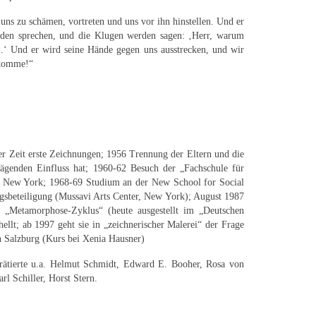
s zu schämen, vortreten und uns vor ihn hinstellen. Und er
rden sprechen, und die Klugen werden sagen: ‚Herr, warum
…‘ Und er wird seine Hände gegen uns ausstrecken, und wir
 komme!“
r Zeit erste Zeichnungen; 1956 Trennung der Eltern und die
ägenden Einfluss hat; 1960-62 Besuch der „Fachschule für
ch New York; 1968-69 Studium an der New School for Social
gsbeteiligung (Mussavi Arts Center, New York); August 1987
es „Metamorphose-Zyklus“ (heute ausgestellt im „Deutschen
ellt; ab 1997 geht sie in „zeichnerischer Malerei“ der Frage
n Salzburg (Kurs bei Xenia Hausner)
rträtierte u.a. Helmut Schmidt, Edward E. Booher, Rosa von
l Schiller, Horst Stern.