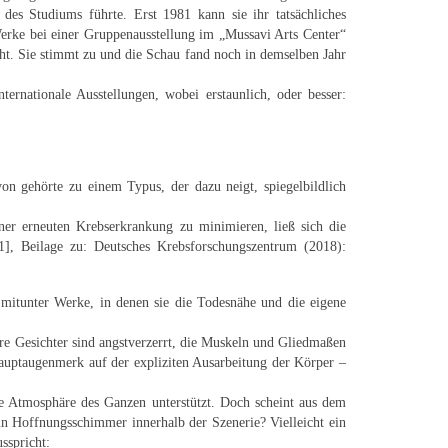
des Studiums führte. Erst 1981 kann sie ihr tatsächliches
Werke bei einer Gruppenausstellung im „Mussavi Arts Center“
ht. Sie stimmt zu und die Schau fand noch in demselben Jahr
ernationale Ausstellungen, wobei erstaunlich, oder besser:
on gehörte zu einem Typus, der dazu neigt, spiegelbildlich
iner erneuten Krebserkrankung zu minimieren, ließ sich die
 1], Beilage zu: Deutsches Krebsforschungszentrum (2018):
 mitunter Werke, in denen sie die Todesnähe und die eigene
hre Gesichter sind angstverzerrt, die Muskeln und Gliedmaßen
 Hauptaugenmerk auf der expliziten Ausarbeitung der Körper –
ste Atmosphäre des Ganzen unterstützt. Doch scheint aus dem
in Hoffnungsschimmer innerhalb der Szenerie? Vielleicht ein
sspricht: