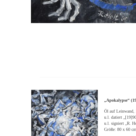
„Apokalypse“ (1
Öl auf Leinwand, K
u.l. datiert „[19]9
u.l. signiert „R. H
Größe: 80 x 60 c