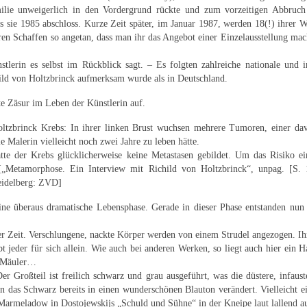
ilie unweigerlich in den Vordergrund rückte und zum vorzeitigen Abbruch 
 sie 1985 abschloss. Kurze Zeit später, im Januar 1987, werden 18(!) ihrer 
ren Schaffen so angetan, dass man ihr das Angebot einer Einzelausstellung mac
lerin es selbst im Rückblick sagt. – Es folgten zahlreiche nationale und int
child von Holtzbrinck aufmerksam wurde als in Deutschland.
te Zäsur im Leben der Künstlerin auf.
ltzbrinck Krebs: In ihrer linken Brust wuchsen mehrere Tumoren, einer dav
e Malerin vielleicht noch zwei Jahre zu leben hätte.
hatte der Krebs glücklicherweise keine Metastasen gebildet. Um das Risiko e
“ [„Metamorphose. Ein Interview mit Richild von Holtzbrinck“, unpag. [S.
eidelberg: ZVD]
eine überaus dramatische Lebensphase. Gerade in dieser Phase entstanden nun
ser Zeit. Verschlungene, nackte Körper werden von einem Strudel angezogen. I
t jeder für sich allein. Wie auch bei anderen Werken, so liegt auch hier ein
n Mäuler…
Der Großteil ist freilich schwarz und grau ausgeführt, was die düstere, infau
n das Schwarz bereits in einen wunderschönen Blauton verändert. Vielleicht e
Marmeladow in Dostojewskijs „Schuld und Sühne“ in der Kneipe laut lallend au