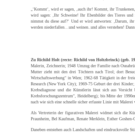
„‘Kommt‘, wird er sagen, ‚auch ihr! Kommt, ihr Trunkenen,
wird sagen: ‚Ihr Schweine! Ihr Ebenbilder des Tieres un
nimmst du diese auf?‘ Und er wird antworten: ‚Darum, ihr
werden niederfallen…und weinen..und alles verstehen! Dann
Zu Richild Holt (recte: Richild von Holtzbrinck) (geb. 1
Malerin, Zeichnerin; 1948 Umzug der Familie nach Osnabrüc
Mutter zieht mit den drei Töchtern nach Tirol; dort Bes
Wirtschaftswerbung“ in Wien; 1962-68 Tätigkeit in der fr
Research (New York City); 1969-75 Geburt der drei Kinder;
Krebsdiagnose und die Künstlerin lässt sich aus Vorsicht
Krebsforschungszentrum“, Heidelberg); bis Mitte der 1990er 
nach wie sich eine schnelle sicher erfasste Linie mit Male
Als Vertreterin der figurativen Malerei widmet sich die K
Praunheim, Bel Kaufman, Renate Merklein, Esther Goshen-Got
Daneben entstehen auch Landschaften und eindrucksvolle Stil