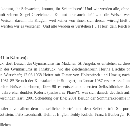
 kommt, ihr Schwachen, kommt, ihr Schamlosen!‘ Und wir werden alle, ohne un
d mit seinem Siegel Gezeichnete! Kommt aber auch ihr!‘ Und die Weisen we
 Weisen, darum, ihr Klugen, weil keiner von ihnen sich dessen würdig hielt
 werden wir es verstehen! Und alle werden es verstehen […] Herr, dein Reich
941 in Kärnten):
k, dort Besuch des Gymnasiums für Mädchen St. Angela; es entstehen zu diese
uch des Gymnasiums in Innsbruck, wo die Zeichenlehrerin Hertha Lischke pr
eien Wirtschaft; 12.03.1968 Heirat mit Dieter von Holtzbrinck und Umzug na
 1981-85 Besuch der Kunstakademie Stuttgart; im Januar 1987 erste Ausstellun
 beide Brüste abnehmen; 1986-90 es entstehen die ersten Selbstbildnisse d
Jahre eher dunkles Kolorit („schwarze Phase“), was sich danach deutlich aufh
rei verbinden lässt; 2001 Scheidung der Ehe; 2001 Besuch der Sommerakademie i
ünstlerin vor allem dem menschlichen Porträt und dem Selbstporträt. Sie po
tstein, Fritz Leonhardt, Helmut Engler, Teddy Kollek, Franz Effenberger, Kar
lleben.