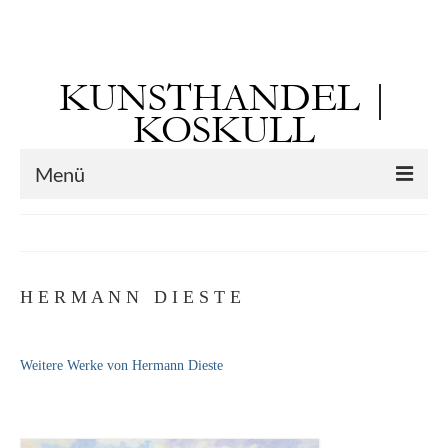
Suchen
nach:
KUNSTHANDEL |
KOSKULL
Menü
Startseite
Künstler
H E R M A N N D I E S T E
Kunst vor 1900
Georg Otto Forster (01.08.1791 Sausenheim
Weitere Werke von Hermann Dieste
– 02.06.1851 ebd.)
Max Gaisser