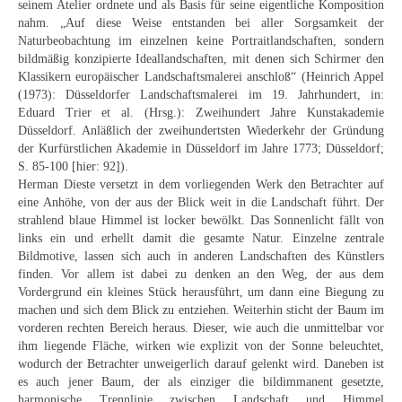
seinem Atelier ordnete und als Basis für seine eigentliche Komposition
Curt Wittenbecher
nahm. „Auf diese Weise entstanden bei aller Sorgsamkeit der
Naturbeobachtung im einzelnen keine Portraitlandschaften, sondern
Weitere Künstler nach 1945
bildmäßig konzipierte Ideallandschaften, mit denen sich Schirmer den
Klassikern europäischer Landschaftsmalerei anschloß“ (Heinrich Appel
Unbekannt
(1973): Düsseldorfer Landschaftsmalerei im 19. Jahrhundert, in:
Eduard Trier et al. (Hrsg.): Zweihundert Jahre Kunstakademie
Autographen / Dokumente
Düsseldorf. Anläßlich der zweihundertsten Wiederkehr der Gründung
der Kurfürstlichen Akademie in Düsseldorf im Jahre 1773; Düsseldorf;
Herkunft & Wirkungsstätte
S. 85-100 [hier: 92]).
Herman Dieste versetzt in dem vorliegenden Werk den Betrachter auf
Berliner Künstler
eine Anhöhe, von der aus der Blick weit in die Landschaft führt. Der
strahlend blaue Himmel ist locker bewölkt. Das Sonnenlicht fällt von
Düsseldorfer Künstler
links ein und erhellt damit die gesamte Natur. Einzelne zentrale
Bildmotive, lassen sich auch in anderen Landschaften des Künstlers
Fränkische Künstler
finden. Vor allem ist dabei zu denken an den Weg, der aus dem
Vordergrund ein kleines Stück herausführt, um dann eine Biegung zu
Hamburger Künstler
machen und sich dem Blick zu entziehen. Weiterhin sticht der Baum im
vorderen rechten Bereich heraus. Dieser, wie auch die unmittelbar vor
Münchner Künstler
ihm liegende Fläche, wirken wie explizit von der Sonne beleuchtet,
wodurch der Betrachter unweigerlich darauf gelenkt wird. Daneben ist
Pfälzer Künstler
es auch jener Baum, der als einziger die bildimmanent gesetzte,
harmonische Trennlinie zwischen Landschaft und Himmel