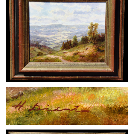
Buchempfehlungen
Richild Holt – Farbe und Linie
Theodor Zeller (1900-1986) Maler und
Visionär
Walter Becker (1893-1984) Malerei und Grafik
Der Maler Richard Sprick (1901-1976)
Suche
Über Uns
Kontakt
Publikationsliste
Über Uns