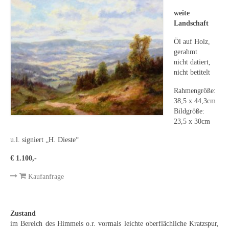
Leonhard Heinrich Hessel
weite
George Paice
Landschaft
Öl auf Holz,
Johann Georg Strobel
gerahmt
nicht datiert,
Ludwig Martin Wilberg
nicht betitelt
Weitere Künstler nach 1945
Rahmengröße:
38,5 x 44,3cm
Kunst 1900-1945
Bildgröße:
23,5 x 30cm
Walter Becker
u.l. signiert „H. Dieste“
Ernst Geitlinger
€ 1.100,-
Erich Hartmann
Kaufanfrage
Wilhelm von Hillern-Flinsch
Karl Otto Hy
Zustand
im Bereich des Himmels o.r. vormals leichte oberflächliche Kratzspur,