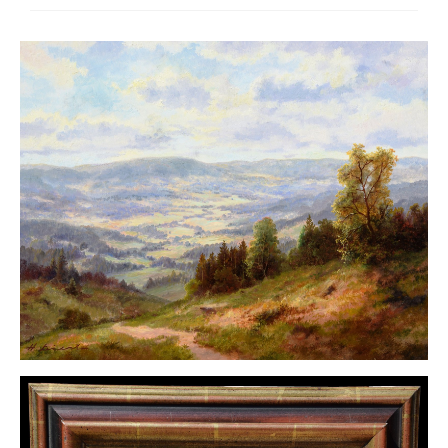
Neues
Tägliche Dosis Kunst
Themenflyer
Themenflyer: Trügerische Idyllen
Themenflyer: Buch und Schrift in der Kunst
Themenflyer: Sehnsucht Süden
Themenflyer: Walter Becker
Themenflyer: Richild Holt
Themenflyer: Ernst Geitlinger
Themenflyer: Michel Wagner
Weitere Themenflyer