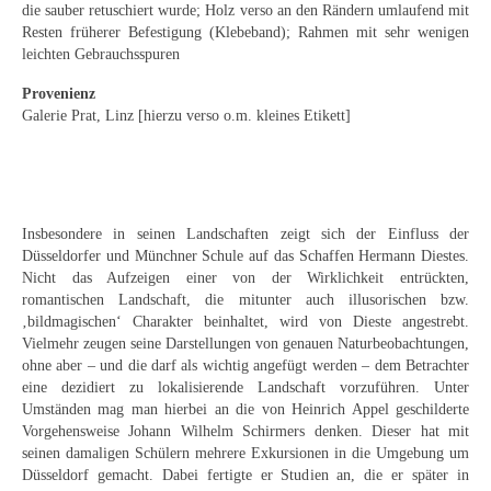
Emma Joos
die sauber retuschiert wurde; Holz verso an den Rändern umlaufend mit
Resten früherer Befestigung (Klebeband); Rahmen mit sehr wenigen
Paul Segieth
leichten Gebrauchsspuren
Provenienz
Richard Sprick
Galerie Prat, Linz [hierzu verso o.m. kleines Etikett]
Weitere Künstler 1900-1945
Kunst nach 1945
Helmut Diekmann
Insbesondere in seinen Landschaften zeigt sich der Einfluss der
Düsseldorfer und Münchner Schule auf das Schaffen Hermann Diestes.
Hermann Dieste
Nicht das Aufzeigen einer von der Wirklichkeit entrückten,
romantischen Landschaft, die mitunter auch illusorischen bzw.
August Lange-Brock
‚bildmagischen‘ Charakter beinhaltet, wird von Dieste angestrebt.
Vielmehr zeugen seine Darstellungen von genauen Naturbeobachtungen,
ohne aber – und die darf als wichtig angefügt werden – dem Betrachter
Ludwig (Luis) Neu
eine dezidiert zu lokalisierende Landschaft vorzuführen. Unter
Umständen mag man hierbei an die von Heinrich Appel geschilderte
Ferdinand Springer
Vorgehensweise Johann Wilhelm Schirmers denken. Dieser hat mit
seinen damaligen Schülern mehrere Exkursionen in die Umgebung um
Arne Siegfried
Düsseldorf gemacht. Dabei fertigte er Studien an, die er später in