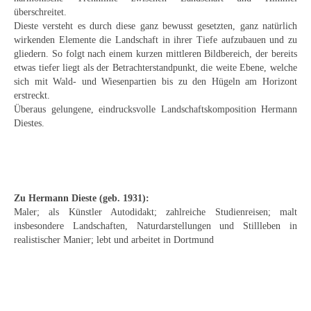
Schwäbische Künstler
überschreitet.
Dieste versteht es durch diese ganz bewusst gesetzten, ganz natürlich
Weitere
wirkenden Elemente die Landschaft in ihrer Tiefe aufzubauen und zu
gliedern. So folgt nach einem kurzen mittleren Bildbereich, der bereits
Expressiver Realismus
etwas tiefer liegt als der Betrachterstandpunkt, die weite Ebene, welche
sich mit Wald- und Wiesenpartien bis zu den Hügeln am Horizont
Motive
erstreckt.
Überaus gelungene, eindrucksvolle Landschaftskomposition Hermann
Abstraktion
Diestes.
Industrie & Arbeit
Mediterrane Landschaft
Zu Hermann Dieste (geb. 1931):
Norddeutsche Landschaften
Maler; als Künstler Autodidakt; zahlreiche Studienreisen; malt
insbesondere Landschaften, Naturdarstellungen und Stillleben in
Süddeutsche Landschaft
realistischer Manier; lebt und arbeitet in Dortmund
Selbstbildnisse
Stillleben