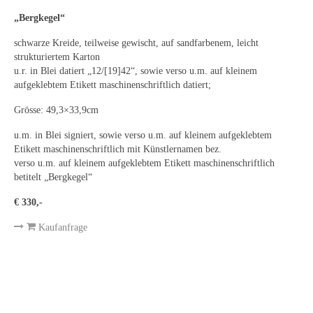
Leonhard Heinrich Hessel
„Bergkegel“
George Paice
schwarze Kreide, teilweise gewischt, auf sandfarbenem, leicht
strukturiertem Karton
Johann Georg Strobel
u.r. in Blei datiert „12/[19]42“, sowie verso u.m. auf kleinem
aufgeklebtem Etikett maschinenschriftlich datiert;
Ludwig Martin Wilberg
Grösse: 49,3×33,9cm
Weitere Künstler nach 1945
u.m. in Blei signiert, sowie verso u.m. auf kleinem aufgeklebtem
Kunst 1900-1945
Etikett maschinenschriftlich mit Künstlernamen bez.
verso u.m. auf kleinem aufgeklebtem Etikett maschinenschriftlich
Walter Becker
betitelt „Bergkegel“
€ 330,-
Ernst Geitlinger
Kaufanfrage
Erich Hartmann
Wilhelm von Hillern-Flinsch
Karl Otto Hy