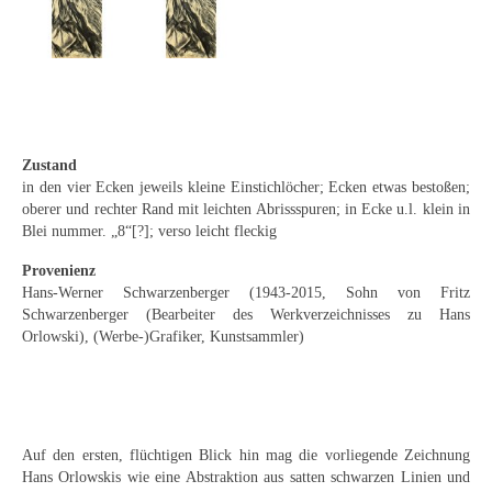
Curt Wittenbecher
Weitere Künstler nach 1945
Unbekannt
Autographen / Dokumente
Zustand
in den vier Ecken jeweils kleine Einstichlöcher; Ecken etwas bestoßen;
Herkunft & Wirkungsstätte
oberer und rechter Rand mit leichten Abrissspuren; in Ecke u.l. klein in
Blei nummer. „8“[?]; verso leicht fleckig
Berliner Künstler
Provenienz
Düsseldorfer Künstler
Hans-Werner Schwarzenberger (1943-2015, Sohn von Fritz
Schwarzenberger (Bearbeiter des Werkverzeichnisses zu Hans
Fränkische Künstler
Orlowski), (Werbe-)Grafiker, Kunstsammler)
Hamburger Künstler
Münchner Künstler
Auf den ersten, flüchtigen Blick hin mag die vorliegende Zeichnung
Pfälzer Künstler
Hans Orlowskis wie eine Abstraktion aus satten schwarzen Linien und