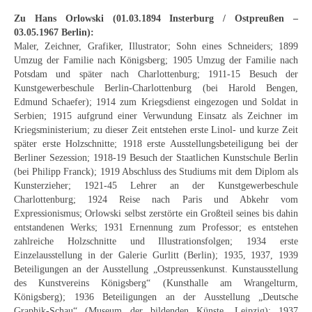
Neues
Zu Hans Orlowski (01.03.1894 Insterburg / Ostpreußen –
03.05.1967 Berlin):
Tägliche Dosis Kunst
Maler, Zeichner, Grafiker, Illustrator; Sohn eines Schneiders; 1899
Umzug der Familie nach Königsberg; 1905 Umzug der Familie nach
Themenflyer
Potsdam und später nach Charlottenburg; 1911-15 Besuch der
Kunstgewerbeschule Berlin-Charlottenburg (bei Harold Bengen,
Themenflyer: Trügerische Idyllen
Edmund Schaefer); 1914 zum Kriegsdienst eingezogen und Soldat in
Serbien; 1915 aufgrund einer Verwundung Einsatz als Zeichner im
Themenflyer: Buch und Schrift in der Kunst
Kriegsministerium; zu dieser Zeit entstehen erste Linol- und kurze Zeit
später erste Holzschnitte; 1918 erste Ausstellungsbeteiligung bei der
Themenflyer: Sehnsucht Süden
Berliner Sezession; 1918-19 Besuch der Staatlichen Kunstschule Berlin
(bei Philipp Franck); 1919 Abschluss des Studiums mit dem Diplom als
Themenflyer: Walter Becker
Kunsterzieher; 1921-45 Lehrer an der Kunstgewerbeschule
Charlottenburg; 1924 Reise nach Paris und Abkehr vom
Themenflyer: Richild Holt
Expressionismus; Orlowski selbst zerstörte ein Großteil seines bis dahin
entstandenen Werks; 1931 Ernennung zum Professor; es entstehen
Themenflyer: Ernst Geitlinger
zahlreiche Holzschnitte und Illustrationsfolgen; 1934 erste
Einzelausstellung in der Galerie Gurlitt (Berlin); 1935, 1937, 1939
Themenflyer: Michel Wagner
Beteiligungen an der Ausstellung „Ostpreussenkunst. Kunstausstellung
des Kunstvereins Königsberg“ (Kunsthalle am Wrangelturm,
Weitere Themenflyer
Königsberg); 1936 Beteiligungen an der Ausstellung „Deutsche
Graphik-Schau“ (Museum der bildenden Künste, Leipzig); 1937