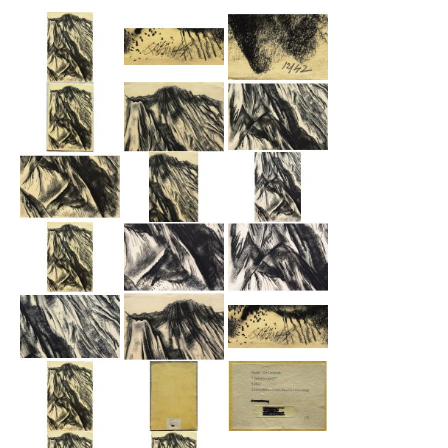
Emma Joos
Paul Segieth
Richard Sprick
Weitere Künstler 1900-1945
Kunst nach 1945
Helmut Diekmann
Hermann Dieste
August Lange-Brock
Ludwig (Luis) Neu
Ferdinand Springer
Arne Siegfried