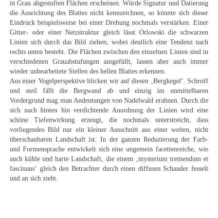
in Grau abgestuften Flächen erscheinen. Würde Signatur und Datierung
Schwäbische Künstler
die Ausrichtung des Blattes nicht kennzeichnen, so könnte sich dieser
Eindruck beispielsweise bei einer Drehung nochmals verstärken. Einer
Weitere
Gitter- oder einer Netzstruktur gleich lässt Orlowski die schwarzen
Linien sich durch das Bild ziehen, wobei deutlich eine Tendenz nach
Expressiver Realismus
rechts unten besteht. Die Flächen zwischen den einzelnen Linien sind in
verschiedenen Grauabstufungen ausgefüllt, lassen aber auch immer
Motive
wieder unbearbeitete Stellen des hellen Blattes erkennen.
Aus einer Vogelperspektive blicken wir auf diesen ‚Bergkegel‘. Schroff
Abstraktion
und steil fällt die Bergwand ab und einzig im unmittelbaren
Vordergrund mag man Andeutungen von Nadelwald erahnen. Durch die
Industrie & Arbeit
sich nach hinten hin verdichtende Anordnung der Linien wird eine
schöne Tiefenwirkung erzeugt, die nochmals unterstreicht, dass
Mediterrane Landschaft
vorliegendes Bild nur ein kleiner Ausschnitt aus einer weiten, nicht
überschaubaren Landschaft ist. In der ganzen Reduzierung der Farb-
Norddeutsche Landschaften
und Formensprache entwickelt sich eine ungemein facettenreiche, wie
auch kühle und harte Landschaft, die einem ‚mysterium tremendum et
Süddeutsche Landschaft
fascinans‘ gleich den Betrachter durch einen diffusen Schauder fesselt
und an sich zieht.
Selbstbildnisse
Stillleben