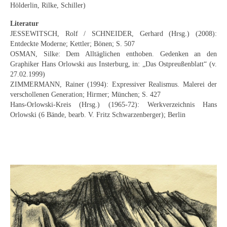
Impressum
Hölderlin, Rilke, Schiller)
Datenschutz
Literatur
JESSEWITSCH, Rolf / SCHNEIDER, Gerhard (Hrsg.) (2008):
AGB
Entdeckte Moderne; Kettler; Bönen; S. 507
OSMAN, Silke: Dem Alltäglichen enthoben. Gedenken an den
Widerruf
Graphiker Hans Orlowski aus Insterburg, in: „Das Ostpreußenblatt“ (v.
27.02.1999)
ZIMMERMANN, Rainer (1994): Expressiver Realismus. Malerei der
verschollenen Generation; Hirmer; München; S. 427
Hans-Orlowski-Kreis (Hrsg.) (1965-72): Werkverzeichnis Hans
Orlowski (6 Bände, bearb. V. Fritz Schwarzenberger); Berlin