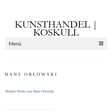
Suchen
nach:
KUNSTHANDEL |
KOSKULL
Menü
Startseite
Künstler
H A N S O R L O W S K I
Kunst vor 1900
Georg Otto Forster (01.08.1791 Sausenheim
Weitere Werke von Hans Orlowski
– 02.06.1851 ebd.)
Max Gaisser