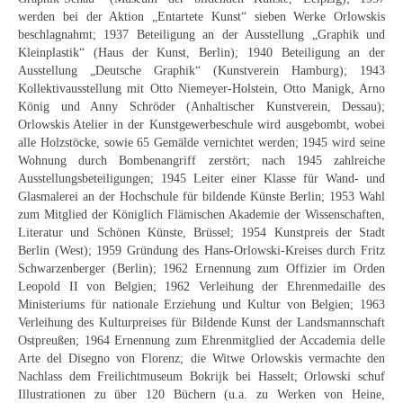
Buchempfehlungen
werden bei der Aktion „Entartete Kunst“ sieben Werke Orlowskis
beschlagnahmt; 1937 Beteiligung an der Ausstellung „Graphik und
Kleinplastik“ (Haus der Kunst, Berlin); 1940 Beteiligung an der
Richild Holt – Farbe und Linie
Ausstellung „Deutsche Graphik“ (Kunstverein Hamburg); 1943
Kollektivausstellung mit Otto Niemeyer-Holstein, Otto Manigk, Arno
Theodor Zeller (1900-1986) Maler und
König und Anny Schröder (Anhaltischer Kunstverein, Dessau);
Visionär
Orlowskis Atelier in der Kunstgewerbeschule wird ausgebombt, wobei
alle Holzstöcke, sowie 65 Gemälde vernichtet werden; 1945 wird seine
Walter Becker (1893-1984) Malerei und Grafik
Wohnung durch Bombenangriff zerstört; nach 1945 zahlreiche
Ausstellungsbeteiligungen; 1945 Leiter einer Klasse für Wand- und
Der Maler Richard Sprick (1901-1976)
Glasmalerei an der Hochschule für bildende Künste Berlin; 1953 Wahl
zum Mitglied der Königlich Flämischen Akademie der Wissenschaften,
Suche
Literatur und Schönen Künste, Brüssel; 1954 Kunstpreis der Stadt
Berlin (West); 1959 Gründung des Hans-Orlowski-Kreises durch Fritz
Über Uns
Schwarzenberger (Berlin); 1962 Ernennung zum Offizier im Orden
Leopold II von Belgien; 1962 Verleihung der Ehrenmedaille des
Kontakt
Ministeriums für nationale Erziehung und Kultur von Belgien; 1963
Verleihung des Kulturpreises für Bildende Kunst der Landsmannschaft
Publikationsliste
Ostpreußen; 1964 Ernennung zum Ehrenmitglied der Accademia delle
Arte del Disegno von Florenz; die Witwe Orlowskis vermachte den
Über Uns
Nachlass dem Freilichtmuseum Bokrijk bei Hasselt; Orlowski schuf
Illustrationen zu über 120 Büchern (u.a. zu Werken von Heine,