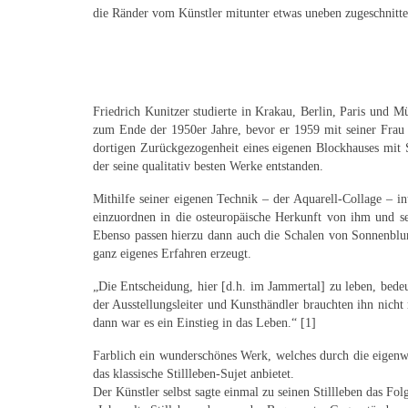
die Ränder vom Künstler mitunter etwas uneben zugeschnitten
Friedrich Kunitzer studierte in Krakau, Berlin, Paris und 
zum Ende der 1950er Jahre, bevor er 1959 mit seiner Frau 
dortigen Zurückgezogenheit eines eigenen Blockhauses mit S
der seine qualitativ besten Werke entstanden.
Mithilfe seiner eigenen Technik – der Aquarell-Collage – in
einzuordnen in die osteuropäische Herkunft von ihm und s
Ebenso passen hierzu dann auch die Schalen von Sonnenblum
ganz eigenes Erfahren erzeugt.
„Die Entscheidung, hier [d.h. im Jammertal] zu leben, bedeut
der Ausstellungsleiter und Kunsthändler brauchten ihn nicht
dann war es ein Einstieg in das Leben.“ [1]
Farblich ein wunderschönes Werk, welches durch die eigenwi
das klassische Stillleben-Sujet anbietet.
Der Künstler selbst sagte einmal zu seinen Stillleben das Fol