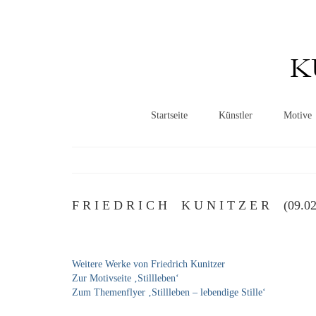
K
Startseite
Künstler
Motive
F R I E D R I C H K U N I T Z E R (09.02.1
Weitere Werke von Friedrich Kunitzer
Zur Motivseite ‚Stillleben‘
Zum Themenflyer ‚Stillleben – lebendige Stille‘