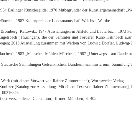
954 Esslinger Künstlergilde; 1970 Mitbegründer der Künstlergemeinschaft „We
München; 1987 Kulturpreis der Landsmannschaft Weichsel-Warthe
 Bromberg, Kattowitz; 1947 Ausstellungen in Alsfeld und Lauterbach; 1973 Par
ngelsbach (Thüringen), die der Sammler und Förderer Kuno Kallnbach ausri
bogen; 2013 Ausstellung zusammen mit Werken von Ludwig Dörfler, Ludwig-Doe
e kochen“; 1983 „Menschen-Mühlen-Märchen“; 1987 „Unterwegs – am Rande uns
, Städtische Sammlungen Gelsenkirchen, Bundesinnenministerium, Sammlung Jo
ein Werk (mit einem Vorwort von Rainer Zimmermann); Worpsweder Verlag
 Kunitzer [Katalog zur Ausstellung. Mit einem Text von Rainer Zimmermann]; 
D: 00216846
 der verschollenen Generation; Hirmer; München; S. 405