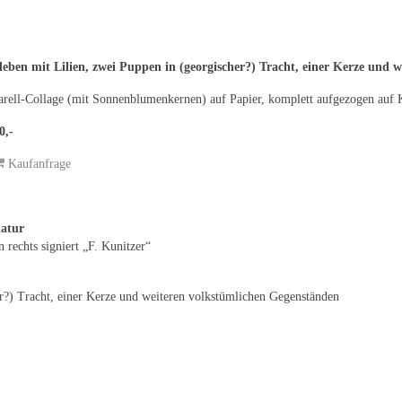
lleben mit Lilien, zwei Puppen in (georgischer?) Tracht, einer Kerze un
rell-Collage (mit Sonnenblumenkernen) auf Papier, komplett aufgezogen auf K
0,-
Kaufanfrage
natur
n rechts signiert „F. Kunitzer“
her?) Tracht, einer Kerze und weiteren volkstümlichen Gegenständen