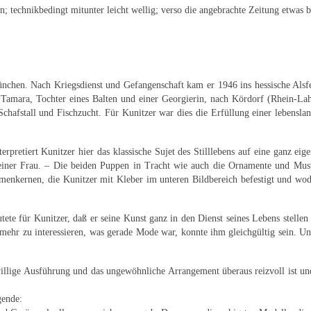
; technikbedingt mitunter leicht wellig; verso die angebrachte Zeitung etwas 
München. Nach Kriegsdienst und Gefangenschaft kam er 1946 ins hessische Alsfe
Tamara, Tochter eines Balten und einer Georgierin, nach Kördorf (Rhein-Lahn
chafstall und Fischzucht. Für Kunitzer war dies die Erfüllung einer lebensla
terpretiert Kunitzer hier das klassische Sujet des Stilllebens auf eine ganz e
einer Frau. – Die beiden Puppen in Tracht wie auch die Ornamente und Mus
enkernen, die Kunitzer mit Kleber im unteren Bildbereich befestigt und wodur
ete für Kunitzer, daß er seine Kunst ganz in den Dienst seines Lebens stellen 
 mehr zu interessieren, was gerade Mode war, konnte ihm gleichgültig sein. Un
llige Ausführung und das ungewöhnliche Arrangement überaus reizvoll ist und
gende: