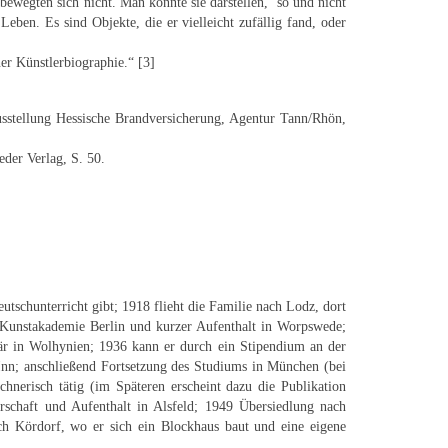
ewegten sich nicht. Man konnte sie darstellen, ’so und nicht
ben. Es sind Objekte, die er vielleicht zufällig fand, oder
ner Künstlerbiographie.“ [3]
usstellung Hessische Brandversicherung, Agentur Tann/Rhön,
der Verlag, S. 50.
utschunterricht gibt; 1918 flieht die Familie nach Lodz, dort
Kunstakademie Berlin und kurzer Aufenthalt in Worpswede;
tär in Wolhynien; 1936 kann er durch ein Stipendium an der
nn; anschließend Fortsetzung des Studiums in München (bei
hnerisch tätig (im Späteren erscheint dazu die Publikation
rschaft und Aufenthalt in Alsfeld; 1949 Übersiedlung nach
ch Kördorf, wo er sich ein Blockhaus baut und eine eigene