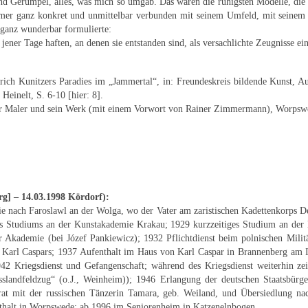
d Gerümpel, alles, was mich so umgab. Das waren die ruhigsten Modelle, die b
mmer ganz konkret und unmittelbar verbunden mit seinem Umfeld, mit seinem Le
 ganz wunderbar formulierte:
jener Tage haften, an denen sie entstanden sind, als versachlichte Zeugnisse ei
rich Kunitzers Paradies im „Jammertal“, in: Freundeskreis bildende Kunst, A
Heinelt, S. 6-10 [hier: 8].
 Der Maler und sein Werk (mit einem Vorwort von Rainer Zimmermann), Worpswe
rg] – 14.03.1998 Kördorf):
ie nach Faroslawl an der Wolga, wo der Vater am zaristischen Kadettenkorps De
s Studiums an der Kunstakademie Krakau; 1929 kurzzeitiges Studium an der 
er Akademie (bei Józef Pankiewicz); 1932 Pflichtdienst beim polnischen Mili
 Karl Caspars; 1937 Aufenthalt im Haus von Karl Caspar in Brannenberg am I
42 Kriegsdienst und Gefangenschaft; während des Kriegsdienst weiterhin zeic
slandfeldzug“ (o.J., Weinheim)); 1946 Erlangung der deutschen Staatsbürge
rat mit der russischen Tänzerin Tamara, geb. Weiland, und Übersiedlung na
enthalt in Worpswede; ab 1996 im Seniorenheim in Katzenelnbogen