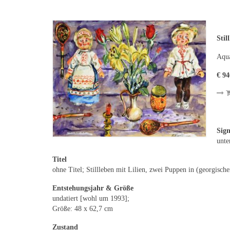
Stil
Aqua
€ 94
Sig
unte
Titel
ohne Titel; Stillleben mit Lilien, zwei Puppen in (georgisc
Entstehungsjahr & Größe
undatiert [wohl um 1993];
Größe: 48 x 62,7 cm
Zustand