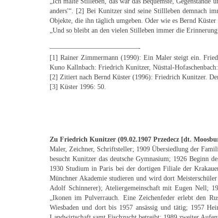
„Ich malte Stilleben, das war das Bequemste, Gegenstände un
anders'“. [2] Bei Kunitzer sind seine Stillleben demnach i
Objekte, die ihn täglich umgeben. Oder wie es Bernd Küster
„Und so bleibt an den vielen Stilleben immer die Erinnerung 
—————————————-
[1] Rainer Zimmermann (1990): Ein Maler steigt ein. Fried
Kuno Kallnbach: Friedrich Kunitzer, Nüsttal-Hofaschenbach: 
[2] Zitiert nach Bernd Küster (1996): Friedrich Kunitzer.
[3] Küster 1996: 50.
Zu Friedrich Kunitzer (09.02.1907 Przedecz [dt. Moosbu
Maler, Zeichner, Schriftsteller; 1909 Übersiedlung der Famil
besucht Kunitzer das deutsche Gymnasium; 1926 Beginn de
1930 Studium in Paris bei der dortigen Filiale der Krakau
Münchner Akademie studieren und wird dort Meisterschüler
Adolf Schinnerer); Ateliergemeinschaft mit Eugen Nell; 19
„Ikonen im Pulverrauch. Eine Zeichenfeder erlebt den Rus
Wiesbaden und dort bis 1957 ansässig und tätig; 1957 Hei
Landwirtschaft samt Fischzucht betreibt; 1989 zweiter Auf