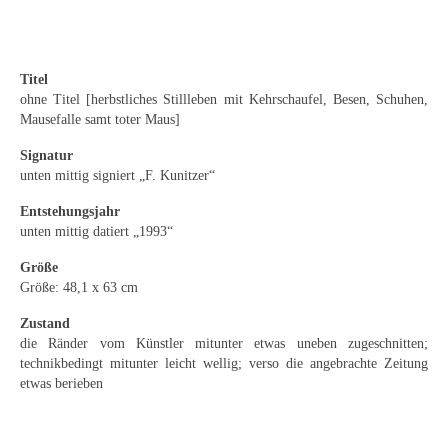
Emma Joos
Paul Segieth
Titel
Richard Sprick
ohne Titel [herbstliches Stillleben mit Kehrschaufel, Besen, Schuhen,
Mausefalle samt toter Maus]
Weitere Künstler 1900-1945
Signatur
Kunst nach 1945
unten mittig signiert „F. Kunitzer“
Helmut Diekmann
Entstehungsjahr
unten mittig datiert „1993“
Hermann Dieste
Größe
Größe: 48,1 x 63 cm
August Lange-Brock
Zustand
Ludwig (Luis) Neu
die Ränder vom Künstler mitunter etwas uneben zugeschnitten;
technikbedingt mitunter leicht wellig; verso die angebrachte Zeitung
Ferdinand Springer
etwas berieben
Arne Siegfried