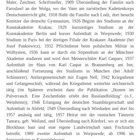
Impressum
Maler, Zeichner, Schriftsteller; 1909 Übersiedlung der Familie nach
Faroslawl an der Wolga, wo der Vater am zaristischen Kadettenkorps
Datenschutz
Deutschunterricht gibt; 1918 flieht die Familie nach Lodz, dort besucht
Kunitzer das deutsche Gymnasium; 1926 Beginn des Studiums an der
AGB
Kunstakademie Krakau; 1929 kurzzeitiges Studium an der
Kunstakademie Berlin und kurzer Aufenthalt in Worpswede; 1930
Widerruf
Studium in Paris bei der dortigen Filiale der Krakauer Akademie (bei
Józef Pankiewicz); 1932 Pflichtdienst beim polnischen Militär in
Wolhynien; 1936 kann er durch ein Stipendium an der Münchner
Akademie studieren und wird dort Meisterschüler Karl Caspars; 1937
Aufenthalt im Haus von Karl Caspar in Brannenberg am Inn;
anschließend Fortsetzung des Studiums in München (bei Adolf
Schinnerer); Ateliergemeinschaft mit Eugen Nell; 1942 Kriegsdienst
und Gefangenschaft; während des Kriegsdienst weiterhin zeichnerisch
tätig (im Späteren erscheint dazu die Publikation „Ikonen im
Pulverrauch. Eine Zeichenfeder erlebt den Russlandfeldzug“ (o.J.,
Weinheim)); 1946 Erlangung der deutschen Staatsbürgerschaft und
Aufenthalt in Alsfeld; 1949 Übersiedlung nach Wiesbaden und dort bis
1957 ansässig und tätig; 1957 Heirat mit der russischen Tänzerin
Tamara, geb. Weiland, und Übersiedlung nach Kördorf, wo er sich ein
Blockhaus baut und eine eigene Landwirtschaft samt Fischzucht
betreibt; 1989 zweiter Aufenthalt in Worpswede; ab 1996 im
Seniorenheim in Katzenelnbogen