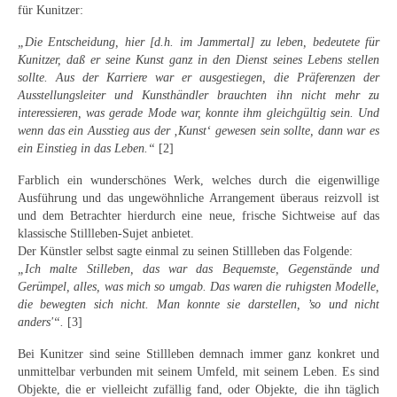
für Kunitzer:
Neues
„Die Entscheidung, hier [d.h. im Jammertal] zu leben, bedeutete für
Tägliche Dosis Kunst
Kunitzer, daß er seine Kunst ganz in den Dienst seines Lebens stellen
sollte. Aus der Karriere war er ausgestiegen, die Präferenzen der
Themenflyer
Ausstellungsleiter und Kunsthändler brauchten ihn nicht mehr zu
interessieren, was gerade Mode war, konnte ihm gleichgültig sein. Und
Themenflyer: Trügerische Idyllen
wenn das ein Ausstieg aus der ‚Kunst‘ gewesen sein sollte, dann war es
ein Einstieg in das Leben.“
[2]
Themenflyer: Buch und Schrift in der Kunst
Farblich ein wunderschönes Werk, welches durch die eigenwillige
Themenflyer: Sehnsucht Süden
Ausführung und das ungewöhnliche Arrangement überaus reizvoll ist
und dem Betrachter hierdurch eine neue, frische Sichtweise auf das
Themenflyer: Walter Becker
klassische Stillleben-Sujet anbietet.
Der Künstler selbst sagte einmal zu seinen Stillleben das Folgende:
Themenflyer: Richild Holt
„Ich malte Stilleben, das war das Bequemste, Gegenstände und
Gerümpel, alles, was mich so umgab. Das waren die ruhigsten Modelle,
Themenflyer: Ernst Geitlinger
die bewegten sich nicht. Man konnte sie darstellen, ’so und nicht
anders'“.
[3]
Themenflyer: Michel Wagner
Bei Kunitzer sind seine Stillleben demnach immer ganz konkret und
unmittelbar verbunden mit seinem Umfeld, mit seinem Leben. Es sind
Weitere Themenflyer
Objekte, die er vielleicht zufällig fand, oder Objekte, die ihn täglich