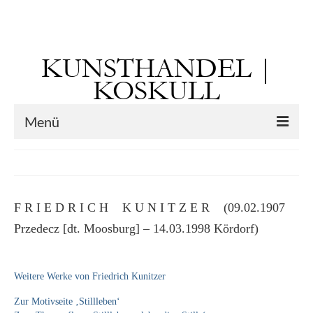
Suchen
nach:
KUNSTHANDEL |
KOSKULL
Menü
Startseite
Künstler
F R I E D R I C H K U N I T Z E R (09.02.1907
Kunst vor 1900
Przedecz [dt. Moosburg] – 14.03.1998 Kördorf)
Georg Otto Forster (01.08.1791 Sausenheim
– 02.06.1851 ebd.)
Weitere Werke von Friedrich Kunitzer
Max Gaisser
Zur Motivseite ‚Stillleben‘