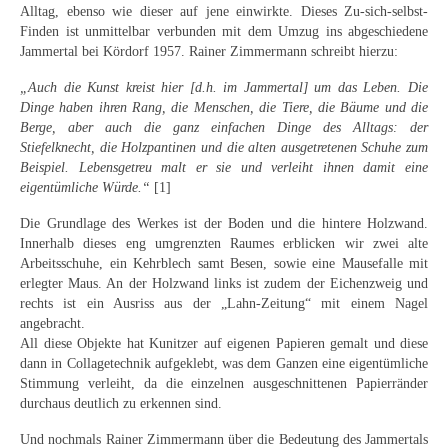
Alltag, ebenso wie dieser auf jene einwirkte. Dieses Zu-sich-selbst-
Schwäbische Künstler
Finden ist unmittelbar verbunden mit dem Umzug ins abgeschiedene
Jammertal bei Kördorf 1957. Rainer Zimmermann schreibt hierzu:
Weitere
„Auch die Kunst kreist hier [d.h. im Jammertal] um das Leben. Die
Expressiver Realismus
Dinge haben ihren Rang, die Menschen, die Tiere, die Bäume und die
Berge, aber auch die ganz einfachen Dinge des Alltags: der
Motive
Stiefelknecht, die Holzpantinen und die alten ausgetretenen Schuhe zum
Beispiel. Lebensgetreu malt er sie und verleiht ihnen damit eine
Abstraktion
eigentümliche Würde.“
[1]
Industrie & Arbeit
Die Grundlage des Werkes ist der Boden und die hintere Holzwand.
Innerhalb dieses eng umgrenzten Raumes erblicken wir zwei alte
Mediterrane Landschaft
Arbeitsschuhe, ein Kehrblech samt Besen, sowie eine Mausefalle mit
erlegter Maus. An der Holzwand links ist zudem der Eichenzweig und
Norddeutsche Landschaften
rechts ist ein Ausriss aus der „Lahn-Zeitung“ mit einem Nagel
angebracht.
Süddeutsche Landschaft
All diese Objekte hat Kunitzer auf eigenen Papieren gemalt und diese
dann in Collagetechnik aufgeklebt, was dem Ganzen eine eigentümliche
Selbstbildnisse
Stimmung verleiht, da die einzelnen ausgeschnittenen Papierränder
durchaus deutlich zu erkennen sind.
Stillleben
Und nochmals Rainer Zimmermann über die Bedeutung des Jammertals