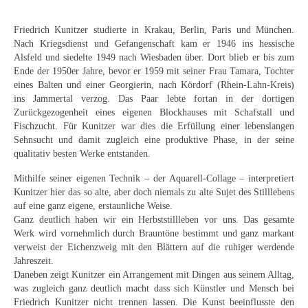
Curt Wittenbecher
Friedrich Kunitzer studierte in Krakau, Berlin, Paris und München.
Weitere Künstler nach 1945
Nach Kriegsdienst und Gefangenschaft kam er 1946 ins hessische
Alsfeld und siedelte 1949 nach Wiesbaden über. Dort blieb er bis zum
Unbekannt
Ende der 1950er Jahre, bevor er 1959 mit seiner Frau Tamara, Tochter
eines Balten und einer Georgierin, nach Kördorf (Rhein-Lahn-Kreis)
Autographen / Dokumente
ins Jammertal verzog. Das Paar lebte fortan in der dortigen
Zurückgezogenheit eines eigenen Blockhauses mit Schafstall und
Herkunft & Wirkungsstätte
Fischzucht. Für Kunitzer war dies die Erfüllung einer lebenslangen
Sehnsucht und damit zugleich eine produktive Phase, in der seine
Berliner Künstler
qualitativ besten Werke entstanden.
Düsseldorfer Künstler
Mithilfe seiner eigenen Technik – der Aquarell-Collage – interpretiert
Kunitzer hier das so alte, aber doch niemals zu alte Sujet des Stilllebens
Fränkische Künstler
auf eine ganz eigene, erstaunliche Weise.
Ganz deutlich haben wir ein Herbststillleben vor uns. Das gesamte
Hamburger Künstler
Werk wird vornehmlich durch Brauntöne bestimmt und ganz markant
verweist der Eichenzweig mit den Blättern auf die ruhiger werdende
Münchner Künstler
Jahreszeit.
Daneben zeigt Kunitzer ein Arrangement mit Dingen aus seinem Alltag,
Pfälzer Künstler
was zugleich ganz deutlich macht dass sich Künstler und Mensch bei
Friedrich Kunitzer nicht trennen lassen. Die Kunst beeinflusste den