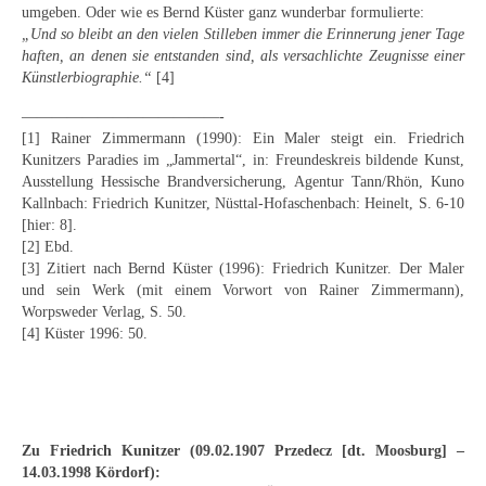
umgeben. Oder wie es Bernd Küster ganz wunderbar formulierte:
Buchempfehlungen
„Und so bleibt an den vielen Stilleben immer die Erinnerung jener Tage
haften, an denen sie entstanden sind, als versachlichte Zeugnisse einer
Richild Holt – Farbe und Linie
Künstlerbiographie.“
[4]
Theodor Zeller (1900-1986) Maler und
—————————————-
Visionär
[1] Rainer Zimmermann (1990): Ein Maler steigt ein. Friedrich
Kunitzers Paradies im „Jammertal“, in: Freundeskreis bildende Kunst,
Walter Becker (1893-1984) Malerei und Grafik
Ausstellung Hessische Brandversicherung, Agentur Tann/Rhön, Kuno
Kallnbach: Friedrich Kunitzer, Nüsttal-Hofaschenbach: Heinelt, S. 6-10
Der Maler Richard Sprick (1901-1976)
[hier: 8].
[2] Ebd.
Suche
[3] Zitiert nach Bernd Küster (1996): Friedrich Kunitzer. Der Maler
und sein Werk (mit einem Vorwort von Rainer Zimmermann),
Über Uns
Worpsweder Verlag, S. 50.
[4] Küster 1996: 50.
Kontakt
Publikationsliste
Über Uns
Zu Friedrich Kunitzer (09.02.1907 Przedecz [dt. Moosburg] –
14.03.1998 Kördorf):