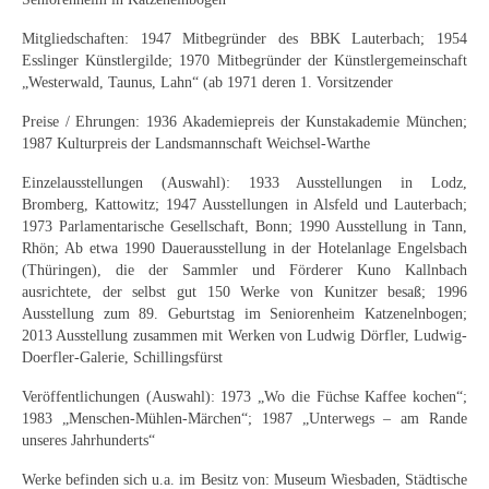
Mitgliedschaften: 1947 Mitbegründer des BBK Lauterbach; 1954
Esslinger Künstlergilde; 1970 Mitbegründer der Künstlergemeinschaft
„Westerwald, Taunus, Lahn“ (ab 1971 deren 1. Vorsitzender
Preise / Ehrungen: 1936 Akademiepreis der Kunstakademie München;
1987 Kulturpreis der Landsmannschaft Weichsel-Warthe
Einzelausstellungen (Auswahl): 1933 Ausstellungen in Lodz,
Bromberg, Kattowitz; 1947 Ausstellungen in Alsfeld und Lauterbach;
1973 Parlamentarische Gesellschaft, Bonn; 1990 Ausstellung in Tann,
Rhön; Ab etwa 1990 Dauerausstellung in der Hotelanlage Engelsbach
(Thüringen), die der Sammler und Förderer Kuno Kallnbach
ausrichtete, der selbst gut 150 Werke von Kunitzer besaß; 1996
Ausstellung zum 89. Geburtstag im Seniorenheim Katzenelnbogen;
2013 Ausstellung zusammen mit Werken von Ludwig Dörfler, Ludwig-
Doerfler-Galerie, Schillingsfürst
Veröffentlichungen (Auswahl): 1973 „Wo die Füchse Kaffee kochen“;
1983 „Menschen-Mühlen-Märchen“; 1987 „Unterwegs – am Rande
unseres Jahrhunderts“
Werke befinden sich u.a. im Besitz von: Museum Wiesbaden, Städtische