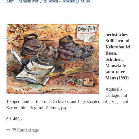
Leonhard Heinrich Hessel
Zum Themenflyer ‚Stillleben – lebendige Stille‘
George Paice
Johann Georg Strobel
herbstliches
Ludwig Martin Wilberg
Stillleben mit
Kehrschaufel,
Weitere Künstler nach 1945
Besen,
Schuhen,
Kunst 1900-1945
Mausefalle
samt toter
Walter Becker
Maus (1993)
Aquarell-
Ernst Geitlinger
Collage, mit
Tempera und partiell mit Deckweiß, auf Ingrespapier, aufgezogen auf
Erich Hartmann
Karton, hinterlegt mit Zeitungspapier
Wilhelm von Hillern-Flinsch
€ 1.400,-
Karl Otto Hy
Kaufanfrage