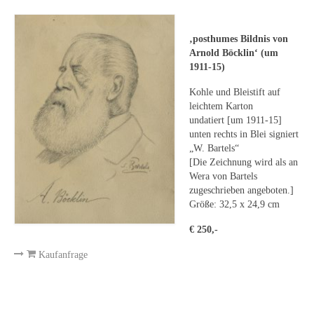
Leonhard Heinrich Hessel
George Paice
‚posthumes Bildnis von
Arnold Böcklin‘ (um
Johann Georg Strobel
1911-15)
Ludwig Martin Wilberg
Kohle und Bleistift auf
leichtem Karton
Weitere Künstler nach 1945
undatiert [um 1911-15]
;
unten rechts in Blei signiert
Kunst 1900-1945
„W. Bartels“
[Die Zeichnung wird als an
Walter Becker
Wera von Bartels
zugeschrieben angeboten.]
;
Ernst Geitlinger
Größe: 32,5 x 24,9 cm
€ 250,-
Erich Hartmann
Kaufanfrage
Wilhelm von Hillern-Flinsch
Karl Otto Hy