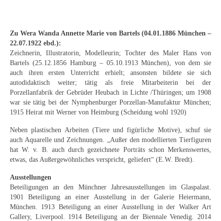
Curt Wittenbecher
Weitere Künstler nach 1945
Zu Wera Wanda Annette Marie von Bartels (04.01.1886 München –
22.07.1922 ebd.):
Unbekannt
Zeichnerin, Illustratorin, Modelleurin; Tochter des Maler Hans von
Bartels (25.12.1856 Hamburg – 05.10.1913 München), von dem sie
Autographen / Dokumente
auch ihren ersten Unterricht erhielt; ansonsten bildete sie sich
autodidaktisch weiter; tätig als freie Mitarbeiterin bei der
Herkunft & Wirkungsstätte
Porzellanfabrik der Gebrüder Heubach in Lichte /Thüringen; um 1908
war sie tätig bei der Nymphenburger Porzellan-Manufaktur München;
Berliner Künstler
1915 Heirat mit Werner von Heimburg (Scheidung wohl 1920)
Düsseldorfer Künstler
Neben plastischen Arbeiten (Tiere und figürliche Motive), schuf sie
auch Aquarelle und Zeichnungen. „Außer den modellierten Tierfiguren
Fränkische Künstler
hat W. v. B. auch durch gezeichnete Porträts schon Merkenswertes,
etwas, das Außergewöhnliches verspricht, geliefert“ (E.W. Bredt).
Hamburger Künstler
Ausstellungen
Münchner Künstler
Beteiligungen an den Münchner Jahresausstellungen im Glaspalast.
1901 Beteiligung an einer Ausstellung in der Galerie Heiermann,
Pfälzer Künstler
München. 1913 Beteiligung an einer Ausstellung in der Walker Art
Gallery, Liverpool. 1914 Beteiligung an der Biennale Venedig. 2014