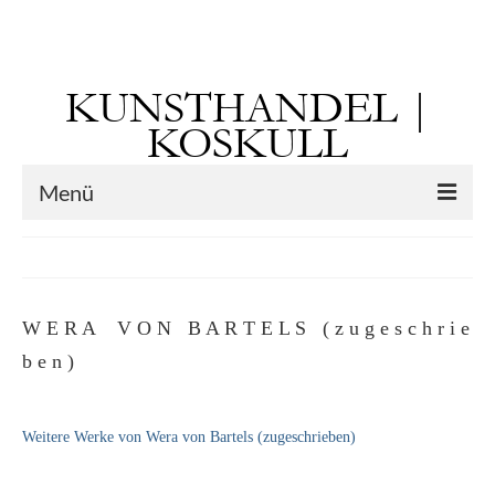
Suchen
nach:
KUNSTHANDEL |
KOSKULL
Menü
Startseite
Künstler
W E R A V O N B A R T E L S ( z u g e s c h r i e
Kunst vor 1900
b e n )
Georg Otto Forster (01.08.1791 Sausenheim
– 02.06.1851 ebd.)
Weitere Werke von Wera von Bartels (zugeschrieben)
Max Gaisser