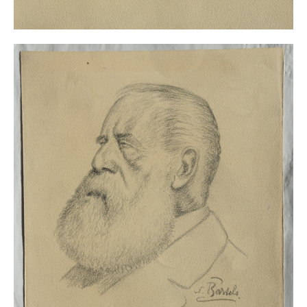
Buchempfehlungen
Richild Holt – Farbe und Linie
Theodor Zeller (1900-1986) Maler und
Visionär
Walter Becker (1893-1984) Malerei und Grafik
Der Maler Richard Sprick (1901-1976)
Suche
Über Uns
Kontakt
Publikationsliste
Über Uns