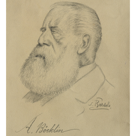
Neues
Tägliche Dosis Kunst
Themenflyer
Themenflyer: Trügerische Idyllen
Themenflyer: Buch und Schrift in der Kunst
Themenflyer: Sehnsucht Süden
Themenflyer: Walter Becker
Themenflyer: Richild Holt
Themenflyer: Ernst Geitlinger
Themenflyer: Michel Wagner
Weitere Themenflyer