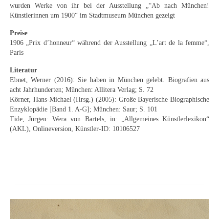
wurden Werke von ihr bei der Ausstellung „“Ab nach München!
Schwäbische Künstler
Künstlerinnen um 1900“ im Stadtmuseum München gezeigt
Weitere
Preise
1906 „Prix d’honneur“ während der Ausstellung „L’art de la femme“,
Expressiver Realismus
Paris
Motive
Literatur
Ebnet, Werner (2016): Sie haben in München gelebt. Biografien aus
Abstraktion
acht Jahrhunderten; München: Allitera Verlag; S. 72
Körner, Hans-Michael (Hrsg.) (2005): Große Bayerische Biographische
Industrie & Arbeit
Enzyklopädie [Band 1. A-G]; München: Saur; S. 101
Tide, Jürgen: Wera von Bartels, in: „Allgemeines Künstlerlexikon“
Mediterrane Landschaft
(AKL), Onlineversion, Künstler-ID: 10106527
Norddeutsche Landschaften
Süddeutsche Landschaft
Selbstbildnisse
Stillleben