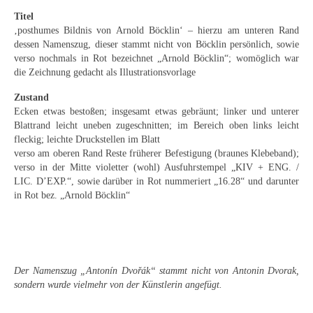
Emma Joos
Titel
‚posthumes Bildnis von Arnold Böcklin‘ – hierzu am unteren Rand
Paul Segieth
dessen Namenszug, dieser stammt nicht von Böcklin persönlich, sowie
verso nochmals in Rot bezeichnet „Arnold Böcklin“; womöglich war
Richard Sprick
die Zeichnung gedacht als Illustrationsvorlage
Weitere Künstler 1900-1945
Zustand
Ecken etwas bestoßen; insgesamt etwas gebräunt; linker und unterer
Kunst nach 1945
Blattrand leicht uneben zugeschnitten; im Bereich oben links leicht
fleckig; leichte Druckstellen im Blatt
Helmut Diekmann
verso am oberen Rand Reste früherer Befestigung (braunes Klebeband);
verso in der Mitte violetter (wohl) Ausfuhrstempel „KIV + ENG. /
Hermann Dieste
LIC. D’EXP.“, sowie darüber in Rot nummeriert „16.28“ und darunter
in Rot bez. „Arnold Böcklin“
August Lange-Brock
Ludwig (Luis) Neu
Ferdinand Springer
Der Namenszug „Antonín Dvořák“ stammt nicht von Antonin Dvorak,
sondern wurde vielmehr von der Künstlerin angefügt.
Arne Siegfried