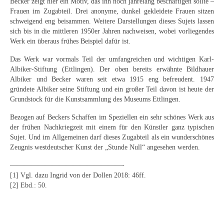
Becker zeigt hier ein Motiv, das ihn noch jahrelang beschäftigen sollte –
Neues
Frauen im Zugabteil. Drei anonyme, dunkel gekleidete Frauen sitzen
schweigend eng beisammen. Weitere Darstellungen dieses Sujets lassen
Tägliche Dosis Kunst
sich bis in die mittleren 1950er Jahren nachweisen, wobei vorliegendes
Werk ein überaus frühes Beispiel dafür ist.
Themenflyer
Das Werk war vormals Teil der umfangreichen und wichtigen Karl-
Themenflyer: Trügerische Idyllen
Albiker-Stiftung (Ettlingen). Der oben bereits erwähnte Bildhauer
Albiker und Becker waren seit etwa 1915 eng befreudent. 1947
gründete Albiker seine Stiftung und ein großer Teil davon ist heute der
Themenflyer: Buch und Schrift in der Kunst
Grundstock für die Kunstsammlung des Museums Ettlingen.
Themenflyer: Sehnsucht Süden
Bezogen auf Beckers Schaffen im Speziellen ein sehr schönes Werk aus
der frühen Nachkriegzeit mit einem für den Künstler ganz typischen
Themenflyer: Walter Becker
Sujet. Und im Allgemeinen darf dieses Zugabteil als ein wunderschönes
Zeugnis westdeutscher Kunst der „Stunde Null“ angesehen werden.
Themenflyer: Richild Holt
————————————————-
Themenflyer: Ernst Geitlinger
[1] Vgl. dazu Ingrid von der Dollen 2018: 46ff.
[2] Ebd.: 50.
Themenflyer: Michel Wagner
Weitere Themenflyer