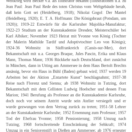
Impressum
Weltkrieg wird Becker v.a. als Illustrator bekannt (Illustrationen u.a. zu
Jean Paul: Jean Paul Rede des toten Christus vom Weltgebäude herab,
Datenschutz
daß kein Gott sei (Heidelberg, 1918); Nikolai Gogol: Der Mantel
(Heidelberg, 1920); E. T. A. Hoffmann: Die Königsbraut (Potsdam, um
AGB
1920)); 1919-22 Entwürfe für die Karlsruher Majolika-Manufaktur;
1922-23 Studium an der Kunstakademie Dresden; Meisterschüler bei
Karl Albiker; November 1923 Heirat mit Yvonne von König (Tochter
Widerruf
der Malerin Mathilde Tardif und Adoptivtochter Leo von Königs);
1924-36 Wohnsitz in Südfrankreich (Cassis-sur-Mer), dort
Bekanntschaft mit u.a. Georges Braque, Jules Pascin, Erika und Klaus
Mann, Thomas Mann; 1936 Rückkehr nach Deutschland, dort zunächst
in München, dann in Utting am Ammersee in dem Haus Bertolt Brechts
ansässig, bevor ein Haus in Bühl (Baden) gebaut wird; 1937 werden 19
Arbeiten bei der Aktion „Entartete Kunst“ beschlagnahmt; 1937-38
Reise nach Florenz und Sienna; ab 1938 Wohnsitz in Tutzing, dort
Bekanntschaft mit dem Cellisten Ludwig Hoelscher und dessen Frau
Marion; 1941 Berufung als Professor an die Kunstakademie Karlsruhe,
doch noch vor seinem Antritt wurde sein Atelier versiegelt und er
wurde gezwungen von dem Vertrag zurück zu treten; 1951-58 Lehrer
an der Kunstakademie Karlsruhe; 1952 Ernennung zum Professor; 1957
Tod der Ehefrau Yvonne; 1958 Pensionierung; 1958 Umzug nach
Tutzing; 1968 fortschreitende Einschränkung der Sehkraft; 1974
Umzug in ein Seniorenstift in Dießen am Ammersee; ab 1976 erneuter