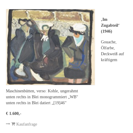
Leonhard Heinrich Hessel
George Paice
‚Im
Johann Georg Strobel
Zugabteil‘
(1946)
Ludwig Martin Wilberg
Gouache,
Ölfarbe,
Weitere Künstler nach 1945
Deckweiß auf
kräftigem
Kunst 1900-1945
Walter Becker
Ernst Geitlinger
Maschinenbütten, verso: Kohle, ungerahmt
unten rechts in Blei monogrammiert „WB“
Erich Hartmann
unten rechts in Blei datiert „[19]46“
Wilhelm von Hillern-Flinsch
€ 1.600,-
Karl Otto Hy
Kaufanfrage