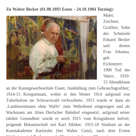
Buchempfehlungen
Zu Walter Becker (01.08.1893 Essen – 24.10.1984 Tutzing):
Maler,
Richild Holt – Farbe und Linie
Zeichner,
Grafiker; Sohn
Theodor Zeller (1900-1986) Maler und
des Schmieds
Visionär
Eduard Becker
und dessen
Walter Becker (1893-1984) Malerei und Grafik
Frau Johanna,
geb.
Der Maler Richard Sprick (1901-1976)
Eickmeyer;
1908 Tod des
Suche
Vaters; 1910-
13 Abendklasse
Über Uns
an der Kunstgewerbeschule Essen; Ausbildung zum Gebrauchsgrafiker;
1914-15 Kriegseinsatz, wobei er den Winter 1914 aufgrund von
Kontakt
Tuberkulose im Schwarzwald verbrachtete; 1915 wurde er dann als
‚Landsturmmann ohne Waffe‘ zum Wehrdienst eingezogen und als
Publikationsliste
Wachmann am Alten Durlacher Bahnhof eingesetzt; aufgrund seiner
labilen Gesundheit wurde er noch 1915 vom Kriegsdienst befreit;
Über Uns
prägende Bekanntschaft mit Karl Albiker; 1915-18 Studium an der
Kunstakademie Karlsruhe (bei Walter Conz); nach dem Ersten