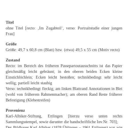
Emma Joos
Paul Segieth
Titel
Richard Sprick
ohne Titel [recto: ‚Im Zugabteil‘, verso: Portraitstudie einer jungen
Frau]
Weitere Künstler 1900-1945
Größe
Kunst nach 1945
Größe: 49,7 x 60,8 cm (Blatt) bzw. (etwa) 49,5 x 55 cm (Motiv recto)
Zustand
Helmut Diekmann
Recto: im Bereich des früheren Passepartoutausschnitts ist das Papier
gleichmäßig leicht gebräunt; in den oberen beiden Ecken kleine
Hermann Dieste
Einstichlöchlein; Ecken leicht bestoßen; technikbedingt sehr leicht
wellig; partiell leicht staubig
August Lange-Brock
Verso: technikbedingt fleckig; am linken Blattrand Annotationen in Blei
(wohl von früherem Rahmenmacher); am oberen Rand Reste früherer
Ludwig (Luis) Neu
Befestigung (Klebestreifen)
Ferdinand Springer
Provenienz
Karl-Albiker-Stiftung, Ettlingen [hierzu verso unten rechts
Arne Siegfried
Sammlungsstempel, sowie darunter die handschriftliche Inv.Nr. 703];
Der Bildhauer Karl Albiker (1878 Ühlingen – 1961 Ettlingen) war wie