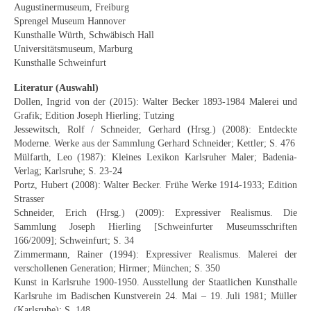
Augustinermuseum, Freiburg
Sprengel Museum Hannover
Kunsthalle Würth, Schwäbisch Hall
Universitätsmuseum, Marburg
Kunsthalle Schweinfurt
Literatur (Auswahl)
Dollen, Ingrid von der (2015): Walter Becker 1893-1984 Malerei und
Grafik; Edition Joseph Hierling; Tutzing
Jessewitsch, Rolf / Schneider, Gerhard (Hrsg.) (2008): Entdeckte
Moderne. Werke aus der Sammlung Gerhard Schneider; Kettler; S. 476
Mülfarth, Leo (1987): Kleines Lexikon Karlsruher Maler; Badenia-
Verlag; Karlsruhe; S. 23-24
Portz, Hubert (2008): Walter Becker. Frühe Werke 1914-1933; Edition
Strasser
Schneider, Erich (Hrsg.) (2009): Expressiver Realismus. Die
Sammlung Joseph Hierling [Schweinfurter Museumsschriften
166/2009]; Schweinfurt; S. 34
Zimmermann, Rainer (1994): Expressiver Realismus. Malerei der
verschollenen Generation; Hirmer; München; S. 350
Kunst in Karlsruhe 1900-1950. Ausstellung der Staatlichen Kunsthalle
Karlsruhe im Badischen Kunstverein 24. Mai – 19. Juli 1981; Müller
(Karlsruhe); S. 148