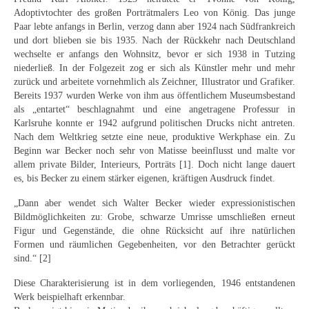
Schwäbische Künstler
Adoptivtochter des großen Porträtmalers Leo von König. Das junge
Paar lebte anfangs in Berlin, verzog dann aber 1924 nach Südfrankreich
Weitere
und dort blieben sie bis 1935. Nach der Rückkehr nach Deutschland
wechselte er anfangs den Wohnsitz, bevor er sich 1938 in Tutzing
Expressiver Realismus
niederließ. In der Folgezeit zog er sich als Künstler mehr und mehr
zurück und arbeitete vornehmlich als Zeichner, Illustrator und Grafiker.
Motive
Bereits 1937 wurden Werke von ihm aus öffentlichem Museumsbestand
als „entartet“ beschlagnahmt und eine angetragene Professur in
Abstraktion
Karlsruhe konnte er 1942 aufgrund politischen Drucks nicht antreten.
Nach dem Weltkrieg setzte eine neue, produktive Werkphase ein. Zu
Industrie & Arbeit
Beginn war Becker noch sehr von Matisse beeinflusst und malte vor
allem private Bilder, Interieurs, Porträts [1]. Doch nicht lange dauert
Mediterrane Landschaft
es, bis Becker zu einem stärker eigenen, kräftigen Ausdruck findet.
„Dann aber wendet sich Walter Becker wieder expressionistischen
Norddeutsche Landschaften
Bildmöglichkeiten zu: Grobe, schwarze Umrisse umschließen erneut
Figur und Gegenstände, die ohne Rücksicht auf ihre natürlichen
Süddeutsche Landschaft
Formen und räumlichen Gegebenheiten, vor den Betrachter gerückt
sind.“ [2]
Selbstbildnisse
Diese Charakterisierung ist in dem vorliegenden, 1946 entstandenen
Stillleben
Werk beispielhaft erkennbar.