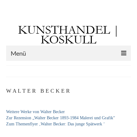
Suchen
nach:
KUNSTHANDEL |
KOSKULL
Menü
Startseite
Künstler
W A L T E R B E C K E R
Kunst vor 1900
Georg Otto Forster (01.08.1791 Sausenheim
Weitere Werke von Walter Becker
– 02.06.1851 ebd.)
Zur Rezension „Walter Becker 1893-1984 Malerei und Grafik“
Zum Themenflyer ‚Walter Becker: Das junge Spätwerk ‘
Max Gaisser