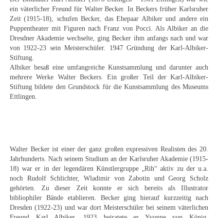
Curt Wittenbecher
ein väterlicher Freund für Walter Becker. In Beckers früher Karlsruher
Zeit (1915-18), schufen Becker, das Ehepaar Albiker und andere ein
Weitere Künstler nach 1945
Puppentheater mit Figuren nach Franz von Pocci. Als Albiker an die
Dresdner Akademie wechselte, ging Becker ihm anfangs nach und war
Unbekannt
von 1922-23 sein Meisterschüler. 1947 Gründung der Karl-Albiker-
Stiftung.
Autographen / Dokumente
Albiker besaß eine umfangreiche Kunstsammlung und darunter auch
mehrere Werke Walter Beckers. Ein großer Teil der Karl-Albiker-
Herkunft & Wirkungsstätte
Stiftung bildete den Grundstock für die Kunstsammlung des Museums
Ettlingen.
Berliner Künstler
Düsseldorfer Künstler
Fränkische Künstler
Walter Becker ist einer der ganz großen expressiven Realisten des 20.
Jahrhunderts. Nach seinem Studium an der Karlsruher Akademie (1915-
Hamburger Künstler
18) war er in der legendären Künstlergruppe „Rih“ aktiv zu der u.a.
noch Rudolf Schlichter, Wladimir von Zabotin und Georg Scholz
Münchner Künstler
gehörten. Zu dieser Zeit konnte er sich bereits als Illustrator
bibliophiler Bände etablieren. Becker ging hierauf kurzzeitig nach
Pfälzer Künstler
Dresden (1922-23) und war dort Meisterschüler bei seinem väterlichen
Freund Karl Albiker. 1923 heiratete er Yvonne von König,