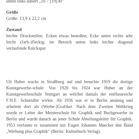
unten links datiert „10.7.[19]30“
Emma Joos
Größe
Paul Segieth
Größe: 13,9 x 22,2 cm
Richard Sprick
Zustand
leichte Druckstellen; Ecken etwas bestoßen; Ecke unten rechts sehr
Weitere Künstler 1900-1945
leicht (farb-)fleckig; im Bereich unten links leichte diagonal
verlaufende Knickspur
Kunst nach 1945
Helmut Diekmann
Hermann Dieste
Uli Huber wuchs in Straßburg auf und besuchte 1919 die dortige
Kunstgewerbe-schule. Von 1920 bis 1924 war Huber an der
August Lange-Brock
Kunstgewerbeschule Stuttgart an welcher damals der einflussreiche
F.H.E. Schneidler wirkte. Ab 1936 war er in Berlin ansässig und
Ludwig (Luis) Neu
arbeitete dort als (Werbe-)Grafiker. Nach dem Zweiten Weltkrieg
wurde er Leiter der Meisterschule für Graphik und Buchgewerbe in
Ferdinand Springer
Berlin und wurde danach an jener Schule Abteilungsleiter für Graphik.
1953 verfasste er zusammen mit Eugen Johannes Maecker den Band
Arne Siegfried
„Werbung plus Graphik“ (Berlin: Kulturbuch-Verlag).