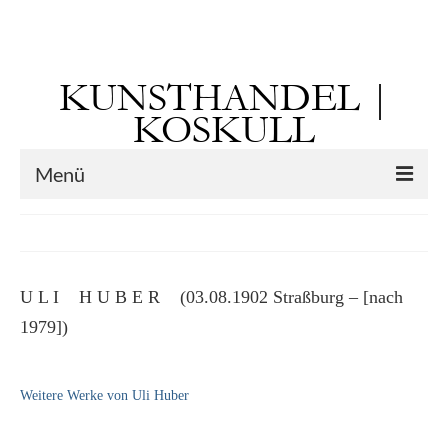
Suchen
nach:
KUNSTHANDEL |
KOSKULL
Menü
Startseite
Künstler
U L I H U B E R (03.08.1902 Straßburg – [nach
Kunst vor 1900
1979])
Georg Otto Forster (01.08.1791 Sausenheim
– 02.06.1851 ebd.)
Weitere Werke von Uli Huber
Max Gaisser