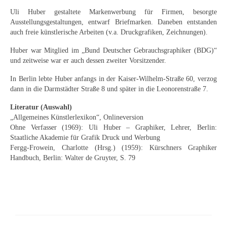
Schwäbische Künstler
Uli Huber gestaltete Markenwerbung für Firmen, besorgte
Ausstellungsgestaltungen, entwarf Briefmarken. Daneben entstanden
Weitere
auch freie künstlerische Arbeiten (v.a. Druckgrafiken, Zeichnungen).
Expressiver Realismus
Huber war Mitglied im „Bund Deutscher Gebrauchsgraphiker (BDG)“
und zeitweise war er auch dessen zweiter Vorsitzender.
Motive
In Berlin lebte Huber anfangs in der Kaiser-Wilhelm-Straße 60, verzog
dann in die Darmstädter Straße 8 und später in die Leonorenstraße 7.
Abstraktion
Literatur (Auswahl)
Industrie & Arbeit
„Allgemeines Künstlerlexikon“, Onlineversion
Ohne Verfasser (1969): Uli Huber – Graphiker, Lehrer, Berlin:
Mediterrane Landschaft
Staatliche Akademie für Grafik Druck und Werbung
Fergg-Frowein, Charlotte (Hrsg.) (1959): Kürschners Graphiker
Norddeutsche Landschaften
Handbuch, Berlin: Walter de Gruyter, S. 79
Süddeutsche Landschaft
Selbstbildnisse
Stillleben