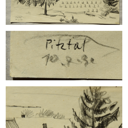
Buchempfehlungen
Richild Holt – Farbe und Linie
Theodor Zeller (1900-1986) Maler und
Visionär
Walter Becker (1893-1984) Malerei und Grafik
Der Maler Richard Sprick (1901-1976)
Suche
Über Uns
Kontakt
Publikationsliste
Über Uns