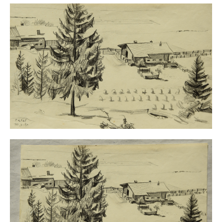
Neues
Tägliche Dosis Kunst
Themenflyer
Themenflyer: Trügerische Idyllen
Themenflyer: Buch und Schrift in der Kunst
Themenflyer: Sehnsucht Süden
Themenflyer: Walter Becker
Themenflyer: Richild Holt
Themenflyer: Ernst Geitlinger
Themenflyer: Michel Wagner
Weitere Themenflyer