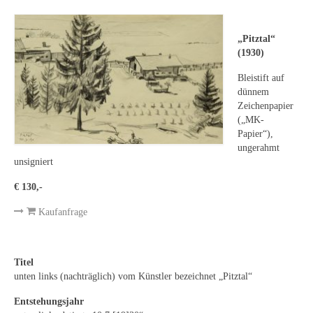
Leonhard Heinrich Hessel
George Paice
„Pitztal“
(1930)
Johann Georg Strobel
Bleistift auf
Ludwig Martin Wilberg
dünnem
Zeichenpapier
Weitere Künstler nach 1945
(„MK-
Papier“),
Kunst 1900-1945
ungerahmt
unsigniert
Walter Becker
€ 130,-
Ernst Geitlinger
Kaufanfrage
Erich Hartmann
Wilhelm von Hillern-Flinsch
Titel
unten links (nachträglich) vom Künstler bezeichnet „Pitztal“
Karl Otto Hy
Entstehungsjahr