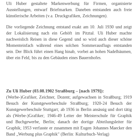
Curt Wittenbecher
Uli Huber gestaltete Markenwerbung für Firmen, organisierte
Ausstellungen, entwarf Briefmarken. Daneben entstanden auch freie
Weitere Künstler nach 1945
künstlerische Arbeiten (v.a. Druckgrafiken, Zeichnungen).
Die vorliegende Zeichnung entstand exakt am 10. Juli 1930 und zeigt
Unbekannt
der Lokalisierung nach ein Gehöft im Pitztal. Uli Huber machte
nachweislich Reisen in diese Gegend und so wird auch dieser schöne
Autographen / Dokumente
Momenteinfach während eines solchen Sommerausflugs entstanden
sein. Der Blick führt einen Hang hinab, vorbei an hohen Nadelbäumen,
Herkunft & Wirkungsstätte
über ein Feld, bis zu den Gebäuden eines Bauernhofes.
Berliner Künstler
Düsseldorfer Künstler
Zu Uli Huber (03.08.1902 Straßburg – [nach 1979]):
Fränkische Künstler
(Werbe-)Grafiker, Zeichner, Dozent; aufgewachsen in Straßburg; 1919
Besuch der Kunstgewerbeschule Straßburg; 1920-24 Besuch der
Hamburger Künstler
Kunstgewerbeschule Stuttgart; ab 1936 in Berlin ansässig und dort tätig
als (Werbe-)Grafiker; 1946-49 Leiter der Meisterschule für Graphik
Münchner Künstler
und Buchgewerbe, Berlin; danach der dortige Abteilungsleiter für
Graphik; 1953 verfasste er zusammen mit Eugen Johannes Maecker den
Pfälzer Künstler
Band „Werbung plus Graphik“ (Berlin: Kulturbuch-Verlag)