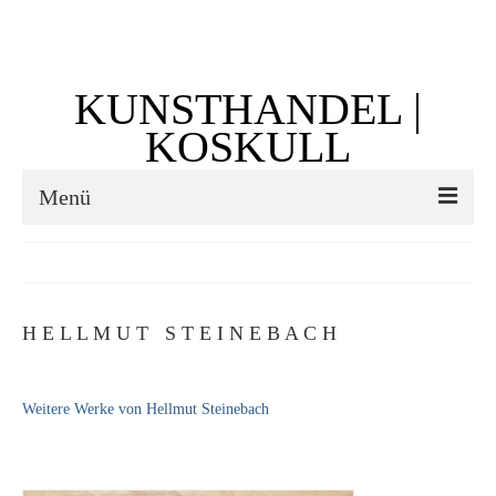
Suchen
nach:
KUNSTHANDEL |
KOSKULL
Menü
Startseite
Künstler
H E L L M U T S T E I N E B A C H
Kunst vor 1900
Georg Otto Forster (01.08.1791 Sausenheim –
Weitere Werke von Hellmut Steinebach
02.06.1851 ebd.)
Max Gaisser