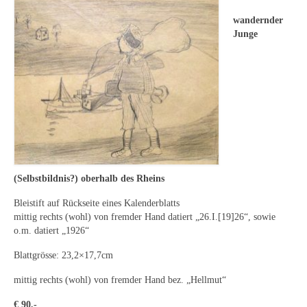
Leonhard Heinrich Hessel
wandernder
George Paice
Junge
Johann Georg Strobel
Ludwig Martin Wilberg
Weitere Künstler nach 1945
Kunst 1900-1945
Walter Becker
(Selbstbildnis?) oberhalb des Rheins
Ernst Geitlinger
Bleistift auf Rückseite eines Kalenderblatts
mittig rechts (wohl) von fremder Hand datiert „26.I.[19]26“, sowie
o.m. datiert „1926“
Erich Hartmann
Blattgrösse: 23,2×17,7cm
Wilhelm von Hillern-Flinsch
mittig rechts (wohl) von fremder Hand bez. „Hellmut“
Karl Otto Hy
€ 90,-