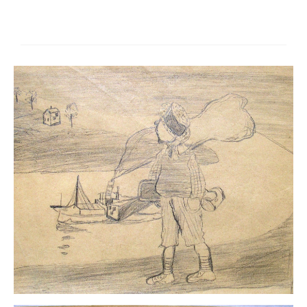
Neues
Tägliche Dosis Kunst
Themenflyer
Themenflyer: Trügerische Idyllen
Themenflyer: Buch und Schrift in der Kunst
Themenflyer: Sehnsucht Süden
Themenflyer: Walter Becker
Themenflyer: Richild Holt
Themenflyer: Ernst Geitlinger
Themenflyer: Michel Wagner
Weitere Themenflyer