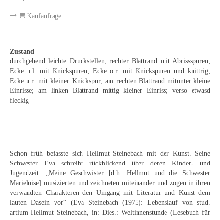
Emma Joos
Kaufanfrage
Paul Segieth
Richard Sprick
Zustand
durchgehend leichte Druckstellen; rechter Blattrand mit Abrissspuren;
Weitere Künstler 1900-1945
Ecke u.l. mit Knickspuren; Ecke o.r. mit Knickspuren und knittrig;
Ecke u.r. mit kleiner Knickspur; am rechten Blattrand mitunter kleine
Kunst nach 1945
Einrisse; am linken Blattrand mittig kleiner Einriss; verso etwasd
fleckig
Helmut Diekmann
Hermann Dieste
August Lange-Brock
Schon früh befasste sich Hellmut Steinebach mit der Kunst. Seine
Schwester Eva schreibt rückblickend über deren Kinder- und
Ludwig (Luis) Neu
Jugendzeit: „Meine Geschwister [d.h. Hellmut und die Schwester
Marieluise] musizierten und zeichneten miteinander und zogen in ihren
Ferdinand Springer
verwandten Charakteren den Umgang mit Literatur und Kunst dem
lauten Dasein vor“ (Eva Steinebach (1975): Lebenslauf von stud.
Arne Siegfried
artium Hellmut Steinebach, in: Dies.: Weltinnenstunde (Lesebuch für