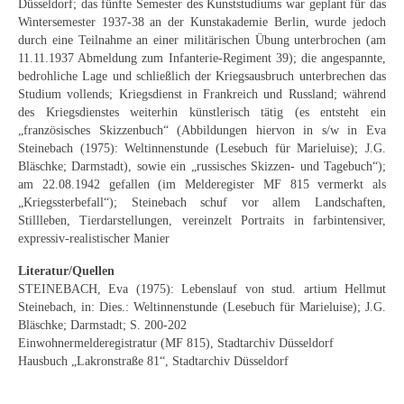
Düsseldorf; das fünfte Semester des Kunststudiums war geplant für das
Schwäbische Künstler
Wintersemester 1937-38 an der Kunstakademie Berlin, wurde jedoch
durch eine Teilnahme an einer militärischen Übung unterbrochen (am
Weitere
11.11.1937 Abmeldung zum Infanterie-Regiment 39); die angespannte,
bedrohliche Lage und schließlich der Kriegsausbruch unterbrechen das
Expressiver Realismus
Studium vollends; Kriegsdienst in Frankreich und Russland; während
des Kriegsdienstes weiterhin künstlerisch tätig (es entsteht ein
Motive
„französisches Skizzenbuch“ (Abbildungen hiervon in s/w in Eva
Steinebach (1975): Weltinnenstunde (Lesebuch für Marieluise); J.G.
Abstraktion
Bläschke; Darmstadt), sowie ein „russisches Skizzen- und Tagebuch“);
am 22.08.1942 gefallen (im Melderegister MF 815 vermerkt als
Industrie & Arbeit
„Kriegssterbefall“); Steinebach schuf vor allem Landschaften,
Stillleben, Tierdarstellungen, vereinzelt Portraits in farbintensiver,
Mediterrane Landschaft
expressiv-realistischer Manier
Literatur/Quellen
Norddeutsche Landschaften
STEINEBACH, Eva (1975): Lebenslauf von stud. artium Hellmut
Steinebach, in: Dies.: Weltinnenstunde (Lesebuch für Marieluise); J.G.
Süddeutsche Landschaft
Bläschke; Darmstadt; S. 200-202
Einwohnermelderegistratur (MF 815), Stadtarchiv Düsseldorf
Selbstbildnisse
Hausbuch „Lakronstraße 81“, Stadtarchiv Düsseldorf
Stillleben