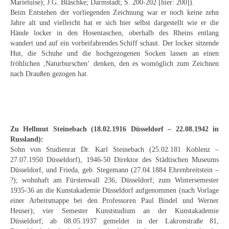
Marieluise); J.G. Bläschke; Darmstadt; S. 200-202 [hier: 200]).
Curt Wittenbecher
Beim Entstehen der vorliegenden Zeichnung war er noch keine zehn
Jahre alt und vielleicht hat er sich hier selbst dargestellt wie er die
Weitere Künstler nach 1945
Hände locker in den Hosentaschen, oberhalb des Rheins entlang
wandert und auf ein vorbeifahrendes Schiff schaut. Der locker sitzende
Unbekannt
Hut, die Schuhe und die hochgezogenen Socken lassen an einen
fröhlichen ‚Naturburschen‘ denken, den es womöglich zum Zeichnen
Autographen / Dokumente
nach Draußen gezogen hat.
Herkunft & Wirkungsstätte
Berliner Künstler
Zu Hellmut Steinebach (18.02.1916 Düsseldorf – 22.08.1942 in
Düsseldorfer Künstler
Russland):
Sohn von Studienrat Dr. Karl Steinebach (25.02.181 Koblenz –
Fränkische Künstler
27.07.1950 Düsseldorf), 1946-50 Direktor des Städtischen Museums
Düsseldorf, und Frieda, geb. Stegemann (27.04.1884 Ehrenbreitstein –
Hamburger Künstler
?); wohnhaft am Fürstenwall 236, Düsseldorf; zum Wintersemester
1935-36 an die Kunstakademie Düsseldorf aufgenommen (nach Vorlage
Münchner Künstler
einer Arbeitsmappe bei den Professoren Paul Bindel und Werner
Heuser); vier Semester Kunststudium an der Kunstakademie
Pfälzer Künstler
Düsseldorf; ab 08.05.1937 gemeldet in der Lakronstraße 81,