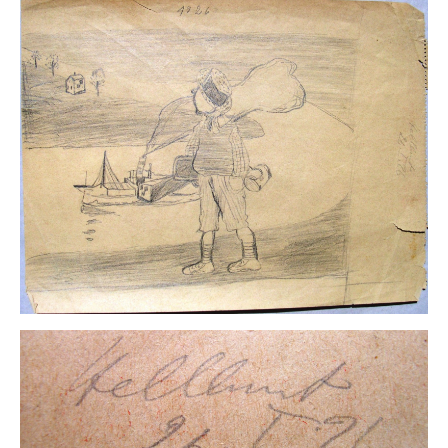
Buchempfehlungen
Richild Holt – Farbe und Linie
Theodor Zeller (1900-1986) Maler und Visionär
Walter Becker (1893-1984) Malerei und Grafik
Der Maler Richard Sprick (1901-1976)
Suche
Über Uns
Kontakt
Publikationsliste
Über Uns
Impressum