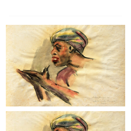
Neues
Tägliche Dosis Kunst
Themenflyer
Themenflyer: Trügerische Idyllen
Themenflyer: Buch und Schrift in der Kunst
Themenflyer: Sehnsucht Süden
Themenflyer: Walter Becker
Themenflyer: Richild Holt
Themenflyer: Ernst Geitlinger
Themenflyer: Michel Wagner
Weitere Themenflyer