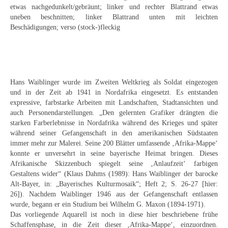
Emma Joos
etwas nachgedunkelt/gebräunt; linker und rechter Blattrand etwas
uneben beschnitten; linker Blattrand unten mit leichten
Paul Segieth
Beschädigungen; verso (stock-)fleckig
Richard Sprick
Weitere Künstler 1900-1945
Hans Waiblinger wurde im Zweiten Weltkrieg als Soldat eingezogen
Kunst nach 1945
und in der Zeit ab 1941 in Nordafrika eingesetzt. Es entstanden
expressive, farbstarke Arbeiten mit Landschaften, Stadtansichten und
Helmut Diekmann
auch Personendarstellungen. „Den gelernten Grafiker drängten die
starken Farberlebnisse in Nordafrika während des Krieges und später
Hermann Dieste
während seiner Gefangenschaft in den amerikanischen Südstaaten
immer mehr zur Malerei. Seine 200 Blätter umfassende ‚Afrika-Mappe‘
August Lange-Brock
konnte er unversehrt in seine bayerische Heimat bringen. Dieses
Afrikanische Skizzenbuch spiegelt seine ‚Anlaufzeit‘ farbigen
Ludwig (Luis) Neu
Gestaltens wider“ (Klaus Dahms (1989): Hans Waiblinger der barocke
Alt-Bayer, in: „Bayerisches Kulturmosaik“; Heft 2; S. 26-27 [hier:
Ferdinand Springer
26]). Nachdem Waiblinger 1946 aus der Gefangenschaft entlassen
wurde, begann er ein Studium bei Wilhelm G. Maxon (1894-1971).
Arne Siegfried
Das vorliegende Aquarell ist noch in diese hier beschriebene frühe
Schaffensphase, in die Zeit dieser ‚Afrika-Mappe‘, einzuordnen.