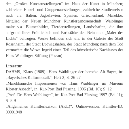
Schwäbische Künstler
den „Großen Kunstausstellungen“ im Haus der Kunst in München;
zahlreiche Einzel- und Gruppenausstellungen; zahlreiche Studienreisen
Weitere
nach u.a. Italien, Jugoslawien, Spanien, Griechenland, Marokko;
Mitglied der Neuen Münchner Künstlergenossenschaft; Waiblinger
malte v.a. Blumenbilder, Tierdarstellungen, Landschaften, die ihm
Expressiver Realismus
aufgrund ihrer Fröhlichkeit und Farbstärke den Beinamen „Maler des
Lichts“ beitrugen; Werke befinden sich u.a. in der Galerie der Stadt
Motive
Rosenheim, der Stadt Ludwigshafen, der Stadt München; nach dem Tod
vermachte die Witwe Ingrid einen Teil des künstlerische Nachlasses der
Abstraktion
Hans-Waiblinger-Stiftung (Passau)
Industrie & Arbeit
Literatur
DAHMS, Klaus (1989): Hans Waiblinger der barocke Alt-Bayer, in:
Mediterrane Landschaft
„Bayerisches Kulturmosaik“; Heft 2; S. 26-27
„Marokkanische Impressionen von Hans Waiblinger im Museum
Norddeutsche Landschaften
Kloster Asbach“, in: Kur-Post Bad Füssing; 1996 (Bd. 10); S. 12
„Prof. Dr. Hans Waiblinger“, in: Kur-Post Bad Füssing; 1997 (Bd. 11);
Süddeutsche Landschaft
S. 8-9
„Allgemeines Künstlerlexikon (AKL)“, Onlineversion, Künstler-ID:
Selbstbildnisse
00001948
Stillleben