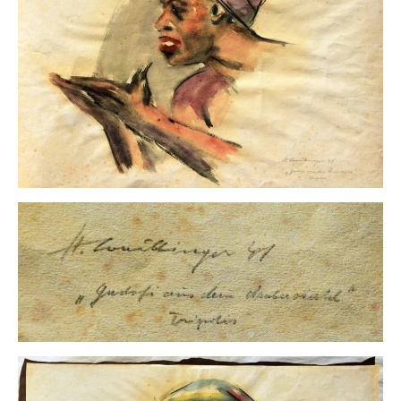
Buchempfehlungen
Richild Holt – Farbe und Linie
Theodor Zeller (1900-1986) Maler und
Visionär
Walter Becker (1893-1984) Malerei und Grafik
Der Maler Richard Sprick (1901-1976)
Suche
Über Uns
Kontakt
Publikationsliste
Über Uns