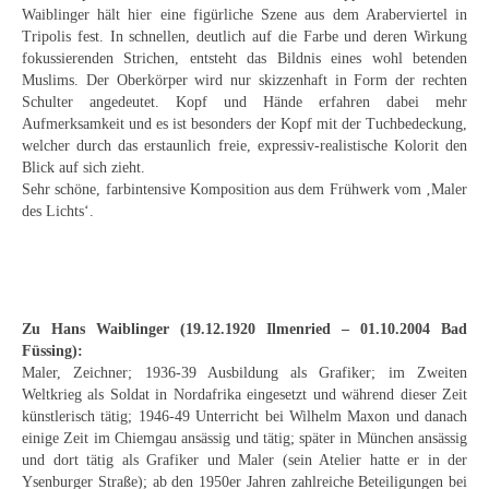
Curt Wittenbecher
Waiblinger hält hier eine figürliche Szene aus dem Araberviertel in
Tripolis fest. In schnellen, deutlich auf die Farbe und deren Wirkung
Weitere Künstler nach 1945
fokussierenden Strichen, entsteht das Bildnis eines wohl betenden
Muslims. Der Oberkörper wird nur skizzenhaft in Form der rechten
Unbekannt
Schulter angedeutet. Kopf und Hände erfahren dabei mehr
Aufmerksamkeit und es ist besonders der Kopf mit der Tuchbedeckung,
Autographen / Dokumente
welcher durch das erstaunlich freie, expressiv-realistische Kolorit den
Blick auf sich zieht.
Herkunft & Wirkungsstätte
Sehr schöne, farbintensive Komposition aus dem Frühwerk vom ‚Maler
des Lichts‘.
Berliner Künstler
Düsseldorfer Künstler
Fränkische Künstler
Zu Hans Waiblinger (19.12.1920 Ilmenried – 01.10.2004 Bad
Füssing):
Hamburger Künstler
Maler, Zeichner; 1936-39 Ausbildung als Grafiker; im Zweiten
Weltkrieg als Soldat in Nordafrika eingesetzt und während dieser Zeit
Münchner Künstler
künstlerisch tätig; 1946-49 Unterricht bei Wilhelm Maxon und danach
einige Zeit im Chiemgau ansässig und tätig; später in München ansässig
Pfälzer Künstler
und dort tätig als Grafiker und Maler (sein Atelier hatte er in der
Ysenburger Straße); ab den 1950er Jahren zahlreiche Beteiligungen bei