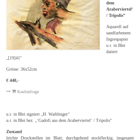
Leonhard Heinrich Hessel
dem
Araberviertel‘
George Paice
/ Tripolis“
Johann Georg Strobel
Aquarell auf
sandfarbenem
Ingrespapier
Ludwig Martin Wilberg
u.r. in Blei
datiert
Weitere Künstler nach 1945
„[19]41“
Kunst 1900-1945
Grösse: 36x52cm
Walter Becker
€ 440,-
Ernst Geitlinger
Kaufanfrage
Erich Hartmann
u.r. in Blei signiert „H. Waiblinger“
Wilhelm von Hillern-Flinsch
u.r. in Blei bez. „‘Gadofi aus dem Araberviertel‘ / Tripolis“
Karl Otto Hy
Zustand
leichte Druckstellen im Blatt; durchgehend stockfleckig; insgesamt