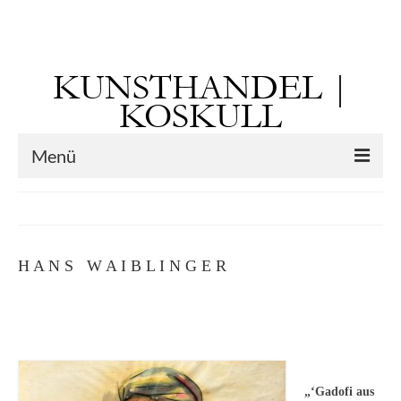
Suchen
nach:
KUNSTHANDEL |
KOSKULL
Menü
Startseite
Künstler
H A N S W A I B L I N G E R
Kunst vor 1900
Georg Otto Forster (01.08.1791 Sausenheim
– 02.06.1851 ebd.)
Max Gaisser
„‘Gadofi aus