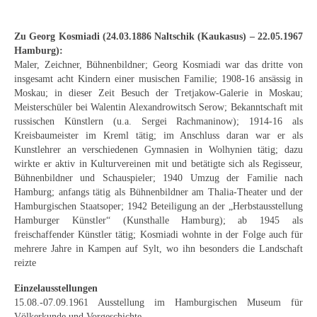
Schwäbische Künstler
Zu Georg Kosmiadi (24.03.1886 Naltschik (Kaukasus) – 22.05.1967
Weitere
Hamburg):
Maler, Zeichner, Bühnenbildner; Georg Kosmiadi war das dritte von
Expressiver Realismus
insgesamt acht Kindern einer musischen Familie; 1908-16 ansässig in
Moskau; in dieser Zeit Besuch der Tretjakow-Galerie in Moskau;
Motive
Meisterschüler bei Walentin Alexandrowitsch Serow; Bekanntschaft mit
russischen Künstlern (u.a. Sergei Rachmaninow); 1914-16 als
Abstraktion
Kreisbaumeister im Kreml tätig; im Anschluss daran war er als
Kunstlehrer an verschiedenen Gymnasien in Wolhynien tätig; dazu
Industrie & Arbeit
wirkte er aktiv in Kulturvereinen mit und betätigte sich als Regisseur,
Bühnenbildner und Schauspieler; 1940 Umzug der Familie nach
Mediterrane Landschaft
Hamburg; anfangs tätig als Bühnenbildner am Thalia-Theater und der
Hamburgischen Staatsoper; 1942 Beteiligung an der „Herbstausstellung
Norddeutsche Landschaften
Hamburger Künstler“ (Kunsthalle Hamburg); ab 1945 als
freischaffender Künstler tätig; Kosmiadi wohnte in der Folge auch für
Süddeutsche Landschaft
mehrere Jahre in Kampen auf Sylt, wo ihn besonders die Landschaft
reizte
Selbstbildnisse
Einzelausstellungen
Stillleben
15.08.-07.09.1961 Ausstellung im Hamburgischen Museum für
Völkerkunde und Vorgeschichte