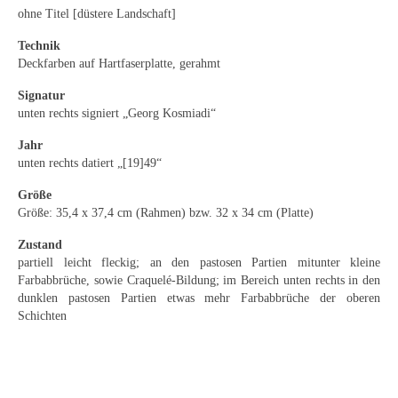
Emma Joos
ohne Titel [düstere Landschaft]
Paul Segieth
Technik
Deckfarben auf Hartfaserplatte, gerahmt
Richard Sprick
Signatur
unten rechts signiert „Georg Kosmiadi“
Weitere Künstler 1900-1945
Jahr
Kunst nach 1945
unten rechts datiert „[19]49“
Helmut Diekmann
Größe
Größe: 35,4 x 37,4 cm (Rahmen) bzw. 32 x 34 cm (Platte)
Hermann Dieste
Zustand
August Lange-Brock
partiell leicht fleckig; an den pastosen Partien mitunter kleine
Farbabbrüche, sowie Craquelé-Bildung; im Bereich unten rechts in den
Ludwig (Luis) Neu
dunklen pastosen Partien etwas mehr Farbabbrüche der oberen
Schichten
Ferdinand Springer
Arne Siegfried