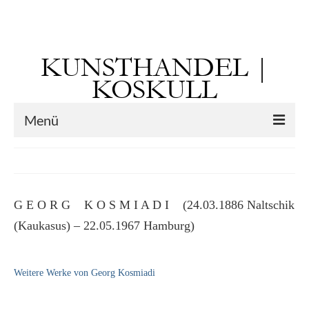
Suchen
nach:
KUNSTHANDEL |
KOSKULL
Menü
Startseite
Künstler
G E O R G K O S M I A D I (24.03.1886 Naltschik
Kunst vor 1900
(Kaukasus) – 22.05.1967 Hamburg)
Georg Otto Forster (01.08.1791 Sausenheim
– 02.06.1851 ebd.)
Weitere Werke von Georg Kosmiadi
Max Gaisser