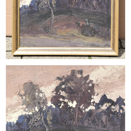
Buchempfehlungen
Richild Holt – Farbe und Linie
Theodor Zeller (1900-1986) Maler und
Visionär
Walter Becker (1893-1984) Malerei und Grafik
Der Maler Richard Sprick (1901-1976)
Suche
Über Uns
Kontakt
Publikationsliste
Über Uns