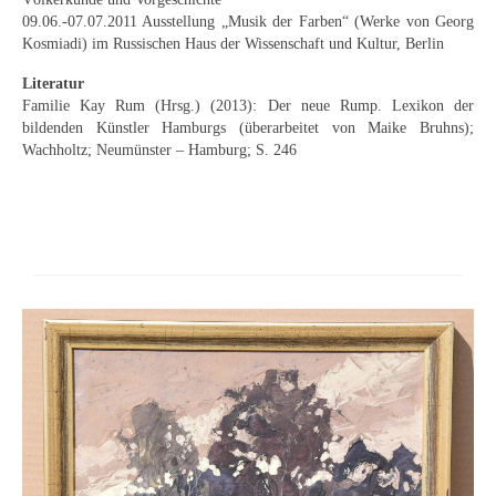
Neues
09.06.-07.07.2011 Ausstellung „Musik der Farben“ (Werke von Georg
Kosmiadi) im Russischen Haus der Wissenschaft und Kultur, Berlin
Tägliche Dosis Kunst
Literatur
Familie Kay Rum (Hrsg.) (2013): Der neue Rump. Lexikon der
Themenflyer
bildenden Künstler Hamburgs (überarbeitet von Maike Bruhns);
Wachholtz; Neumünster – Hamburg; S. 246
Themenflyer: Trügerische Idyllen
Themenflyer: Buch und Schrift in der Kunst
Themenflyer: Sehnsucht Süden
Themenflyer: Walter Becker
Themenflyer: Richild Holt
Themenflyer: Ernst Geitlinger
Themenflyer: Michel Wagner
Weitere Themenflyer