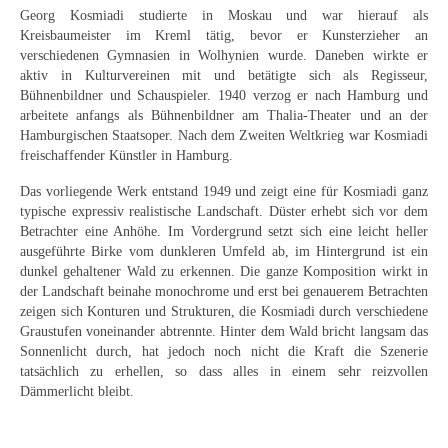
Curt Wittenbecher
Georg Kosmiadi studierte in Moskau und war hierauf als
Kreisbaumeister im Kreml tätig, bevor er Kunsterzieher an
Weitere Künstler nach 1945
verschiedenen Gymnasien in Wolhynien wurde. Daneben wirkte er
aktiv in Kulturvereinen mit und betätigte sich als Regisseur,
Unbekannt
Bühnenbildner und Schauspieler. 1940 verzog er nach Hamburg und
arbeitete anfangs als Bühnenbildner am Thalia-Theater und an der
Autographen / Dokumente
Hamburgischen Staatsoper. Nach dem Zweiten Weltkrieg war Kosmiadi
freischaffender Künstler in Hamburg.
Herkunft & Wirkungsstätte
Das vorliegende Werk entstand 1949 und zeigt eine für Kosmiadi ganz
typische expressiv realistische Landschaft. Düster erhebt sich vor dem
Berliner Künstler
Betrachter eine Anhöhe. Im Vordergrund setzt sich eine leicht heller
ausgeführte Birke vom dunkleren Umfeld ab, im Hintergrund ist ein
Düsseldorfer Künstler
dunkel gehaltener Wald zu erkennen. Die ganze Komposition wirkt in
der Landschaft beinahe monochrome und erst bei genauerem Betrachten
Fränkische Künstler
zeigen sich Konturen und Strukturen, die Kosmiadi durch verschiedene
Graustufen voneinander abtrennte. Hinter dem Wald bricht langsam das
Hamburger Künstler
Sonnenlicht durch, hat jedoch noch nicht die Kraft die Szenerie
tatsächlich zu erhellen, so dass alles in einem sehr reizvollen
Münchner Künstler
Dämmerlicht bleibt.
Pfälzer Künstler