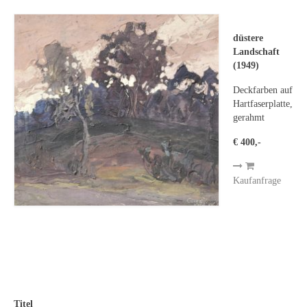
Leonhard Heinrich Hessel
George Paice
düstere
Landschaft
Johann Georg Strobel
(1949)
Ludwig Martin Wilberg
Deckfarben auf
Hartfaserplatte,
Weitere Künstler nach 1945
gerahmt
€ 400,-
Kunst 1900-1945
Walter Becker
Kaufanfrage
Ernst Geitlinger
Erich Hartmann
Wilhelm von Hillern-Flinsch
Karl Otto Hy
Titel