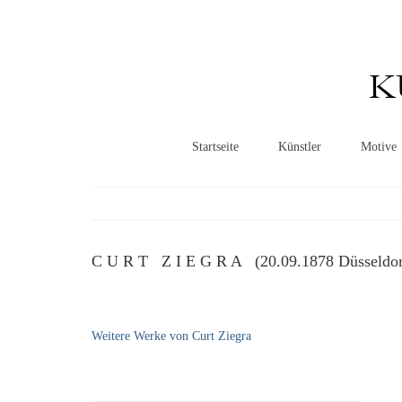
K
Startseite
Künstler
Motive
C U R T Z I E G R A (20.09.1878 Düsseldorf
Weitere Werke von Curt Ziegra