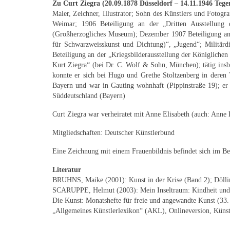
Zu Curt Ziegra (20.09.1878 Düsseldorf – 14.11.1946 Tege
Maler, Zeichner, Illustrator; Sohn des Künstlers und Foto
Weimar; 1906 Beteiligung an der „Dritten Ausstellung 
(Großherzogliches Museum); Dezember 1907 Beteiligung an d
für Schwarzweisskunst und Dichtung)“, „Jugend“; Militärdi
Beteiligung an der „Kriegsbilderausstellung der Königliche
Kurt Ziegra“ (bei Dr. C. Wolf & Sohn, München); tätig ins
konnte er sich bei Hugo und Grethe Stoltzenberg in deren 
Bayern und war in Gauting wohnhaft (Pippinstraße 19); er
Süddeutschland (Bayern)
Curt Ziegra war verheiratet mit Anne Elisabeth (auch: Anne L
Mitgliedschaften: Deutscher Künstlerbund
Eine Zeichnung mit einem Frauenbildnis befindet sich im Be
Literatur
BRUHNS, Maike (2001): Kunst in der Krise (Band 2); Dölli
SCARUPPE, Helmut (2003): Mein Inseltraum: Kindheit und 
Die Kunst: Monatshefte für freie und angewandte Kunst (33
„Allgemeines Künstlerlexikon“ (AKL), Onlineversion, Küns