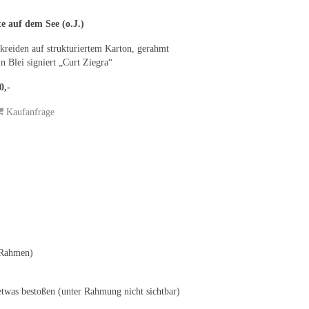
e auf dem See (o.J.)
kreiden auf strukturiertem Karton, gerahmt
 in Blei signiert „Curt Ziegra“
0,-
Kaufanfrage
 Rahmen)
etwas bestoßen (unter Rahmung nicht sichtbar)