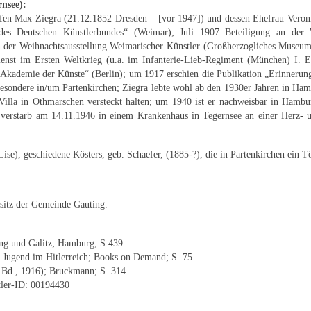
rnsee):
grafen Max Ziegra (21.12.1852 Dresden – [vor 1947]) und dessen Ehefrau Vero
des Deutschen Künstlerbundes“ (Weimar); Juli 1907 Beteiligung an der 
er Weihnachtsausstellung Weimarischer Künstler (Großherzogliches Museum); 
enst im Ersten Weltkrieg (u.a. im Infanterie-Lieb-Regiment (München) I. Ers
n Akademie der Künste“ (Berlin); um 1917 erschien die Publikation „Erinnerung
besondere in/um Partenkirchen; Ziegra lebte wohl ab den 1930er Jahren in Ha
Villa in Othmarschen versteckt halten; um 1940 ist er nachweisbar in Hambur
 verstarb am 14.11.1946 in einem Krankenhaus in Tegernsee an einer Herz- u
ise), geschiedene Kösters, geb. Schaefer, (1885-?), die in Partenkirchen ein Tö
sitz der Gemeinde Gauting.
ng und Galitz; Hamburg; S.439
Jugend im Hitlerreich; Books on Demand; S. 75
. Bd., 1916); Bruckmann; S. 314
tler-ID: 00194430