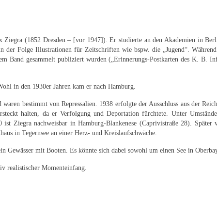
 Ziegra (1852 Dresden – [vor 1947]). Er studierte an den Akademien in Berl
 in der Folge Illustrationen für Zeitschriften wie bspw. die „Jugend“. Währen
nem Band gesammelt publiziert wurden („Erinnerungs-Postkarten des K. B. Inf
 Wohl in den 1930er Jahren kam er nach Hamburg.
d waren bestimmt von Repressalien. 1938 erfolgte der Ausschluss aus der Reic
rsteckt halten, da er Verfolgung und Deportation fürchtete. Unter Umständ
0 ist Ziegra nachweisbar in Hamburg-Blankenese (Caprivistraße 28). Später
nhaus in Tegernsee an einer Herz- und Kreislaufschwäche.
 ein Gewässer mit Booten. Es könnte sich dabei sowohl um einen See in Oberbay
siv realistischer Momenteinfang.