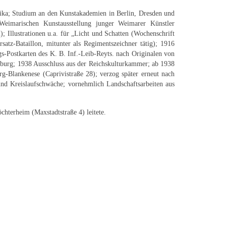
nika; Studium an den Kunstakademien in Berlin, Dresden und
Weimarischen Kunstausstellung junger Weimarer Künstler
Illustrationen u.a. für „Licht und Schatten (Wochenschrift
atz-Bataillon, mitunter als Regimentszeichner tätig); 1916
s-Postkarten des K. B. Inf.-Leib-Reyts. nach Originalen von
mburg; 1938 Ausschluss aus der Reichskulturkammer; ab 1938
g-Blankenese (Caprivistraße 28); verzog später erneut nach
nd Kreislaufschwäche; vornehmlich Landschaftsarbeiten aus
chterheim (Maxstadtstraße 4) leitete.