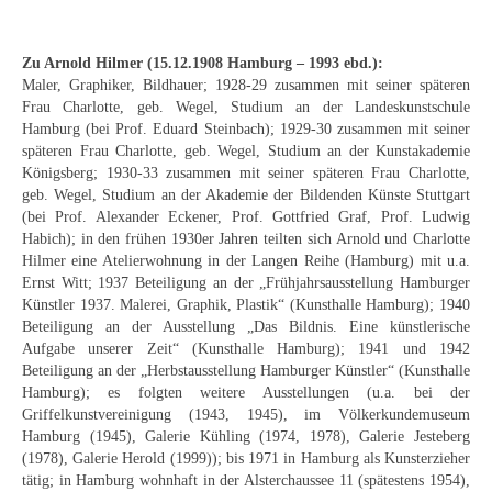
Curt Wittenbecher
Weitere Künstler nach 1945
Zu Arnold Hilmer (15.12.1908 Hamburg – 1993 ebd.):
Maler, Graphiker, Bildhauer; 1928-29 zusammen mit seiner späteren
Unbekannt
Frau Charlotte, geb. Wegel, Studium an der Landeskunstschule
Hamburg (bei Prof. Eduard Steinbach); 1929-30 zusammen mit seiner
Autographen / Dokumente
späteren Frau Charlotte, geb. Wegel, Studium an der Kunstakademie
Königsberg; 1930-33 zusammen mit seiner späteren Frau Charlotte,
Herkunft & Wirkungsstätte
geb. Wegel, Studium an der Akademie der Bildenden Künste Stuttgart
(bei Prof. Alexander Eckener, Prof. Gottfried Graf, Prof. Ludwig
Berliner Künstler
Habich); in den frühen 1930er Jahren teilten sich Arnold und Charlotte
Hilmer eine Atelierwohnung in der Langen Reihe (Hamburg) mit u.a.
Düsseldorfer Künstler
Ernst Witt; 1937 Beteiligung an der „Frühjahrsausstellung Hamburger
Künstler 1937. Malerei, Graphik, Plastik“ (Kunsthalle Hamburg); 1940
Fränkische Künstler
Beteiligung an der Ausstellung „Das Bildnis. Eine künstlerische
Aufgabe unserer Zeit“ (Kunsthalle Hamburg); 1941 und 1942
Hamburger Künstler
Beteiligung an der „Herbstausstellung Hamburger Künstler“ (Kunsthalle
Hamburg); es folgten weitere Ausstellungen (u.a. bei der
Griffelkunstvereinigung (1943, 1945), im Völkerkundemuseum
Münchner Künstler
Hamburg (1945), Galerie Kühling (1974, 1978), Galerie Jesteberg
(1978), Galerie Herold (1999)); bis 1971 in Hamburg als Kunsterzieher
Pfälzer Künstler
tätig; in Hamburg wohnhaft in der Alsterchaussee 11 (spätestens 1954),