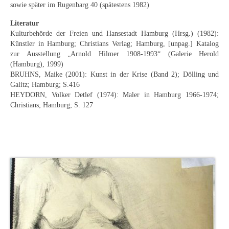
sowie später im Rugenbarg 40 (spätestens 1982)
Schwäbische Künstler
Literatur
Weitere
Kulturbehörde der Freien und Hansestadt Hamburg (Hrsg.) (1982):
Künstler in Hamburg; Christians Verlag; Hamburg, [unpag.] Katalog
Expressiver Realismus
zur Ausstellung „Arnold Hilmer 1908-1993“ (Galerie Herold
(Hamburg), 1999)
Motive
BRUHNS, Maike (2001): Kunst in der Krise (Band 2); Dölling und
Galitz; Hamburg; S.416
Abstraktion
HEYDORN, Volker Detlef (1974): Maler in Hamburg 1966-1974;
Christians; Hamburg; S. 127
Industrie & Arbeit
Mediterrane Landschaft
Norddeutsche Landschaften
Süddeutsche Landschaft
Selbstbildnisse
Stillleben