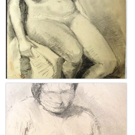
Neues
Tägliche Dosis Kunst
Themenflyer
Themenflyer: Trügerische Idyllen
Themenflyer: Buch und Schrift in der Kunst
Themenflyer: Sehnsucht Süden
Themenflyer: Walter Becker
Themenflyer: Richild Holt
Themenflyer: Ernst Geitlinger
Themenflyer: Michel Wagner
Weitere Themenflyer