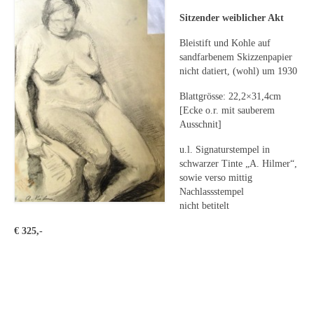
Leonhard Heinrich Hessel
Sitzender weiblicher Akt
George Paice
Bleistift und Kohle auf
sandfarbenem Skizzenpapier
Johann Georg Strobel
nicht datiert, (wohl) um 1930
Ludwig Martin Wilberg
Blattgrösse: 22,2×31,4cm
[Ecke o.r. mit sauberem
Weitere Künstler nach 1945
Ausschnit]
Kunst 1900-1945
u.l. Signaturstempel in
schwarzer Tinte „A. Hilmer“,
Walter Becker
sowie verso mittig
Nachlassstempel
Ernst Geitlinger
nicht betitelt
€ 325,-
Erich Hartmann
Wilhelm von Hillern-Flinsch
Karl Otto Hy