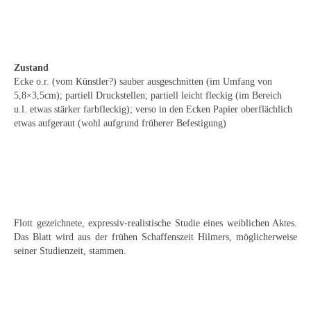
Emma Joos
Paul Segieth
Richard Sprick
Zustand
Ecke o.r. (vom Künstler?) sauber ausgeschnitten (im Umfang von
Weitere Künstler 1900-1945
5,8×3,5cm); partiell Druckstellen; partiell leicht fleckig (im Bereich
u.l. etwas stärker farbfleckig); verso in den Ecken Papier oberflächlich
Kunst nach 1945
etwas aufgeraut (wohl aufgrund früherer Befestigung)
Helmut Diekmann
Hermann Dieste
August Lange-Brock
Flott gezeichnete, expressiv-realistische Studie eines weiblichen Aktes.
Ludwig (Luis) Neu
Das Blatt wird aus der frühen Schaffenszeit Hilmers, möglicherweise
seiner Studienzeit, stammen.
Ferdinand Springer
Arne Siegfried