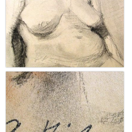
Buchempfehlungen
Richild Holt – Farbe und Linie
Theodor Zeller (1900-1986) Maler und
Visionär
Walter Becker (1893-1984) Malerei und Grafik
Der Maler Richard Sprick (1901-1976)
Suche
Über Uns
Kontakt
Publikationsliste
Über Uns