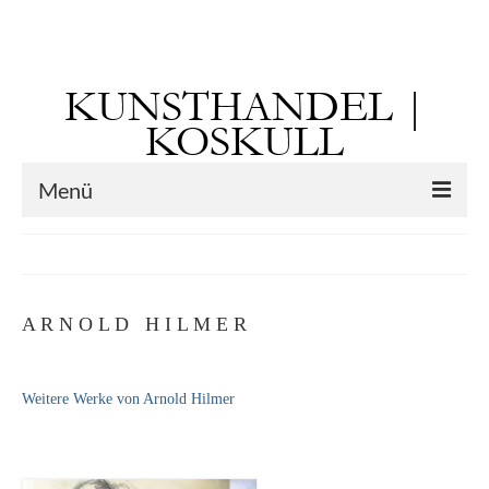
Suchen
nach:
KUNSTHANDEL |
KOSKULL
Menü
Startseite
Künstler
A R N O L D H I L M E R
Kunst vor 1900
Georg Otto Forster (01.08.1791 Sausenheim
Weitere Werke von Arnold Hilmer
– 02.06.1851 ebd.)
Max Gaisser