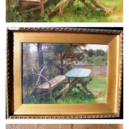
Neues
Tägliche Dosis Kunst
Themenflyer
Themenflyer: Trügerische Idyllen
Themenflyer: Buch und Schrift in der Kunst
Themenflyer: Sehnsucht Süden
Themenflyer: Walter Becker
Themenflyer: Richild Holt
Themenflyer: Ernst Geitlinger
Themenflyer: Michel Wagner
Weitere Themenflyer