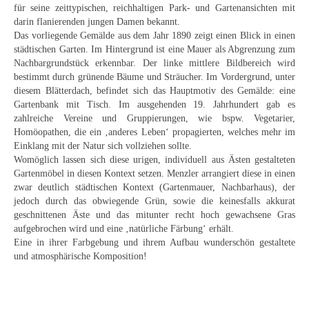
Curt Wittenbecher
für seine zeittypischen, reichhaltigen Park- und Gartenansichten mit
darin flanierenden jungen Damen bekannt.
Weitere Künstler nach 1945
Das vorliegende Gemälde aus dem Jahr 1890 zeigt einen Blick in einen
städtischen Garten. Im Hintergrund ist eine Mauer als Abgrenzung zum
Nachbargrundstück erkennbar. Der linke mittlere Bildbereich wird
Unbekannt
bestimmt durch grünende Bäume und Sträucher. Im Vordergrund, unter
diesem Blätterdach, befindet sich das Hauptmotiv des Gemälde: eine
Autographen / Dokumente
Gartenbank mit Tisch. Im ausgehenden 19. Jahrhundert gab es
zahlreiche Vereine und Gruppierungen, wie bspw. Vegetarier,
Herkunft & Wirkungsstätte
Homöopathen, die ein ‚anderes Leben‘ propagierten, welches mehr im
Einklang mit der Natur sich vollziehen sollte.
Berliner Künstler
Womöglich lassen sich diese urigen, individuell aus Ästen gestalteten
Gartenmöbel in diesen Kontext setzen. Menzler arrangiert diese in einen
Düsseldorfer Künstler
zwar deutlich städtischen Kontext (Gartenmauer, Nachbarhaus), der
jedoch durch das obwiegende Grün, sowie die keinesfalls akkurat
Fränkische Künstler
geschnittenen Äste und das mitunter recht hoch gewachsene Gras
aufgebrochen wird und eine ‚natürliche Färbung‘ erhält.
Hamburger Künstler
Eine in ihrer Farbgebung und ihrem Aufbau wunderschön gestaltete
und atmosphärische Komposition!
Münchner Künstler
Pfälzer Künstler