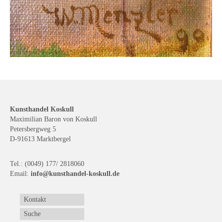
Buchempfehlungen
Richild Holt – Farbe und Linie
Theodor Zeller (1900-1986) Maler und
Visionär
Walter Becker (1893-1984) Malerei und Grafik
Der Maler Richard Sprick (1901-1976)
Kunsthandel Koskull
Maximilian Baron von Koskull
Suche
Petersbergweg 5
D-91613 Marktbergel
Über Uns
Kontakt
Tel.: (0049) 177/ 2818060
Email:
info@kunsthandel-koskull.de
Publikationsliste
Kontakt
Über Uns
Suche