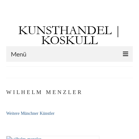
Suchen
nach:
KUNSTHANDEL |
KOSKULL
Menü
Startseite
Künstler
W I L H E L M M E N Z L E R
Kunst vor 1900
Georg Otto Forster (01.08.1791 Sausenheim
Weitere Münchner Künstler
– 02.06.1851 ebd.)
Max Gaisser