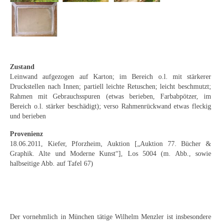
Emma Joos
Paul Segieth
Richard Sprick
Weitere Künstler 1900-1945
Zustand
Leinwand aufgezogen auf Karton; im Bereich o.l. mit stärkerer
Kunst nach 1945
Druckstellen nach Innen; partiell leichte Retuschen; leicht beschmutzt;
Rahmen mit Gebrauchsspuren (etwas berieben, Farbabpötzer, im
Helmut Diekmann
Bereich o.l. stärker beschädigt); verso Rahmenrückwand etwas fleckig
und berieben
Hermann Dieste
Provenienz
18.06.2011, Kiefer, Pforzheim, Auktion [„Auktion 77. Bücher &
August Lange-Brock
Graphik. Alte und Moderne Kunst“], Los 5004 (m. Abb., sowie
halbseitige Abb. auf Tafel 67)
Ludwig (Luis) Neu
Ferdinand Springer
Arne Siegfried
Der vornehmlich in München tätige Wilhelm Menzler ist insbesondere