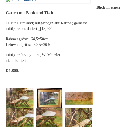
Leonhard Heinrich Hessel
Blick in einen
George Paice
Garten mit Bank und Tisch
Öl auf Leinwand; aufgezogen auf Karton; gerahmt
Johann Georg Strobel
mittig rechts datiert „[18]90“
Ludwig Martin Wilberg
Rahmengrösse: 64,5x50cm
Leinwandgrösse: 50,5×36,5
Weitere Künstler nach 1945
mittig rechts signiert „W. Menzler“
Kunst 1900-1945
nicht betitelt
Walter Becker
€ 1.800,-
Ernst Geitlinger
Erich Hartmann
Wilhelm von Hillern-Flinsch
Karl Otto Hy