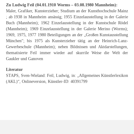
Emma Joos
Zu Ludwig Feil (04.01.1910 Worms – 03.08.1980 Mannheim):
Maler, Grafiker, Kunsterzieher; Studium an der Kunsthochschule Mainz
Paul Segieth
; ab 1938 in Mannheim ansässig; 1955 Einzelausstellung in der Galerie
Buch (Mannheim); 1962 Einzelausstellung in der Kunstschule Rödel
Richard Sprick
(Mannheim); 1969 Einzelausstellung in der Galerie Merino (Worms);
1969, 1975, 1977 1980 Beteiligungen an der „Großen Kunstausstellung
Weitere Künstler 1900-1945
München“; bis 1975 als Kunsterzieher tätig an der Heinrich-Lanz-
Gewerbeschule (Mannheim); neben Bildnissen und Aktdarstellungen,
Kunst nach 1945
thematisierte Feil immer wieder auf skurrile Weise die Welt der
Gaukler und Ganoven
Helmut Diekmann
Literatur
Hermann Dieste
STAPS, Sven-Wieland: Feil, Ludwig, in: „Allgemeines Künstlerlexikon
(AKL)“, Onlineversion, Künstler-ID: 40391799
August Lange-Brock
Ludwig (Luis) Neu
Ferdinand Springer
Arne Siegfried