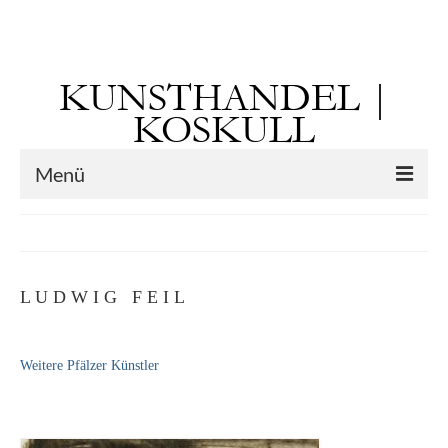
Suchen
nach:
KUNSTHANDEL |
KOSKULL
Menü
Startseite
Künstler
L U D W I G F E I L
Kunst vor 1900
Georg Otto Forster (01.08.1791 Sausenheim
Weitere Pfälzer Künstler
– 02.06.1851 ebd.)
Max Gaisser