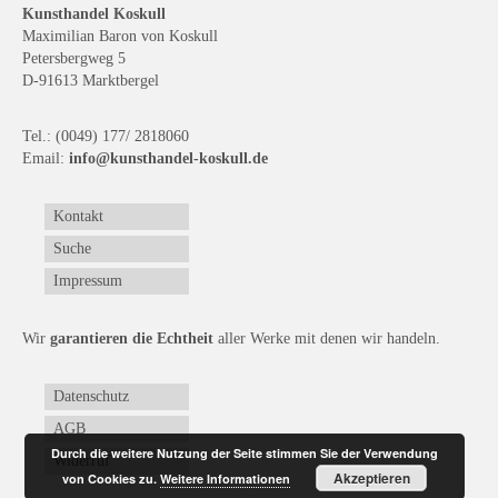
Curt Wittenbecher
Kunsthandel Koskull
Maximilian Baron von Koskull
Weitere Künstler nach 1945
Petersbergweg 5
D-91613 Marktbergel
Unbekannt
Tel.: (0049) 177/ 2818060
Autographen / Dokumente
Email:
info@kunsthandel-koskull.de
Herkunft & Wirkungsstätte
Kontakt
Berliner Künstler
Suche
Impressum
Düsseldorfer Künstler
Fränkische Künstler
Wir
garantieren die Echtheit
aller Werke mit denen wir handeln.
Hamburger Künstler
Datenschutz
Münchner Künstler
AGB
Durch die weitere Nutzung der Seite stimmen Sie der Verwendung
Widerruf
Pfälzer Künstler
Akzeptieren
von Cookies zu.
Weitere Informationen