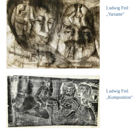
Leonhard Heinrich Hessel
Ludwig Feil:
George Paice
„Variante“
Johann Georg Strobel
Ludwig Martin Wilberg
Weitere Künstler nach 1945
Kunst 1900-1945
Walter Becker
Ernst Geitlinger
Ludwig Feil:
„Komposition“
Erich Hartmann
Wilhelm von Hillern-Flinsch
Karl Otto Hy