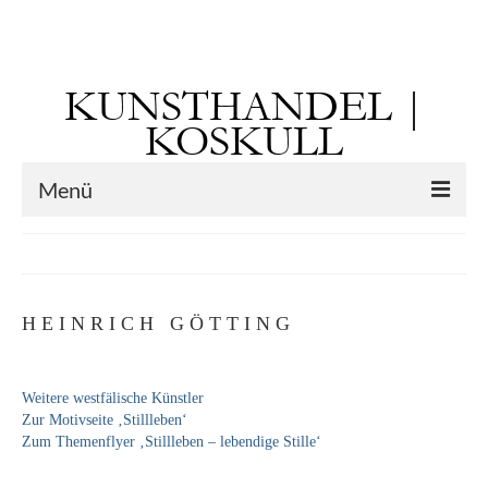
Suchen
nach:
KUNSTHANDEL |
KOSKULL
Menü
Startseite
Künstler
H E I N R I C H G Ö T T I N G
Kunst vor 1900
Georg Otto Forster (01.08.1791 Sausenheim
Weitere westfälische Künstler
– 02.06.1851 ebd.)
Zur Motivseite ‚Stillleben‘
Zum Themenflyer ‚Stillleben – lebendige Stille‘
Max Gaisser