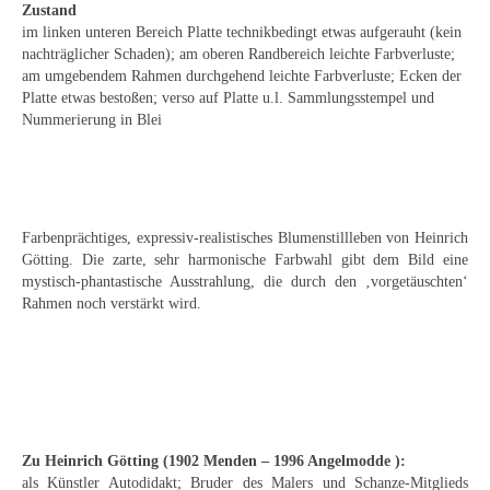
Emma Joos
Zustand
im linken unteren Bereich Platte technikbedingt etwas aufgerauht (kein
Paul Segieth
nachträglicher Schaden); am oberen Randbereich leichte Farbverluste;
am umgebendem Rahmen durchgehend leichte Farbverluste; Ecken der
Richard Sprick
Platte etwas bestoßen; verso auf Platte u.l. Sammlungsstempel und
Nummerierung in Blei
Weitere Künstler 1900-1945
Kunst nach 1945
Helmut Diekmann
Farbenprächtiges, expressiv-realistisches Blumenstillleben von Heinrich
Götting. Die zarte, sehr harmonische Farbwahl gibt dem Bild eine
Hermann Dieste
mystisch-phantastische Ausstrahlung, die durch den ‚vorgetäuschten‘
Rahmen noch verstärkt wird.
August Lange-Brock
Ludwig (Luis) Neu
Ferdinand Springer
Arne Siegfried
Zu Heinrich Götting (
1902 Menden – 1996 Angelmodde
):
als Künstler Autodidakt; Bruder des Malers und Schanze-Mitglieds