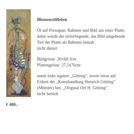
Leonhard Heinrich Hessel
George Paice
Blumenstillleben
Johann Georg Strobel
Öl auf Pressspan; Rahmen und Bild aus einer Platte,
dabei wurde der tieferliegende, das Bild umgebende
Ludwig Martin Wilberg
Teil der Platte als Rahmen bemalt
nicht datiert
Weitere Künstler nach 1945
Bildgrösse: 20×68,3cm
Kunst 1900-1945
Plattengrösse: 27,5x76cm
Walter Becker
unten links signiert „Götting“, sowie verso auf
Etikett der „Kunsthandlung Heinrich Götting“
Ernst Geitlinger
(Münster) bez. „Original Oel H. Götting“
nicht betitelt
Erich Hartmann
€ 400,-
Wilhelm von Hillern-Flinsch
Karl Otto Hy