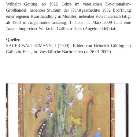
Curt Wittenbecher
Wilhelm Götting; ab 1922 Lehre im väterlichen Devotionalien-
Großhandel; nebenbei Studium der Kunstgeschichte; 1932 Eröffnung
Weitere Künstler nach 1945
einer eigenen Kunsthandlung in Münster; nebenbei stets malerisch tätig;
ab 1938 in Angelmodde ansässig; 1. Febr- 1. März 2009 fand eine
Unbekannt
Ausstellung seiner Werke im Gallitzin-Haus (Angelmodde) statt;
Quellen
Autographen / Dokumente
SAUER-WALTERMANN, I.(2009): Bilder von Heinrich Götting im
Gallitzin-Haus, in: Westfälische Nachrichten (v. 26.01.2009)
Herkunft & Wirkungsstätte
Berliner Künstler
Düsseldorfer Künstler
Fränkische Künstler
Hamburger Künstler
Münchner Künstler
Pfälzer Künstler