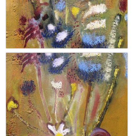
Buchempfehlungen
Richild Holt – Farbe und Linie
Theodor Zeller (1900-1986) Maler und
Visionär
Walter Becker (1893-1984) Malerei und Grafik
Der Maler Richard Sprick (1901-1976)
Suche
Über Uns
Kontakt
Publikationsliste
Über Uns