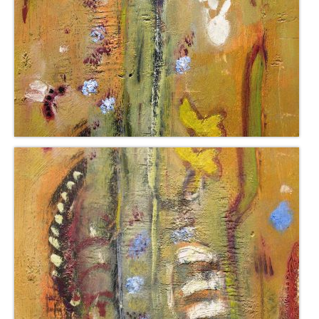
Neues
Tägliche Dosis Kunst
Themenflyer
Themenflyer: Trügerische Idyllen
Themenflyer: Buch und Schrift in der Kunst
Themenflyer: Sehnsucht Süden
Themenflyer: Walter Becker
Themenflyer: Richild Holt
Themenflyer: Ernst Geitlinger
Themenflyer: Michel Wagner
Weitere Themenflyer