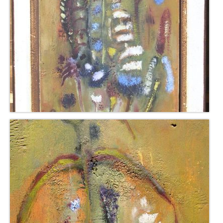
Schwäbische Künstler
Weitere
Expressiver Realismus
Motive
Abstraktion
Industrie & Arbeit
Mediterrane Landschaft
Norddeutsche Landschaften
Süddeutsche Landschaft
Selbstbildnisse
Stillleben