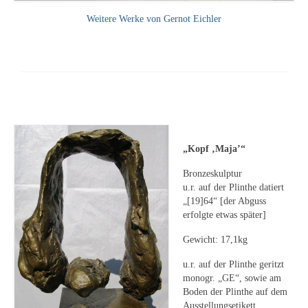
Emma Joos
Weitere Werke von Gernot Eichler
Paul Segieth
Richard Sprick
Weitere Künstler 1900-1945
Kunst nach 1945
Helmut Diekmann
„Kopf ‚Maja’“
Bronzeskulptur
Hermann Dieste
u.r. auf der Plinthe datiert
„[19]64“ [der Abguss
August Lange-Brock
erfolgte etwas später]
Ludwig (Luis) Neu
Gewicht: 17,1kg
Ferdinand Springer
u.r. auf der Plinthe geritzt
monogr. „GE“, sowie am
Arne Siegfried
Boden der Plinthe auf dem
Ausstellungsetikett