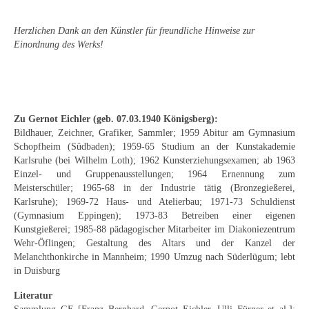
Buchempfehlungen
Herzlichen Dank an den Künstler für freundliche Hinweise zur
Richild Holt – Farbe und Linie
Einordnung des Werks!
Theodor Zeller (1900-1986) Maler und
Visionär
Walter Becker (1893-1984) Malerei und Grafik
Zu Gernot Eichler (geb. 07.03.1940 Königsberg):
Bildhauer, Zeichner, Grafiker, Sammler; 1959 Abitur am Gymnasium
Der Maler Richard Sprick (1901-1976)
Schopfheim (Südbaden); 1959-65 Studium an der Kunstakademie
Karlsruhe (bei Wilhelm Loth); 1962 Kunsterziehungsexamen; ab 1963
Suche
Einzel- und Gruppenausstellungen; 1964 Ernennung zum
Meisterschüler; 1965-68 in der Industrie tätig (Bronzegießerei,
Über Uns
Karlsruhe); 1969-72 Haus- und Atelierbau; 1971-73 Schuldienst
(Gymnasium Eppingen); 1973-83 Betreiben einer eigenen
Kontakt
Kunstgießerei; 1985-88 pädagogischer Mitarbeiter im Diakoniezentrum
Wehr-Öflingen; Gestaltung des Altars und der Kanzel der
Publikationsliste
Melanchthonkirche in Mannheim; 1990 Umzug nach Süderlügum; lebt
in Duisburg
Über Uns
Literatur