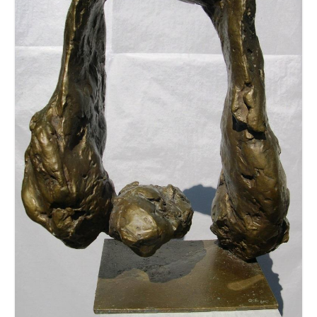
Leonhard Heinrich Hessel
George Paice
Johann Georg Strobel
Ludwig Martin Wilberg
Weitere Künstler nach 1945
Kunst 1900-1945
Walter Becker
Ernst Geitlinger
Erich Hartmann
Wilhelm von Hillern-Flinsch
Karl Otto Hy