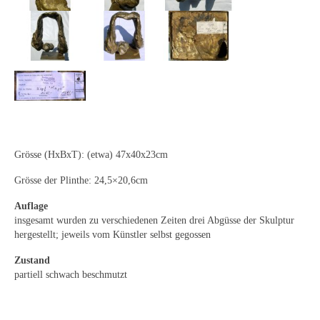
Neues
Tägliche Dosis Kunst
Themenflyer
Themenflyer: Trügerische Idyllen
Themenflyer: Buch und Schrift in der Kunst
Grösse (HxBxT): (etwa) 47x40x23cm
Themenflyer: Sehnsucht Süden
Grösse der Plinthe: 24,5×20,6cm
Themenflyer: Walter Becker
Auflage
Themenflyer: Richild Holt
insgesamt wurden zu verschiedenen Zeiten drei Abgüsse der Skulptur
hergestellt; jeweils vom Künstler selbst gegossen
Themenflyer: Ernst Geitlinger
Zustand
Themenflyer: Michel Wagner
partiell schwach beschmutzt
Weitere Themenflyer