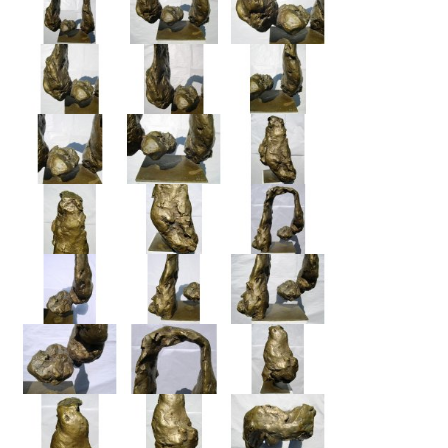
Schwäbische Künstler
Weitere
Expressiver Realismus
Motive
Abstraktion
Industrie & Arbeit
Mediterrane Landschaft
Norddeutsche Landschaften
Süddeutsche Landschaft
Selbstbildnisse
Stillleben