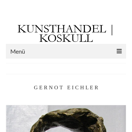
Suchen
nach:
KUNSTHANDEL |
KOSKULL
Menü
Startseite
Künstler
G E R N O T E I C H L E R
Kunst vor 1900
Georg Otto Forster (01.08.1791 Sausenheim
– 02.06.1851 ebd.)
Max Gaisser