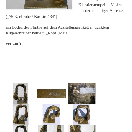
Curt Wittenbecher
Künstlerstempel in Violett
mit der damaligen Adresse
Weitere Künstler nach 1945
(„75 Karlsruhe / Karlstr. 134“)
Unbekannt
am Boden der Plinthe auf dem Ausstellungsetikett in dunklem
Kugelschreiber betitelt: „Kopf ‚Maja’“
Autographen / Dokumente
verkauft
Herkunft & Wirkungsstätte
Berliner Künstler
Düsseldorfer Künstler
Fränkische Künstler
Hamburger Künstler
Münchner Künstler
Pfälzer Künstler