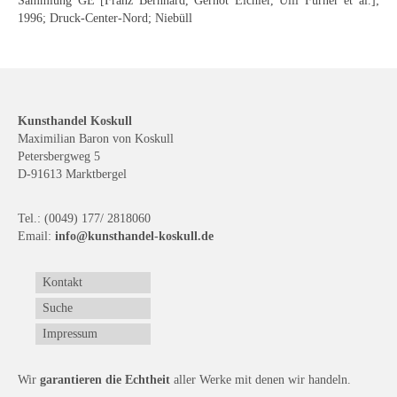
Impressum
Sammlung GE [Franz Bernhard, Gernot Eichler, Ulli Fürner et al.];
1996; Druck-Center-Nord; Niebüll
Datenschutz
AGB
Widerruf
Kunsthandel Koskull
Maximilian Baron von Koskull
Petersbergweg 5
D-91613 Marktbergel
Tel.: (0049) 177/ 2818060
Email:
info@kunsthandel-koskull.de
Kontakt
Suche
Impressum
Wir
garantieren die Echtheit
aller Werke mit denen wir handeln.