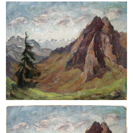
Buchempfehlungen
Richild Holt – Farbe und Linie
Theodor Zeller (1900-1986) Maler und
Visionär
Walter Becker (1893-1984) Malerei und Grafik
Der Maler Richard Sprick (1901-1976)
Suche
Über Uns
Kontakt
Publikationsliste
Über Uns