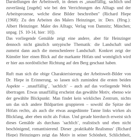
Darstellungen der Arbeitswelt, in denen es „unauffällig, sachlich und
Curt Wittenbecher
zuverlässig [zugeht] wie bei den Verrichtungen des Alltags und der
Arbeitsprozesse, welche diese Bilder beschreiben“ (Richard Hiepe
Weitere Künstler nach 1945
(1968): Zu den Arbeiten des Malers Heinzinger, in: Ders. (Hrsg.):
Albert Heinzinger. Maler des Alltags; Verlag von Damnitz; München;
Unbekannt
unpag. [S. 10-14, hier: 10]).
Das vorliegende Gemälde zeigt eine andere, aber für Heinzinger
Autographen / Dokumente
dennoch nicht gänzlich untypische Thematik: die Landschaft und
zumeist dann auch die menschenleere Landschaft. Konkret zeigt der
Herkunft & Wirkungsstätte
Künstler hier einen Blick auf die markante Höfats und womöglich wird
er hier aus nordöstlicher Richtung auf den Berg geschaut haben.
Berliner Künstler
Ruft man sich die obige Charakterisierung der Arbeitswelt-Bilder von
Düsseldorfer Künstler
Dr. Hiepe in Erinnerung, so lassen sich zumindest die ersten beiden
Aspekte – ‚unauffällig‘, ’sachlich‘ – auch auf das vorliegende Werk
Fränkische Künstler
übertragen. Etwas unauffällig erscheint das gewählte Motiv, ebenso wie
der gewählte Blickpunkt. Man findet kein wirkliches Zentrum, nichts
Hamburger Künstler
um das sich andere Bildpartien gruppieren – sowohl die Spitze der
Höfats rechts, als auch die etwas ausgedünnte Tanne links wirken als
Münchner Künstler
Blickfang, aber eben nicht als Fokus. Und gerade hierdurch erweist sich
dieses Gemälde als durchaus ’sachlich‘, realistisch und eben nicht
Pfälzer Künstler
beschönigend, romantisierend. Dieser ‚praktikable Realismus‘ (Richard
Hiepe) Heinzingers zeigt das Motiv in seiner Schönheit, Schlichtheit,