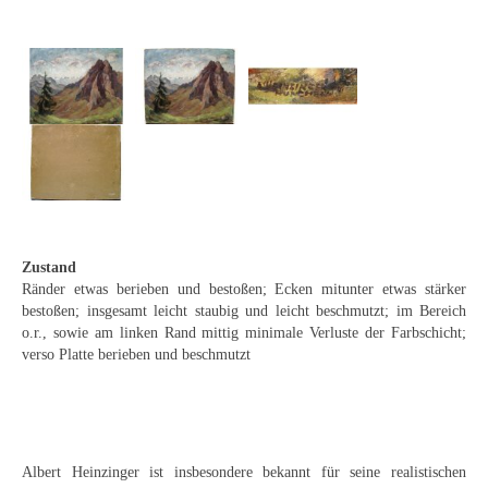
Emma Joos
Paul Segieth
Richard Sprick
Weitere Künstler 1900-1945
Kunst nach 1945
Helmut Diekmann
Zustand
Hermann Dieste
Ränder etwas berieben und bestoßen; Ecken mitunter etwas stärker
bestoßen; insgesamt leicht staubig und leicht beschmutzt; im Bereich
August Lange-Brock
o.r., sowie am linken Rand mittig minimale Verluste der Farbschicht;
verso Platte berieben und beschmutzt
Ludwig (Luis) Neu
Ferdinand Springer
Arne Siegfried
Albert Heinzinger ist insbesondere bekannt für seine realistischen