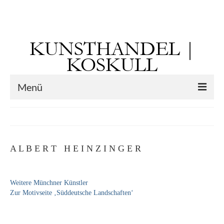
Suchen
nach:
KUNSTHANDEL |
KOSKULL
Menü
Startseite
Künstler
A L B E R T H E I N Z I N G E R
Kunst vor 1900
Georg Otto Forster (01.08.1791 Sausenheim
Weitere Münchner Künstler
– 02.06.1851 ebd.)
Zur Motivseite ‚Süddeutsche Landschaften‘
Max Gaisser