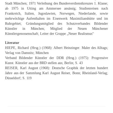
Stadt München; 1971 Verleihung des Bundesverdienstkreuzes 1. Klasse;
Neues
ab 1975 in Utting am Ammersee ansässig; Studienreisen nach
Frankreich, Italien, Jugoslawien, Norwegen, Niederlande, sowie
Tägliche Dosis Kunst
mehrwöchige Aufenthalten im Eisenwerk Maximilianshütte und im
Ruhrgebiet; Gründungsmitglied des Schutzverbandes Bildender
Themenflyer
Künstler in München; Mitglied der Neuen Münchener
Künstlergenossenschaft; Leiter der Gruppe „Neuer Realismus“
Themenflyer: Trügerische Idyllen
Literatur
Themenflyer: Buch und Schrift in der Kunst
HIEPE, Richard (Hrsg.) (1968): Albert Heinzinger. Maler des Alltags;
Verlag von Damnitz; München
Themenflyer: Sehnsucht Süden
Verband Bildender Künstler der DDR (Hrsg.) (1975): Progressive
Kunst. Künstler aus der BRD stellen aus; Berlin; S. 43
Themenflyer: Walter Becker
REISER, Karl August (1968): Deutsche Graphik der letzten hundert
Jahre aus der Sammlung Karl August Reiser, Bonn; Rheinland-Verlag;
Themenflyer: Richild Holt
Düsseldorf; S. 119
Themenflyer: Ernst Geitlinger
Themenflyer: Michel Wagner
Weitere Themenflyer