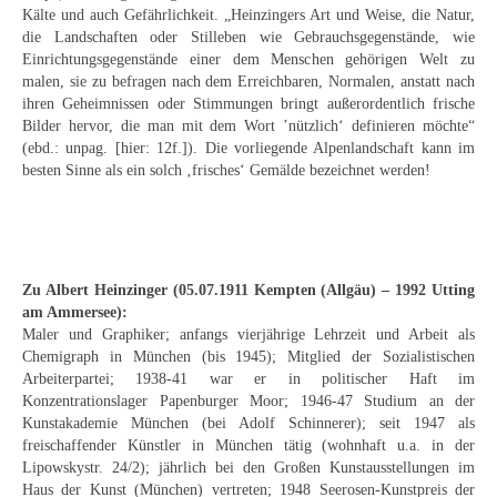
Schwäbische Künstler
Kälte und auch Gefährlichkeit. „Heinzingers Art und Weise, die Natur,
die Landschaften oder Stilleben wie Gebrauchsgegenstände, wie
Einrichtungsgegenstände einer dem Menschen gehörigen Welt zu
Weitere
malen, sie zu befragen nach dem Erreichbaren, Normalen, anstatt nach
ihren Geheimnissen oder Stimmungen bringt außerordentlich frische
Expressiver Realismus
Bilder hervor, die man mit dem Wort ’nützlich‘ definieren möchte“
(ebd.: unpag. [hier: 12f.]). Die vorliegende Alpenlandschaft kann im
Motive
besten Sinne als ein solch ‚frisches‘ Gemälde bezeichnet werden!
Abstraktion
Industrie & Arbeit
Mediterrane Landschaft
Zu Albert Heinzinger (05.07.1911 Kempten (Allgäu) – 1992 Utting
am Ammersee):
Norddeutsche Landschaften
Maler und Graphiker; anfangs vierjährige Lehrzeit und Arbeit als
Chemigraph in München (bis 1945); Mitglied der Sozialistischen
Süddeutsche Landschaft
Arbeiterpartei; 1938-41 war er in politischer Haft im
Konzentrationslager Papenburger Moor; 1946-47 Studium an der
Kunstakademie München (bei Adolf Schinnerer); seit 1947 als
Selbstbildnisse
freischaffender Künstler in München tätig (wohnhaft u.a. in der
Lipowskystr. 24/2); jährlich bei den Großen Kunstausstellungen im
Stillleben
Haus der Kunst (München) vertreten; 1948 Seerosen-Kunstpreis der