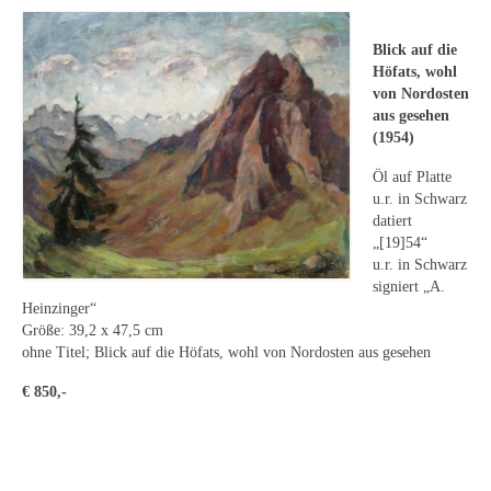
Leonhard Heinrich Hessel
George Paice
Blick auf die
Höfats, wohl
Johann Georg Strobel
von Nordosten
aus gesehen
(1954)
Ludwig Martin Wilberg
Öl auf Platte
Weitere Künstler nach 1945
u.r. in Schwarz
datiert
Kunst 1900-1945
„[19]54“
u.r. in Schwarz
Walter Becker
signiert „A.
Heinzinger“
Ernst Geitlinger
Größe: 39,2 x 47,5 cm
ohne Titel; Blick auf die Höfats, wohl von Nordosten aus gesehen
Erich Hartmann
€ 850,-
Wilhelm von Hillern-Flinsch
Karl Otto Hy