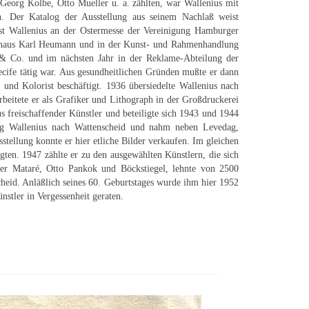
Georg Kolbe, Otto Mueller u. a. zählten, war Wallenius mit
in. Der Katalog der Ausstellung aus seinem Nachlaß weist
ist Wallenius an der Ostermesse der Vereinigung Hamburger
sthaus Karl Heumann und in der Kunst- und Rahmenhandlung
r & Co. und im nächsten Jahr in der Reklame-Abteilung der
ecife tätig war. Aus gesundheitlichen Gründen mußte er dann
und Kolorist beschäftigt. 1936 übersiedelte Wallenius nach
beitete er als Grafiker und Lithograph in der Großdruckerei
 freischaffender Künstler und beteiligte sich 1943 und 1944
og Wallenius nach Wattenscheid und nahm neben Levedag,
ellung konnte er hier etliche Bilder verkaufen. Im gleichen
ten. 1947 zählte er zu den ausgewählten Künstlern, die sich
unter Mataré, Otto Pankok und Böckstiegel, lehnte von 2500
eid. Anläßlich seines 60. Geburtstages wurde ihm hier 1952
stler in Vergessenheit geraten.