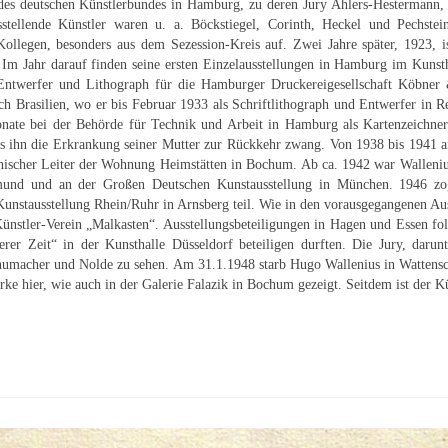
des deutschen Künstlerbundes in Hamburg, zu deren Jury Ahlers-Hestermann, 
usstellende Künstler waren u. a. Böckstiegel, Corinth, Heckel und Pechste
llegen, besonders aus dem Sezession-Kreis auf. Zwei Jahre später, 1923, 
 Im Jahr darauf finden seine ersten Einzelausstellungen in Hamburg im Kun
s Entwerfer und Lithograph für die Hamburger Druckereigesellschaft Köbne
 Brasilien, wo er bis Februar 1933 als Schriftlithograph und Entwerfer in R
ate bei der Behörde für Technik und Arbeit in Hamburg als Kartenzeichner 
bis ihn die Erkrankung seiner Mutter zur Rückkehr zwang. Von 1938 bis 1941 ar
hnischer Leiter der Wohnung Heimstätten in Bochum. Ab ca. 1942 war Wallenius
tmund und an der Großen Deutschen Kunstausstellung in München. 1946 z
stausstellung Rhein/Ruhr in Arnsberg teil. Wie in den vorausgegangenen Ausst
nstler-Verein „Malkasten“. Ausstellungsbeteiligungen in Hagen und Essen folg
erer Zeit“ in der Kunsthalle Düsseldorf beteiligen durften. Die Jury, dar
umacher und Nolde zu sehen. Am 31.1.1948 starb Hugo Wallenius in Wattensch
e hier, wie auch in der Galerie Falazik in Bochum gezeigt. Seitdem ist der Kün