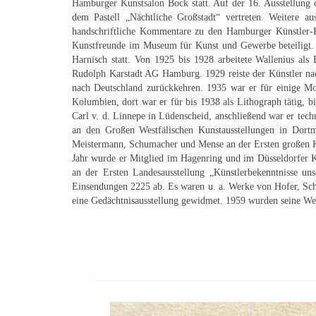
Hamburger Kunstsalon Bock statt. Auf der 16. Ausstellung 
dem Pastell „Nächtliche Großstadt“ vertreten. Weitere a
handschriftliche Kommentare zu den Hamburger Künstler-Ko
Kunstfreunde im Museum für Kunst und Gewerbe beteiligt.
Harnisch statt. Von 1925 bis 1928 arbeitete Wallenius al
Rudolph Karstadt AG Hamburg. 1929 reiste der Künstler nach
nach Deutschland zurückkehren. 1935 war er für einige Mon
Kolumbien, dort war er für bis 1938 als Lithograph tätig, 
Carl v. d. Linnepe in Lüdenscheid, anschließend war er tec
an den Großen Westfälischen Kunstausstellungen in Dor
Meistermann, Schumacher und Mense an der Ersten großen Kun
Jahr wurde er Mitglied im Hagenring und im Düsseldorfer Kü
an der Ersten Landesausstellung „Künstlerbekenntnisse uns
Einsendungen 2225 ab. Es waren u. a. Werke von Hofer, Sch
eine Gedächtnisausstellung gewidmet. 1959 wurden seine Werk