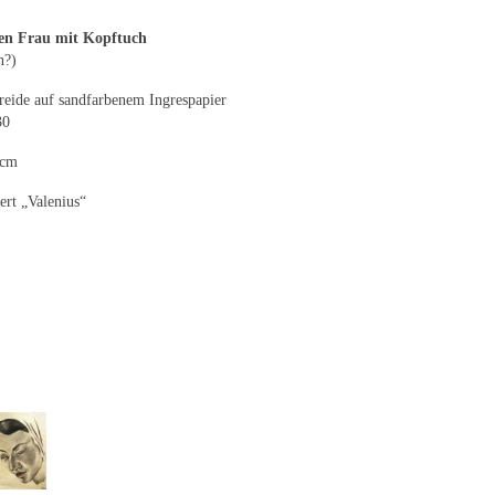
gen Frau mit Kopftuch
n?)
reide auf sandfarbenem Ingrespapier
30
8cm
ert „Valenius“