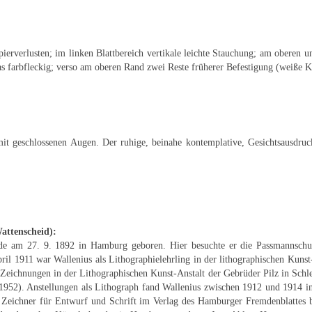
apierverlusten; im linken Blattbereich vertikale leichte Stauchung; am obere
as farbfleckig; verso am oberen Rand zwei Reste früherer Befestigung (weiße K
mit geschlossenen Augen. Der ruhige, beinahe kontemplative, Gesichtsausdruc
attenscheid):
rde am 27. 9. 1892 in Hamburg geboren. Hier besuchte er die Passmannsch
ril 1911 war Wallenius als Lithographielehrling in der lithographischen Kuns
ne Zeichnungen in der Lithographischen Kunst-Anstalt der Gebrüder Pilz in Sch
1952). Anstellungen als Lithograph fand Wallenius zwischen 1912 und 1914 i
Zeichner für Entwurf und Schrift im Verlag des Hamburger Fremdenblattes bes