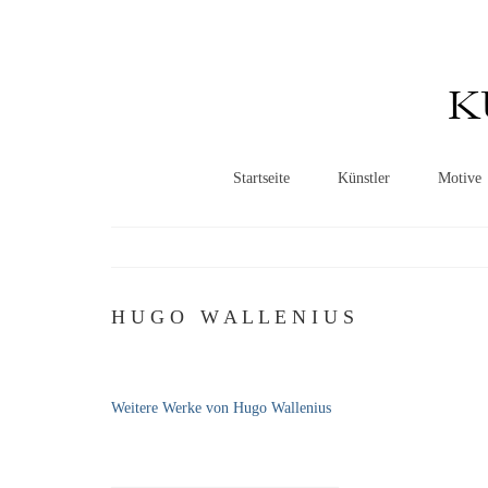
K
Startseite
Künstler
Motive
H U G O W A L L E N I U S
Weitere Werke von Hugo Wallenius