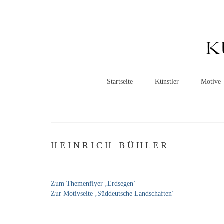
K
Startseite
Künstler
Motive
H E I N R I C H B Ü H L E R
Zum Themenflyer ‚Erdsegen‘
Zur Motivseite ‚Süddeutsche Landschaften‘