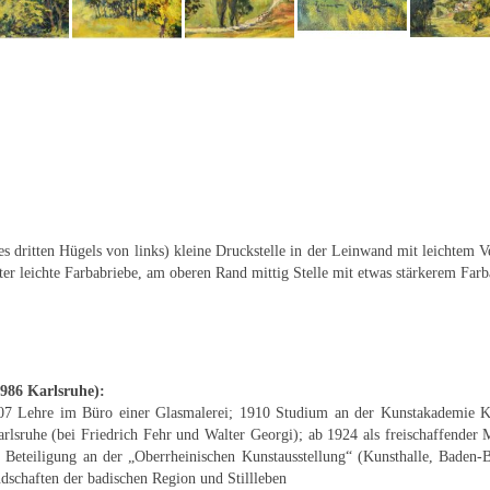
 des dritten Hügels von links) kleine Druckstelle in der Leinwand mit leichtem V
r leichte Farbabriebe, am oberen Rand mittig Stelle mit etwas stärkerem Farb
1986 Karlsruhe):
07 Lehre im Büro einer Glasmalerei; 1910 Studium an der Kunstakademie K
lsruhe (bei Friedrich Fehr und Walter Georgi); ab 1924 als freischaffender M
 Beteiligung an der „Oberrheinischen Kunstausstellung“ (Kunsthalle, Baden-Ba
dschaften der badischen Region und Stillleben