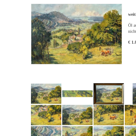
weit
Öl a
nich
€ 1.