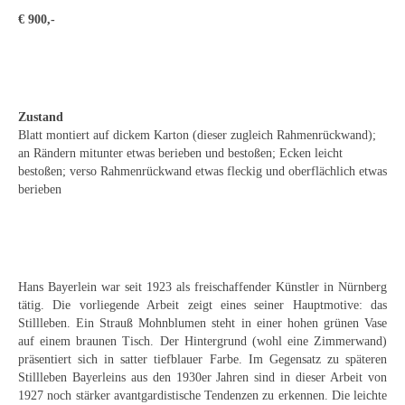
Emma Joos
€ 900,-
Paul Segieth
Richard Sprick
Weitere Künstler 1900-1945
Zustand
Blatt montiert auf dickem Karton (dieser zugleich Rahmenrückwand);
an Rändern mitunter etwas berieben und bestoßen; Ecken leicht
Kunst nach 1945
bestoßen; verso Rahmenrückwand etwas fleckig und oberflächlich etwas
berieben
Helmut Diekmann
Hermann Dieste
August Lange-Brock
Hans Bayerlein war seit 1923 als freischaffender Künstler in Nürnberg
Ludwig (Luis) Neu
tätig. Die vorliegende Arbeit zeigt eines seiner Hauptmotive: das
Stillleben. Ein Strauß Mohnblumen steht in einer hohen grünen Vase
Ferdinand Springer
auf einem braunen Tisch. Der Hintergrund (wohl eine Zimmerwand)
präsentiert sich in satter tiefblauer Farbe. Im Gegensatz zu späteren
Arne Siegfried
Stillleben Bayerleins aus den 1930er Jahren sind in dieser Arbeit von
1927 noch stärker avantgardistische Tendenzen zu erkennen. Die leichte