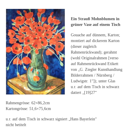
Leonhard Heinrich Hessel
George Paice
Ein Strauß Mohnblumen in
Johann Georg Strobel
grüner Vase auf einem Tisch
Gouache auf dünnem, Karton;
Ludwig Martin Wilberg
montiert auf dickerem Karton
(dieser zugleich
Weitere Künstler nach 1945
Rahmenrückwand); gerahmt
(wohl Originalrahmen [verso
Kunst 1900-1945
auf Rahmenrückwand Etikett
von „G. Ziegler Kunsthandlung
Walter Becker
Bilderrahmen / Nürnberg /
Ludwigstr. 1“]); unter Glas
Ernst Geitlinger
u.r. auf dem Tisch in schwarz
datiert „[19]27“
Erich Hartmann
Rahmengrösse: 62×86,2cm
Wilhelm von Hillern-Flinsch
Kartongrösse: 51,6×75,6cm
Karl Otto Hy
u.r. auf dem Tisch in schwarz signiert „Hans Bayerlein“
nicht betitelt