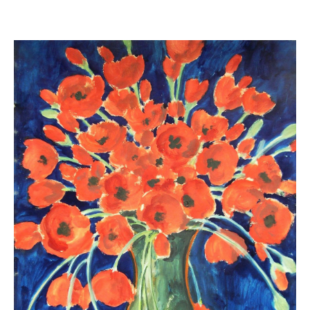
Neues
Tägliche Dosis Kunst
Themenflyer
Themenflyer: Trügerische Idyllen
Themenflyer: Buch und Schrift in der Kunst
Themenflyer: Sehnsucht Süden
Themenflyer: Walter Becker
Themenflyer: Richild Holt
Themenflyer: Ernst Geitlinger
Themenflyer: Michel Wagner
Weitere Themenflyer