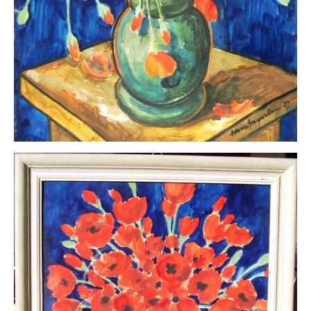
Buchempfehlungen
Richild Holt – Farbe und Linie
Theodor Zeller (1900-1986) Maler und
Visionär
Walter Becker (1893-1984) Malerei und Grafik
Der Maler Richard Sprick (1901-1976)
Suche
Über Uns
Kontakt
Publikationsliste
Über Uns