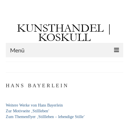
Suchen
nach:
KUNSTHANDEL |
KOSKULL
Menü
Startseite
Künstler
H A N S B A Y E R L E I N
Kunst vor 1900
Georg Otto Forster (01.08.1791 Sausenheim
Weitere Werke von Hans Bayerlein
– 02.06.1851 ebd.)
Zur Motivseite ‚Stillleben‘
Zum Themenflyer ‚Stillleben – lebendige Stille‘
Max Gaisser