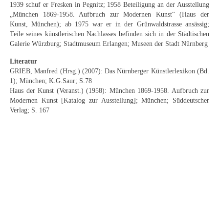
1939 schuf er Fresken in Pegnitz; 1958 Beteiligung an der Ausstellung
Schwäbische Künstler
„München 1869-1958. Aufbruch zur Modernen Kunst“ (Haus der
Kunst, München); ab 1975 war er in der Grünwaldstrasse ansässig;
Weitere
Teile seines künstlerischen Nachlasses befinden sich in der Städtischen
Galerie Würzburg; Stadtmuseum Erlangen; Museen der Stadt Nürnberg
Expressiver Realismus
Literatur
Motive
GRIEB, Manfred (Hrsg.) (2007): Das Nürnberger Künstlerlexikon (Bd.
1); München; K.G.Saur; S.78
Abstraktion
Haus der Kunst (Veranst.) (1958): München 1869-1958. Aufbruch zur
Modernen Kunst [Katalog zur Ausstellung]; München; Süddeutscher
Industrie & Arbeit
Verlag; S. 167
Mediterrane Landschaft
Norddeutsche Landschaften
Süddeutsche Landschaft
Selbstbildnisse
Stillleben