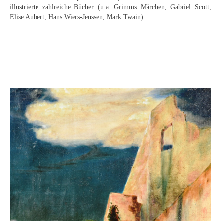
illustrierte zahlreiche Bücher (u.a. Grimms Märchen, Gabriel Scott,
Buchempfehlungen
Elise Aubert, Hans Wiers-Jenssen, Mark Twain)
Richild Holt – Farbe und Linie
Theodor Zeller (1900-1986) Maler und
Visionär
Walter Becker (1893-1984) Malerei und Grafik
Der Maler Richard Sprick (1901-1976)
Suche
Über Uns
Kontakt
Publikationsliste
Über Uns