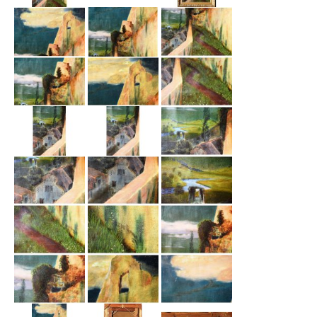
Emma Joos
Paul Segieth
Richard Sprick
Weitere Künstler 1900-1945
Kunst nach 1945
Helmut Diekmann
Hermann Dieste
August Lange-Brock
Ludwig (Luis) Neu
Ferdinand Springer
Arne Siegfried