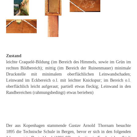
Curt Wittenbecher
Weitere Künstler nach 1945
Unbekannt
Autographen / Dokumente
Herkunft & Wirkungsstätte
Zustand
leichte Craquelé-Bildung (im Bereich des Himmels, sowie im Grün im
Berliner Künstler
rechten Bildbereich); mittig (im Bereich der Ruinenmauer) minimale
Druckstelle mit minimalem oberflächlichen Leinwandschaden;
Düsseldorfer Künstler
Leinwand im Eckbereich o.l. mit leichter Knickspur; im Bereich o.l.
oberflächlich leicht aufgeraut; partiell etwas fleckig; Leinwand in den
Fränkische Künstler
Randbereichen (rahmungsbedingt) etwas berieben)
Hamburger Künstler
Münchner Künstler
Der aus Kopenhagen stammende Gustav Arnold Thornam besuchte
Pfälzer Künstler
1895 die Technische Schule in Bergen, bevor er sich in den folgenden