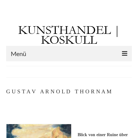
Suchen
nach:
KUNSTHANDEL |
KOSKULL
Menü
Startseite
Künstler
G U S T A V A R N O L D T H O R N A M
Kunst vor 1900
Georg Otto Forster (01.08.1791 Sausenheim
– 02.06.1851 ebd.)
Max Gaisser
Blick von einer Ruine über