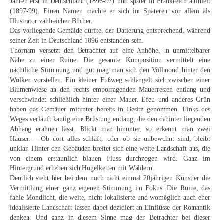
Jahren erst in Deutschland (1896-97) und später in Frankreich aufhielt
Schwäbische Künstler
(1897-99). Einen Namen machte er sich im Späteren vor allem als
Illustrator zahlreicher Bücher.
Weitere
Das vorliegende Gemälde dürfte, der Datierung entsprechend, während
seiner Zeit in Deutschland 1896 entstanden sein.
Expressiver Realismus
Thornam versetzt den Betrachter auf eine Anhöhe, in unmittelbarer
Nähe zu einer Ruine. Die gesamte Komposition vermittelt eine
Motive
nächtliche Stimmung und gut mag man sich den Vollmond hinter den
Wolken vorstellen. Ein kleiner Fußweg schlängelt sich zwischen einer
Abstraktion
Blumenwiese an den rechts emporragenden Mauerresten entlang und
verschwindet schließlich hinter einer Mauer. Efeu und anderes Grün
Industrie & Arbeit
haben das Gemäuer mitunter bereits in Besitz genommen. Links des
Weges verläuft kantig eine Brüstung entlang, die den dahinter liegenden
Mediterrane Landschaft
Abhang erahnen lässt. Blickt man hinunter, so erkennt man zwei
Häuser. – Ob dort alles schläft, oder ob sie unbewohnt sind, bleibt
Norddeutsche Landschaften
unklar. Hinter den Gebäuden breitet sich eine weite Landschaft aus, die
von einem erstaunlich blauen Fluss durchzogen wird. Ganz im
Süddeutsche Landschaft
Hintergrund erheben sich Hügelketten mit Wäldern.
Deutlich steht hier bei dem noch nicht einmal 20jährigen Künstler die
Selbstbildnisse
Vermittlung einer ganz eigenen Stimmung im Fokus. Die Ruine, das
fahle Mondlicht, die weite, nicht lokalisierte und womöglich auch eher
idealisierte Landschaft lassen dabei dezidiert an Einflüsse der Romantik
Stillleben
denken. Und ganz in diesem Sinne mag der Betrachter bei dieser