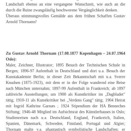
Landschaft ebenso an eine vergangene Wunschzeit, wie auch an die
Neues
durch die Ruine zwangsläufig beschworene Vergänglichkeit denken.
Überaus stimmungsvolles Gemälde aus dem frühen Schaffen Gustav
Tägliche Dosis Kunst
Arnold Thornams!
Themenflyer
Themenflyer: Trügerische Idyllen
Themenflyer: Buch und Schrift in der Kunst
Zu Gustav Arnold Thornam (17.08.1877 Kopenhagen – 24.07.1964
Oslo):
Themenflyer: Sehnsucht Süden
Maler, Zeichner, Illustrator; 1895 Besuch der Technischen Schule in
Bergen; 1896-97 Aufenthalt in Deutschland und dort u.a. Besuch der
Themenflyer: Walter Becker
Kunstakademie Berlin; in dieser Zeit Bekanntschaft mit u.a. Sverre
Knudsen (1875-1923), mit dem er in der Folge wandernd eine Reise
nach München unternahm; 1897-99 Aufenthalt in Frankreich; ab 1897
Themenflyer: Richild Holt
zahlreiche Ausstellungen; um 1900 als Kunstkritiker im „Dagbladet“
tätig; 1910-11 als Kunstkritiker bei „Verdens Gang“ tätig; 1904 Heirat
Themenflyer: Ernst Geitlinger
mit Ingrid Kathrine Garnæs ; 1924 Stipendium der HA Benneches
Stiftung; 1946-48 Mitglied im Aufsichtsrat des Künstlerhauses in Oslo;
Themenflyer: Michel Wagner
Studienreisen nach u.a. Deutschland, England, Frankreich, Italien,
Spanien, Dänemark, Schweden, Finnland, Portugal und Algier;
Weitere Themenflyer
Thornam malte v.a. phantastisch symbolistische Landschaften; er