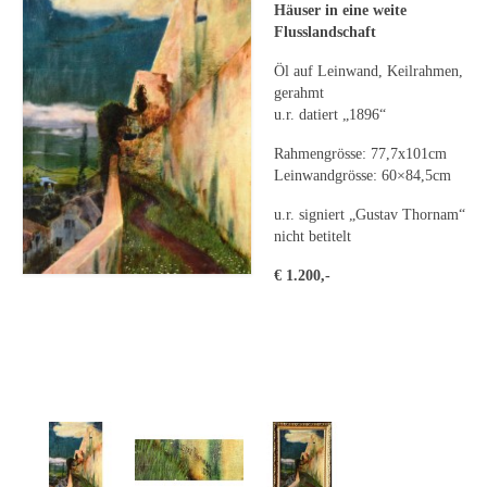
Leonhard Heinrich Hessel
Häuser in eine weite
Flusslandschaft
George Paice
Öl auf Leinwand, Keilrahmen,
Johann Georg Strobel
gerahmt
u.r. datiert „1896“
Ludwig Martin Wilberg
Rahmengrösse: 77,7x101cm
Leinwandgrösse: 60×84,5cm
Weitere Künstler nach 1945
u.r. signiert „Gustav Thornam“
Kunst 1900-1945
nicht betitelt
Walter Becker
€ 1.200,-
Ernst Geitlinger
Erich Hartmann
Wilhelm von Hillern-Flinsch
Karl Otto Hy