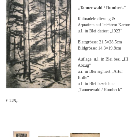
Leonhard Heinrich Hessel
„Tannenwald / Rumbeck“
George Paice
Kaltnadelradierung &
Aquatinta auf leichtem Karton
Johann Georg Strobel
u.l. in Blei datiert „1923“
Ludwig Martin Wilberg
Blattgrösse: 21,5×28,5cm
Bildgrösse: 14,3×19,8cm
Weitere Künstler nach 1945
Auflage: u.l. in Blei bez. „III.
Kunst 1900-1945
Abzug“
u.r. in Blei signiert „Artur
Walter Becker
Erdle“
u.l. in Blei bezeichnet:
Ernst Geitlinger
„Tannenwald / Rumbeck“
€ 225,-
Erich Hartmann
Wilhelm von Hillern-Flinsch
Karl Otto Hy