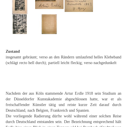
Emma Joos
Paul Segieth
Richard Sprick
Weitere Künstler 1900-1945
Kunst nach 1945
Zustand
insgesamt gebräunt; verso an den Rändern umlaufend helles Klebeband
Helmut Diekmann
(schlägt recto hell durch); partiell leicht fleckig; verso nachgedunkelt
Hermann Dieste
August Lange-Brock
Nachdem der aus Köln stammende Artur Erdle 1918 sein Studium an
Ludwig (Luis) Neu
der Düsseldorfer Kunstakademie abgeschlossen hatte, war er als
freischaffender Künstler tätig und reiste kurze Zeit darauf durch
Ferdinand Springer
Deutschland, nach Belgien, Frankreich und Spanien.
Die vorliegende Radierung dürfte wohl während einer solchen Reise
Arne Siegfried
durch Deutschland entstanden sein. Der Bezeichnung entsprechend hält