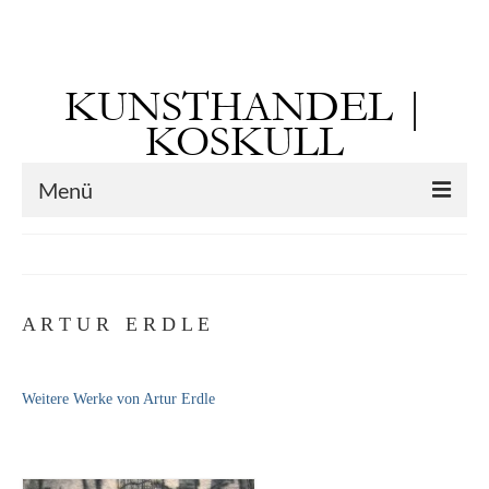
Suchen
nach:
KUNSTHANDEL |
KOSKULL
Menü
Startseite
Künstler
A R T U R E R D L E
Kunst vor 1900
Georg Otto Forster (01.08.1791 Sausenheim
Weitere Werke von Artur Erdle
– 02.06.1851 ebd.)
Max Gaisser