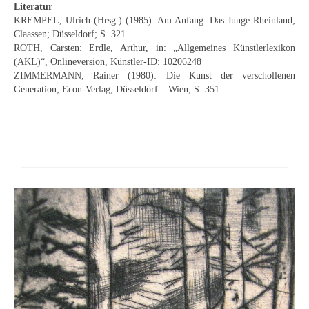
Literatur
Neues
KREMPEL, Ulrich (Hrsg.) (1985): Am Anfang: Das Junge Rheinland;
Claassen; Düsseldorf; S. 321
Tägliche Dosis Kunst
ROTH, Carsten: Erdle, Arthur, in: „Allgemeines Künstlerlexikon
(AKL)“, Onlineversion, Künstler-ID: 10206248
Themenflyer
ZIMMERMANN; Rainer (1980): Die Kunst der verschollenen
Generation; Econ-Verlag; Düsseldorf – Wien; S. 351
Themenflyer: Trügerische Idyllen
Themenflyer: Buch und Schrift in der Kunst
Themenflyer: Sehnsucht Süden
Themenflyer: Walter Becker
Themenflyer: Richild Holt
Themenflyer: Ernst Geitlinger
Themenflyer: Michel Wagner
Weitere Themenflyer