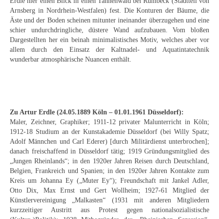
Erdle hier einen Blick in einen Tannenwald bei Rumbeck (Stadtteil von
Curt Wittenbecher
Arnsberg in Nordrhein-Westfalen) fest. Die Konturen der Bäume, die
Äste und der Boden scheinen mitunter ineinander überzugehen und eine
Weitere Künstler nach 1945
schier undurchdringliche, düstere Wand aufzubauen. Vom bloßen
Dargestellten her ein beinah minimalistisches Motiv, welches aber vor
Unbekannt
allem durch den Einsatz der Kaltnadel- und Aquatintatechnik
wunderbar atmosphärische Nuancen enthält.
Autographen / Dokumente
Herkunft & Wirkungsstätte
Berliner Künstler
Zu Artur Erdle (24.05.1889 Köln – 01.01.1961 Düsseldorf):
Maler, Zeichner, Graphiker; 1911-12 privater Malunterricht in Köln;
Düsseldorfer Künstler
1912-18 Studium an der Kunstakademie Düsseldorf (bei Willy Spatz;
Adolf Männchen und Carl Ederer) [durch Militärdienst unterbrochen];
Fränkische Künstler
danach freischaffend in Düsseldorf tätig; 1919 Gründungsmitglied des
„Jungen Rheinlands“; in den 1920er Jahren Reisen durch Deutschland,
Hamburger Künstler
Belgien, Frankreich und Spanien; in den 1920er Jahren Kontakte zum
Kreis um Johanna Ey („Muter Ey“); Freundschaft mit Jankel Adler,
Münchner Künstler
Otto Dix, Max Ernst und Gert Wollheim; 1927-61 Mitglied der
Künstlervereinigung „Malkasten“ (1931 mit anderen Mitgliedern
Pfälzer Künstler
kurzzeitiger Austritt aus Protest gegen nationalsozialistische