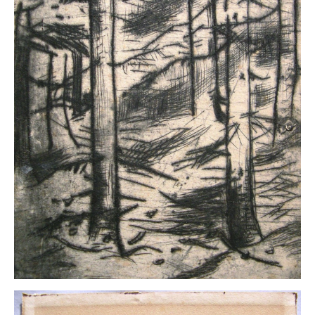
Buchempfehlungen
Richild Holt – Farbe und Linie
Theodor Zeller (1900-1986) Maler und
Visionär
Walter Becker (1893-1984) Malerei und Grafik
Der Maler Richard Sprick (1901-1976)
Suche
Über Uns
Kontakt
Publikationsliste
Über Uns