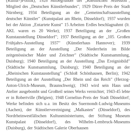
(Kultur-)Politik); 1928 Mitbegründer der „Rheinischen Sezession“,
Schwäbische Künstler
Mitglied des „Deutschen Künstlerbundes“; 1929 Dürer-Preis der Stadt
Nürnberg; 1934 Beteiligung an der „Gemeinschaftsausstellung
Weitere
deutscher Künstler“ (Kunstpalast am Rhein, Düsseldorf); 1937 wurden
bei der Aktion „Entartete Kunst“ 15 Arbeiten Erdles beschlagnahmt (lt.
Expressiver Realismus
AKL waren es 20 Werke); 1937 Beteiligung an der „Großen
Kunstausstellung Düsseldorf“; 1937 Beteiligung an der „105. Großen
Motive
Frühjahrs-Ausstellung 1937“ (Künstlerhaus Hannover); 1939
Beteiligung an der Ausstellung „Der Niederrhein im Bilde
Abstraktion
zeitgenössischer Maler und Zeichner“ (Städtische Kunstsammlung,
Duisburg); 1940 Beteiligung an der Ausstellung „Das Ereignisbild“
Industrie & Arbeit
(Städtische Kunstsammlung, Duisburg); 1940 Beteiligung an der
„Rheinischen Kunstausstellung“ (Schloß Schönhausen, Berlin); 1942
Mediterrane Landschaft
Beteiligung an der Ausstellung „Der Rhein und das Reich“ (Herzog-
Anton-Ulrich-Museum, Braunschweig); 1943 wird sein Haus und
Norddeutsche Landschaften
Atelier ausgebombt und Großteil seines Werks vernichtet; 1943-45 lebte
er in Robertville (Belgien); 1948 Cornelius-Preis der Stadt Düsseldorf;
Süddeutsche Landschaft
Werke befinden sich u.a. im Besitz des Suermondt-Ludwig-Museums
(Aachen), der Künstlervereinigung „Malkasten“ (Düsseldorf), des
Nordrheinwestfälischen Kultusministeriums, der Stiftung Museum
Selbstbildnisse
Kunstpalast (Düsseldorf), des Wilhelm-Lembruck-Museums
(Duisburg), der Städtischen Galerie Oberhausen
Stillleben